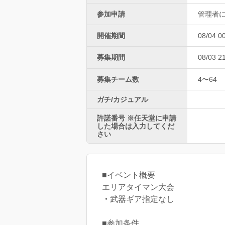
参加申請
管理者
開催期間
08/04 0
募集期間
08/03 2
募集チーム数
4〜64
ガチ/カジュアル
許諾番号 ※任天堂に申請
した場合は入力してくだ
さい
■イベント概要
エリアタイマン大会
・
武器ギア指定なし
■参加条件