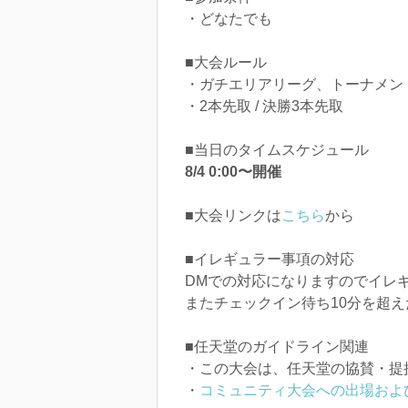
・どなたでも
■大会ルール
・ガチエリアリーグ、トーナメン
・2本先取 / 決勝3本先取
■当日のタイムスケジュール
8/4 0:00〜開催
■大会リンクは
こちら
から
■イレギュラー事項の対応
DMでの対応になりますのでイレ
またチェックイン待ち10分を超
■任天堂のガイドライン関連
・この大会は、任天堂の協賛・提
・
コミュニティ大会への出場およ