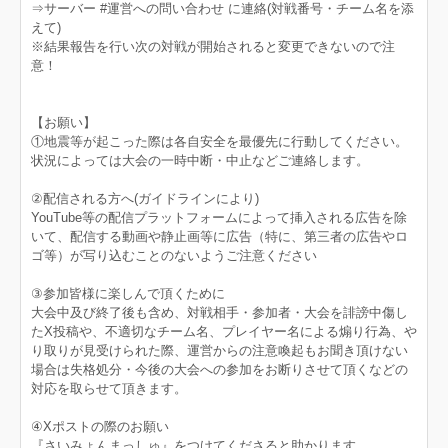
⇒サーバー #運営への問い合わせ に連絡(対戦番号・チーム名を添
えて)
※結果報告を行い次の対戦が開始されると変更できないので注
意！
【お願い】
①地震等が起こった際は各自安全を最優先に行動してください。
状況によっては大会の一時中断・中止などご連絡します。
②配信される方へ(ガイドラインにより)
YouTube等の配信プラットフォームによって挿入される広告を除
いて、配信する動画や静止画等に広告（特に、第三者の広告やロ
ゴ等）が写り込むことのないようご注意ください
③参加皆様に楽しんで頂くために
大会中及び終了後も含め、対戦相手・参加者・大会を誹謗中傷し
たX投稿や、不適切なチーム名、プレイヤー名による煽り行為、や
り取りが見受けられた際、運営からの注意喚起もお聞き頂けない
場合は失格処分・今後の大会への参加をお断りさせて頂くなどの
対応を取らせて頂きます。
④Xポストの際のお願い
『さいみょんまっしゅ』をつけてくださると助かります