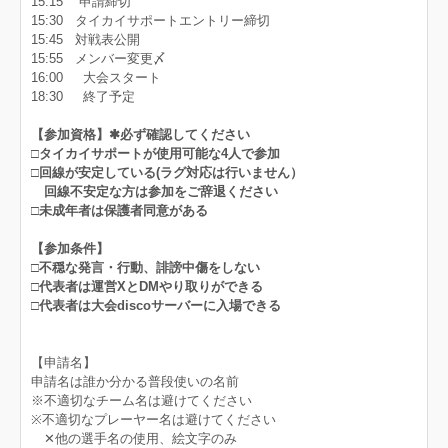
15:15 申請締切
15:30 タイカイサポートエントリー締切
15:45 対戦表公開
15:55 メンバー変更〆
16:00 大会スタート
18:30 終了予定
【参加資格】✱必ず確認してください
□タイカイサポートが使用可能な4人で参加
□回線が安定している(ラグ対応は行いません）
回線不安定な方は参加をご辞退ください
□未成年者は保護者同意がある
【参加条件】
□不穏な発言・行動、誹謗中傷をしない
□代表者は運営XとDMやり取りができる
□代表者は大会discoサーバーに入場できる
【申請名】
申請名は誰か分かる普段使いの名前
※不適切なチーム名は避けてください
※不適切なプレーヤー名は避けてください
✕他の選手名の使用、絵文字のみ