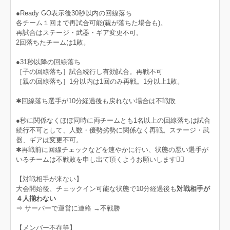
●Ready GO表示後30秒以内の回線落ち
各チーム１回まで再試合可能(親が落ちた場合も)。
再試合はステージ・武器・ギア変更不可。
2回落ちたチームは1敗。
●31秒以降の回線落ち
［子の回線落ち］試合続行し有効試合。再戦不可
［親の回線落ち］1分以内は1回のみ再戦。1分以上1敗。
✱回線落ち選手が10分経過後も戻れない場合は不戦敗
●秒に関係なくほぼ同時に両チームとも1名以上の回線落ちは試合
続行不可として、人数・優勢劣勢に関係なく再戦。ステージ・武
器、ギアは変更不可。
✱再戦前に回線チェックなどを速やかに行い、状態の悪い選手が
いるチームは不戦敗を申し出て頂くようお願いします🙇‍♀
【対戦相手が来ない】
大会開始後、チェックイン可能な状態で10分経過後も
対戦相手が
４人揃わない
⇒ サーバーで運営に連絡 →不戦勝
【メンバー不在等】