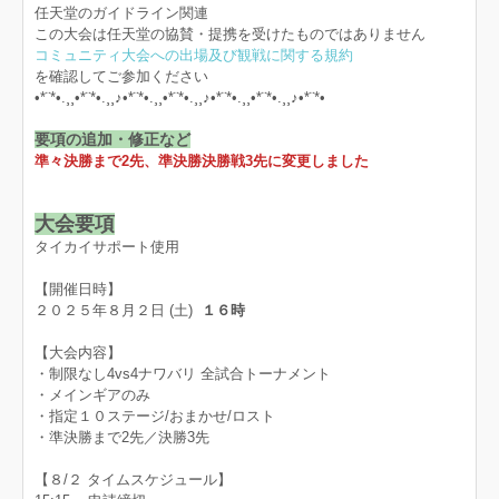
任天堂のガイドライン関連
この大会は任天堂の協賛・提携を受けたものではありません
コミュニティ大会への出場及び観戦に関する規約
を確認してご参加ください
•*¨*•.¸¸•*¨*•.¸¸♪•*¨*•.¸¸•*¨*•.¸¸♪•*¨*•.¸¸•*¨*•.¸¸♪•*¨*•
要項の追加・修正
など
準々決勝まで2先、準決勝決勝戦3先に変更しました
大会要項
タイカイサポート使用
【開催日時】
２０２５年８月２日 (土)
１６時
【大会内容】
・制限なし4vs4ナワバリ 全試合トーナメント
・メインギアのみ
・指定１０ステージ/おまかせ/ロスト
・準決勝まで2先／決勝3先
【８/２ タイムスケジュール】