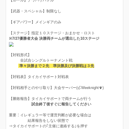
【ルール】ナワバリバトル
【武器・スペシャル】制限なし
【ギアパワー】メインギアのみ
【ステージ】指定１０ステージ・おまかせ・ロスト
※7/27優勝者大会 決勝両チームが選出した10ステージ
【対戦形式】
全試合シングルトーナメント戦
準々決勝まで２先 準決勝及び決勝戦は３先
【対戦表】タイカイサポート対戦表
【対戦相手とのやり取り】大会サーバー(🦏Weeknight🍄)
【勝敗報告】タイカイサポートで両チームが行う
試合終了後すぐに報告してください
重要︙イレギュラー等で運営判断が必要な場合は
結果報告をしない状態で
⇒タイカイサポートの｢主催に連絡する｣を押す