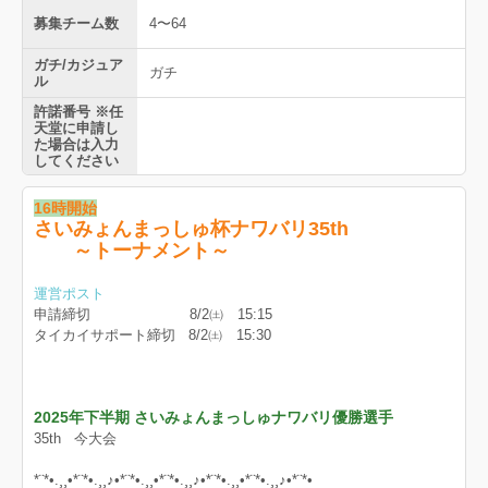
募集チーム数
4〜64
ガチ/カジュア
ガチ
ル
許諾番号 ※任
天堂に申請し
た場合は入力
してください
16時開始
さいみょんまっしゅ杯ナワバリ35th
～トーナメント～
運営ポスト
申請締切 8/2㈯ 15:15
タイカイサポート締切 8/2㈯ 15:30
2025年下半期 さいみょんまっしゅナワバリ優勝選手
35th 今大会
*¨*•.¸¸•*¨*•.¸¸♪•*¨*•.¸¸•*¨*•.¸¸♪•*¨*•.¸¸•*¨*•.¸¸♪•*¨*•