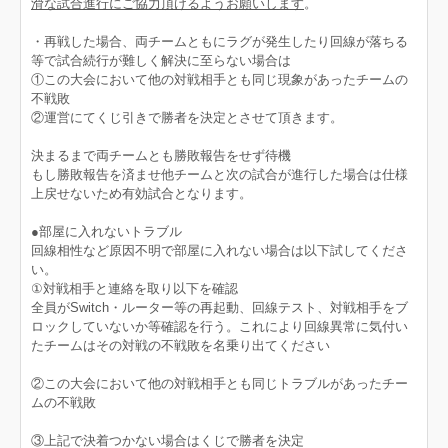
滑な試合進行にご協力頂けるようお願いします
。
・再戦した場合、両チームともにラグが発生したり回線が落ちる
等で試合続行が難しく解決に至らない場合は
①この大会において他の対戦相手とも同じ現象があったチームの
不戦敗
②運営にてくじ引きで勝者を決定とさせて頂きます。
決まるまで両チームとも勝敗報告をせず待機
もし勝敗報告を済ませ他チームと次の試合が進行した場合は仕様
上戻せないため有効試合となります。
●部屋に入れないトラブル
回線相性など原因不明で部屋に入れない場合は以下試してくださ
い。
①対戦相手と連絡を取り以下を確認
全員がSwitch・ルーター等の再起動、回線テスト、対戦相手をブ
ロックしていないか等確認を行う。これにより回線異常に気付い
たチームはその対戦の不戦敗を名乗り出てください
②この大会において他の対戦相手とも同じトラブルがあったチー
ムの不戦敗
③上記で決着つかない場合はくじで勝者を決定