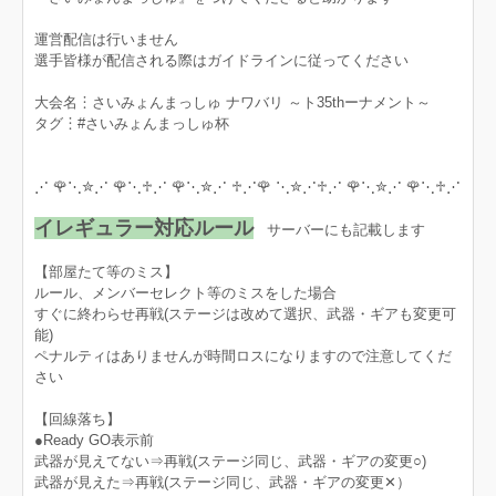
運営配信は行いません
選手皆様が配信される際はガイドラインに従ってください
大会名︙さいみょんまっしゅ ナワバリ ～ト35thーナメント～
タグ︙#さいみょんまっしゅ杯
⋰ 🌹⋱✮⋰ 🌹⋱♱⋰ 🌹⋱✮⋰ ♱⋰🌹 ⋱✮⋰♱⋰ 🌹⋱✮⋰ 🌹⋱♱⋰
イレギュラー対応ルール
サーバーにも記載します
【部屋たて等のミス】
ルール、メンバーセレクト等のミスをした場合
すぐに終わらせ再戦(ステージは改めて選択、武器・ギアも変更可
能)
ペナルティはありませんが時間ロスになりますので注意してくだ
さい
【回線落ち】
●Ready GO表示前
武器が見えてない⇒再戦(ステージ同じ、武器・ギアの変更○)
武器が見えた⇒再戦(ステージ同じ、武器・ギアの変更✕）