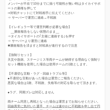
メンバーが不在で10分までに揃う可能性が無い時はタイカイサポ
ートの棄権を押して
⇒対戦チャットにて対戦相手に伝えてください
⇒ サーバーで運営に連絡→不戦敗
【イレギュラー等で運営判断が必要な場合】
__勝敗報告をしない状態のまま__
⇒タイカイサポートの｢主催に連絡する｣を押す
⇒ サーバーより運営に連絡
✱勝敗報告を済ますと対戦表が進行するので注意
【強制リセット】
天災や急病、ステージミス等両チームが納得する理由なく強制リ
セット機能を使用した場合は使用チームの1敗とします。
【不適切な言動・ラグ・回線トラブル等】
●不適切な言動があった場合は運営にご報告ください。
悪質な場合は1敗、不戦敗、失格等の対応を取らせて頂きます。
●ラグ、同期ズレは対応しません
両チーム同意し再戦となった場合は運営までお知らせください。
回線異常に気付いた選手、チームは速やかに不戦敗を申し出て円