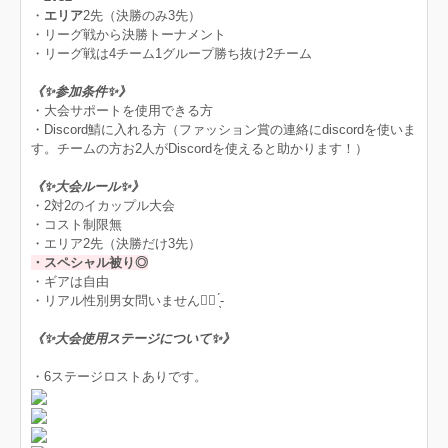
・
エリア
2先（決勝のみ3先）
・リーグ戦から決勝トーナメント
・リーグ戦は4チーム1グループ勝ち抜け2チーム
《✨参加条件✨》
・大会サポートを使用できる方
・Discord鯖に入れる方（ファッション賞の連絡にdiscordを使いま
す。チームの方お2人がDiscordを使えると助かります！）
《✨大会ルール✨》
・2対2のイカップル大会
・コスト制限無
・エリア2先（決勝だけ3先）
・スペシャル被り◎
・ギアは自由
・リアル性別男女問いません👌🏻 ̖́-‬
《✨大会使用ステージについて✨》
・6ステージロストありです。