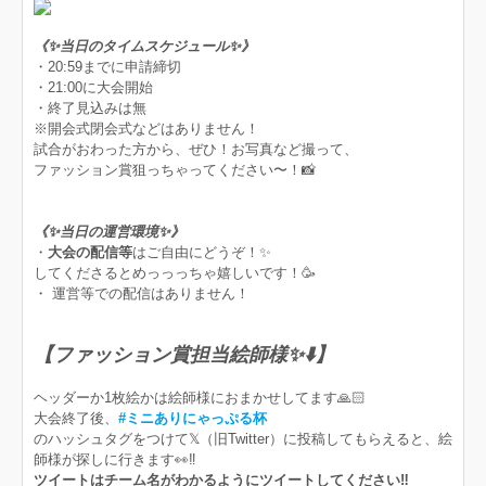
《✨当日のタイムスケジュール✨》
・20:59までに申請締切
・21:00に大会開始
・終了見込みは無
※開会式閉会式などはありません！
試合がおわった方から、ぜひ！お写真など撮って、
ファッション賞狙っちゃってください〜！📸
《✨当日の運営環境✨》
・
大会の配信等
はご自由にどうぞ！✨
してくださるとめっっっちゃ嬉しいです！🥳
・ 運営等での配信はありません！
【ファッション賞担当絵師様✨⬇️】
ヘッダーか1枚絵かは絵師様におまかせしてます🙏🏻
大会終了後、
#ミニありにゃっぷる杯
のハッシュタグをつけて𝕏（旧Twitter）に投稿してもらえると、絵
師様が探しに行きます👀‼️
ツイートはチーム名がわかるようにツイートしてください‼️