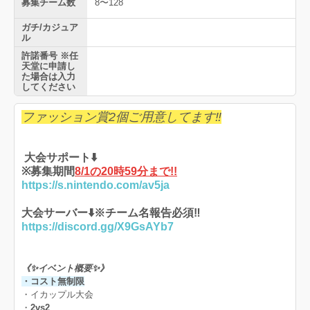
募集チーム数
8〜128
ガチ/カジュア
ル
許諾番号 ※任
天堂に申請し
た場合は入力
してください
ファッション賞2個ご用意してます‼️
大会サポート⬇️
※募集期間
8/1の20時59分まで!!
https://s.nintendo.com/av5ja
大会サーバー⬇️※チーム名報告必須‼️
https://discord.gg/X9GsAYb7
《✨イベント概要✨》
・コスト無制限
・イカップル大会
・
2vs2