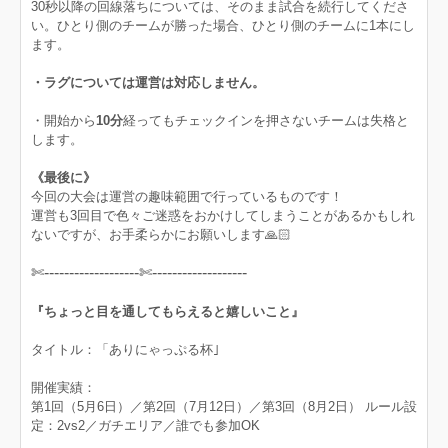
30秒以降の回線落ちについては、そのまま試合を続行してくださ
い。ひとり側のチームが勝った場合、ひとり側のチームに1本にし
ます。
・ラグについては運営は対応しません。
・開始から
10分
経ってもチェックインを押さないチームは失格と
します。
《最後に》
今回の大会は運営の趣味範囲で行っているものです！
運営も3回目で色々ご迷惑をおかけしてしまうことがあるかもしれ
ないですが、お手柔らかにお願いします🙏🏻
✄-------------------✄-------------------
『ちょっと目を通してもらえると嬉しいこと』
タイトル：「ありにゃっぷる杯｣
開催実績：
第1回（5月6日）／第2回（7月12日）／第3回（8月2日） ルール設
定：2vs2／ガチエリア／誰でも参加OK