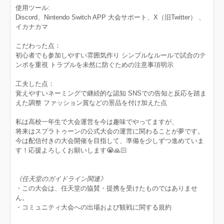
使用ツール:
Discord、Nintendo Switch APP 大会サポート、X（旧Twitter） 、
イカナカマ
こだわった点：
初心者でも参加しやすい雰囲気作り シンプルなルールで試合のテ
ンポを重視 トラブルを未然に防ぐための注意事項明示
工夫した点：
覚えやすいネーミングで継続的な認知 SNSでの告知と反応を踏ま
えた調整 ファッション賞などの景品を付け加えた点
私は高校一年生で大会運営を今は趣味でやってますが、
将来はスプラトゥーンの公式大会の運営に関わることが夢です。
今は配信付きの大会開催を目指して、準備を少しずつ進めていま
す！応援よろしくお願いします😭🙏🏻
《任天堂のガイドライン関連》
・この大会は、任天堂の協賛・提携を受けたものではありませ
ん。
・コミュニティ大会への出場および観戦に関する規約