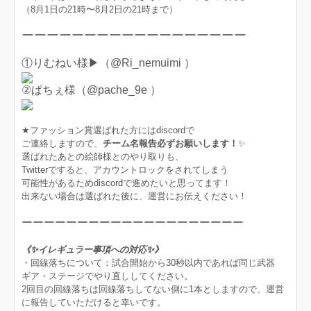
（8月1日の21時〜8月2日の21時まで）
ーーーーーーーーーーーーーーーーーー
①りむねい様▶︎（@Ri_nemuimi ）
②ぱちぇ様（@pache_9e ）
★ファッション賞選ばれた方にはdiscordで
ご連絡しますので、
チーム名報告必ずお願いします！
✨
選ばれたあとの絵師様とのやり取りも、
Twitterですると、アカウントロックをされてしまう
可能性があるためdiscordで進めたいと思ってます！
出来ない場合は選ばれた後に、運営にお伝えください！
ーーーーーーーーーーーーーーーーーーーー
《✨イレギュラー事項への対応✨》
・回線落ちについて：試合開始から30秒以内であれば同じ武器
ギア・ステージでやり直ししてください。
2回目の回線落ちは回線落ちしてない側に1本としますので、運営
に報告していただけると幸いです。