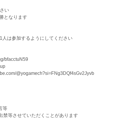
ださい
戦勝となります
誰か1人は参加するようにしてください
g/bfacctuN59
up
be.com/@yogamech?si=FNg3DQf4sGv2Jyvb
言等
出禁等させていただくことがあります