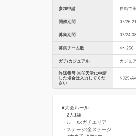
参加申請
自動で
開催期間
07/26 2
募集期間
07/24 0
募集チーム数
4〜256
ガチ/カジュアル
カジュ
許諾番号 ※任天堂に申請
した場合は入力してくだ
NJ25-A
さい
■大会ルール
・2人1組
・ルール:ガチエリア
・ステージ:全ステージ