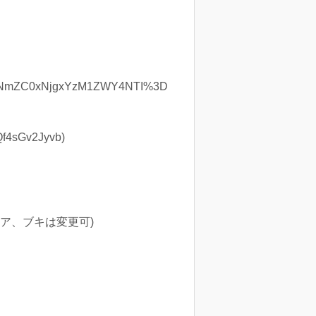
WNmZC0xNjgxYzM1ZWY4NTI%3D
4sGv2Jyvb)
ア、ブキは変更可)