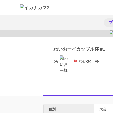
プ
わいおーイカップル杯 #1
by
わいおー杯
種別
大会