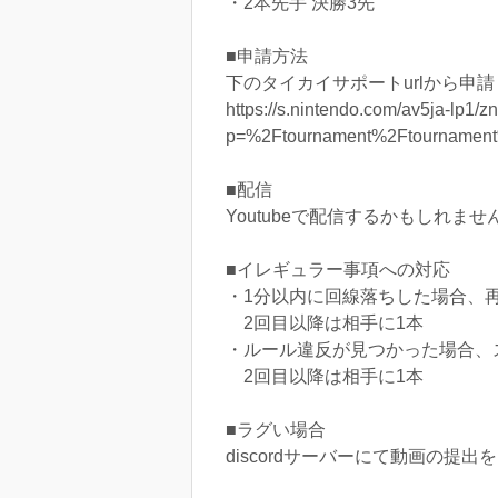
・2本先手 決勝3先
■申請方法
下のタイカイサポートurlから申
https://s.nintendo.com/av5ja-lp
p=%2Ftournament%2Ftournam
■配信
Youtubeで配信するかもしれません(配信チャ
■イレギュラー事項への対応
・1分以内に回線落ちした場合、
2回目以降は相手に1本
・ルール違反が見つかった場合、
2回目以降は相手に1本
■ラグい場合
discordサーバーにて動画の提