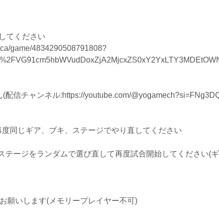
請してください
1/znca/game/4834290508791808?
ent%2FVG91cm5hbWVudDoxZjA2MjcxZS0xY2YxLTY3MDEtO
ンネル:https://youtube.com/@yogamech?si=FNg3DQf
再度同じギア、ブキ、ステージでやり直してください
ステージをランダムで選び直して再度試合開始してください(ギ
出をお願いします(メモリープレイヤー不可)