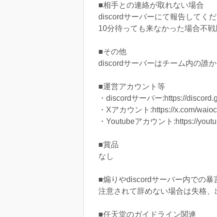
■相手との連絡が取れない場合
discordサーバーにて報告してく
10分待っても来なかった場合不
■その他
discordサーバーはチーム内の
■運営アカウント等
・discordサーバー:https://discord.g
・Xアカウント:https://x.com/waioc
・Youtubeアカウント:https://youtu
■賞品
なし
■煽りやdiscordサーバー内での暴
注意されて辞めない場合は失格、
■任天堂のガイドライン関連