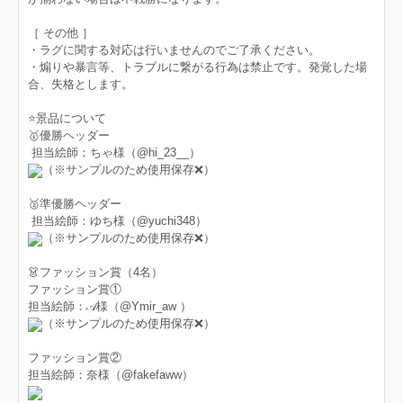
［ その他 ］
・ラグに関する対応は行いませんのでご了承ください。
・煽りや暴言等、トラブルに繋がる行為は禁止です。発覚した場
合、失格とします。
⭐️景品について
🥇優勝ヘッダー
担当絵師：⁦‪ちゃ様（@hi_23__‬⁩）
（※サンプルのため使用保存❌）
🥈準優勝ヘッダー
担当絵師：ゆち様（@yuchi348）
（※サンプルのため使用保存❌）
👗ファッション賞（4名）
ファッション賞①
担当絵師：𝒜様（@Ymir_aw ）
（※サンプルのため使用保存❌）
ファッション賞②
担当絵師：奈様（@fakefaww）