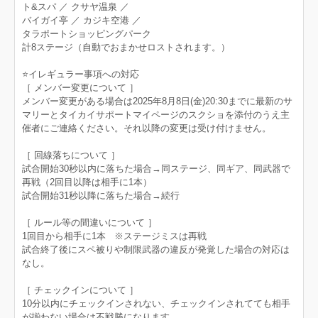
ト&スパ ／ クサヤ温泉 ／
バイガイ亭 ／ カジキ空港 ／
タラポートショッピングパーク
計8ステージ（自動でおまかせロストされます。）
⭐️イレギュラー事項への対応
［ メンバー変更について ］
メンバー変更がある場合は2025年8月8日(金)20:30までに最新のサ
マリーとタイカイサポートマイページのスクショを添付のうえ主
催者にご連絡ください。それ以降の変更は受け付けません。
［ 回線落ちについて ］
試合開始30秒以内に落ちた場合→同ステージ、同ギア、同武器で
再戦（2回目以降は相手に1本）
試合開始31秒以降に落ちた場合→続行
［ ルール等の間違いについて ］
1回目から相手に1本 ※ステージミスは再戦
試合終了後にスペ被りや制限武器の違反が発覚した場合の対応は
なし。
［ チェックインについて ］
10分以内にチェックインされない、チェックインされてても相手
が揃わない場合は不戦勝になります。