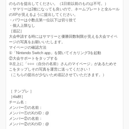
のものを提出してください。（1日前以前のものは不可。）
・サマリーは2枚になっても良いので、ネームプレートと全ルール
のXPが見えるように提出してください。
・パワーは小数点第一位以下は切り捨て
・個人上限なし
［追記］
大会申請する時にはサマリーと優勝回数制限が見える大会マイペ
ージの写真をお願いいたします。
マイページの確認方法
①「Nintendo Switch app」を開いてイカリング3を起動
②大会サポートをタップする
③左上に「○○○（自分の名前）さんのマイページ」があるためそ
こをタップしその写真を運営に送ってください！
（こちらの提出が少ないため追記させていただきます。）
［ テンプレ ］
［rila杯］
チーム名：
メンバー①の名前：
メンバー①のXのID：@
メンバー②の名前：
メンバー②のXのID：@