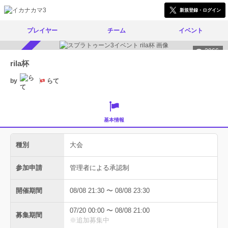
新規登録・ログイン
プレイヤー
チーム
イベント
2966
参加者募集中
rila杯
by
らて
基本情報
種別
大会
参加申請
管理者による承認制
開催期間
08/08 21:30 〜 08/08 23:30
07/20 00:00 〜 08/08 21:00
募集期間
※追加募集中