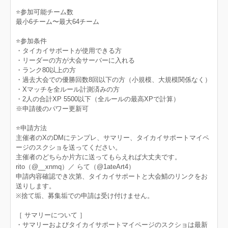
⭐️参加可能チーム数
最小6チーム〜最大64チーム
⭐️参加条件
・タイカイサポートが使用できる方
・リーダーの方が大会サーバーに入れる
・ランク80以上の方
・過去大会での優勝回数8回以下の方（小規模、大規模関係なく）
・Xマッチを全ルール計測済みの方
・2人の合計XP 5500以下（全ルールの最高XPで計算）
※申請後のパワー更新可
⭐️申請方法
主催者のXのDMにテンプレ、サマリー、タイカイサポートマイペ
ージのスクショを送ってください。
主催者のどちらか片方に送ってもらえれば大丈夫です。
rito（@__xnmq）／ らて（@1ateArt4）
申請内容確認でき次第、タイカイサポートと大会鯖のリンクをお
送りします。
※捨て垢、募集垢での申請は受け付けません。
［ サマリーについて ］
・サマリーおよびタイカイサポートマイページのスクショは最新