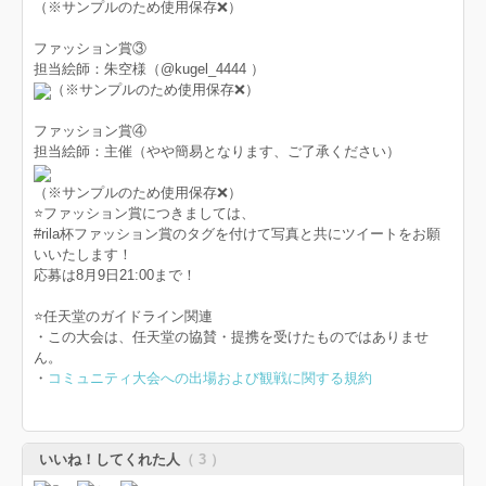
（※サンプルのため使用保存❌）
ファッション賞③
担当絵師：朱空様（@kugel_4444 ）
（※サンプルのため使用保存❌）
ファッション賞④
担当絵師：主催（やや簡易となります、ご了承ください）
（※サンプルのため使用保存❌）
⭐️ファッション賞につきましては、
#rila杯ファッション賞のタグを付けて写真と共にツイートをお願
いいたします！
応募は8月9日21:00まで！
⭐️任天堂のガイドライン関連
・この大会は、任天堂の協賛・提携を受けたものではありませ
ん。
・
コミュニティ大会への出場および観戦に関する規約
いいね！してくれた人
（ 3 ）