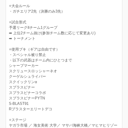
⭐️大会ルール
・ガチエリア2先（決勝のみ3先）
⭐️試合形式
予選リーグ4チーム1グループ
➡︎ 上位2チーム抜け(参加チーム数に応じて変更あり)
➡︎ トーナメント
⭐️使用ブキ（ギアは自由です）
・スペシャル被り禁止
・以下の武器はチーム内にひとつまで
シャープマーカー
スクリュースロッシャーネオ
クーゲルシュライバー
スクイックリンα
スプラスピナー
スプラスピナーコラボ
スプラスピナーPYTN
S-BLAST91
Rブラスターエリートデコ
⭐️ステージ
ヤガラ市場 ／ 海女美術 大学／ マサバ海峡大橋／マヒマヒリゾー