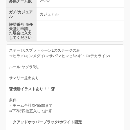
募集チーム数
2〜32
ガチ/カジュア
カジュアル
ル
許諾番号 ※任
天堂に申請し
た場合は入力
してください
ステージ:スプラトゥーン1のステージのみ
⇒ヒラメ/キンメダイ/マサバ/マヒマヒ/ネギトロ/デカライン/
ルール:ヤグラ3先
サマリー提出あり
🏆優勝イラストあり！！🏆
条件
・チーム合計XP6500まで
⇒下2桁四捨五入して計算
・
クアッドホッパーブラック/ホワイト固定