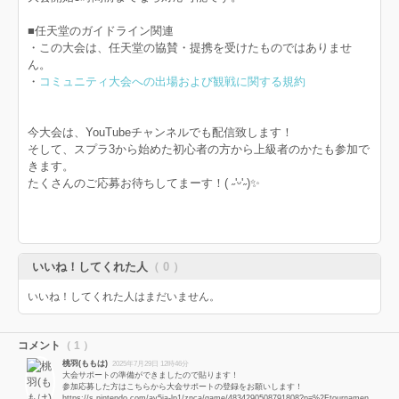
■任天堂のガイドライン関連
・この大会は、任天堂の協賛・提携を受けたものではありませ
ん。
・
コミュニティ大会への出場および観戦に関する規約
今大会は、YouTubeチャンネルでも配信致します！
そして、スプラ3から始めた初心者の方から上級者のかたも参加で
きます。
たくさんのご応募お待ちしてまーす！( ˶'ᵕ'˶)✨️
いいね！してくれた人
（ 0 ）
いいね！してくれた人はまだいません。
コメント
（ 1 ）
桃羽(ももは)
2025年7月29日 12時46分
大会サポートの準備ができましたので貼ります！
参加応募した方はこちらから大会サポートの登録をお願いします！
https://s.nintendo.com/av5ja-lp1/znca/game/4834290508791808?p=%2Ftournamen