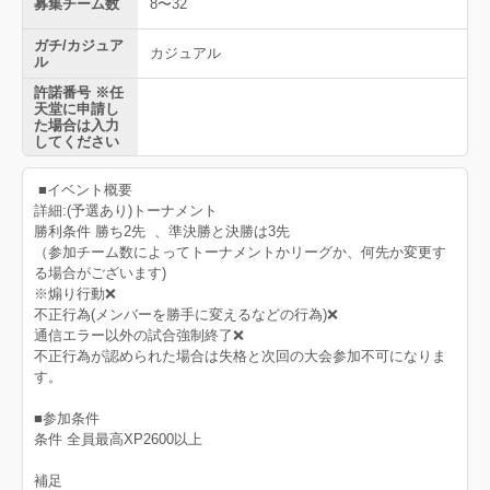
募集チーム数
8〜32
ガチ/カジュア
カジュアル
ル
許諾番号 ※任
天堂に申請し
た場合は入力
してください
■イベント概要
詳細:(予選あり)トーナメント
勝利条件 勝ち2先 、準決勝と決勝は3先
（参加チーム数によってトーナメントかリーグか、何先か変更す
る場合がございます)
※煽り行動❌
不正行為(メンバーを勝手に変えるなどの行為)❌
通信エラー以外の試合強制終了❌
不正行為が認められた場合は失格と次回の大会参加不可になりま
す。
■参加条件
条件 全員最高XP2600以上
補足