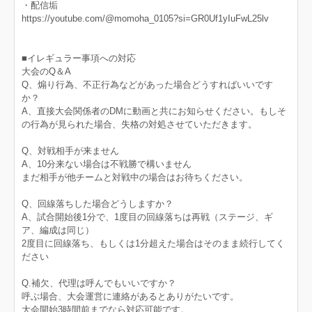
・配信垢
https://youtube.com/@momoha_0105?si=GR0Uf1yIuFwL25lv
■イレギュラー事項への対応
大会のQ＆A
Q、煽り行為、不正行為などがあった場合どうすればいいです
か？
A、直接大会関係者のDMに動画と共にお知らせください。もしそ
の行為が見られた場合、失格の対処させていただきます。
Q、対戦相手が来ません
A、10分来ない場合は不戦勝で構いません
まだ相手が他チームと対戦中の場合はお待ちください。
Q、回線落ちした場合どうしますか？
A、試合開始後1分で、1度目の回線落ちは再戦（ステージ、ギ
ア、編成は同じ）
2度目に回線落ち、もしくは1分超えた場合はそのまま続行してく
ださい
Q.補欠、代理は呼んでもいいですか？
呼ぶ場合、大会運営に連絡があるとありがたいです。
大会開始3時間前までなら対応可能です。