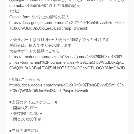
momoha.0105)のDMに以上の情報の記入
方法2
Google formでの以上の情報の記入
https://docs.google.com/forms/d/1xX3Y040ZRehGEvvvDSmH63b
7C8uQW3MqDi5JxcEe434/edit?usp=drivesdk
大会サポートは8月10日〜大会当日18時まで入力可能です。
対戦表は、個人で作り表示致します
大会サポートの登録はこちら
https://s.nintendo.com/av5ja-lp1/znca/game/4834290508791808?
p=%2Ftournament%2Ftournament%2FVG91cm5hbWVudDoxZjA1
OWQ0Yi0zNDBmLTY4ZWUtOTJiZC04OGYyOTI1OGY3MmQ%3D
申請はこちらから
https://docs.google.com/forms/d/1xX3Y040ZRehGEvvvDSmH63b
7C8uQW3MqDi5JxcEe434/edit?usp=drivesdk
■当日のタイムスケジュール
・開会式21:00〜
・競技開始21:10〜
・閉会式 0:00予定
■当日の運営環境