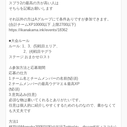
スプラ2の最高の方が高い人は
そちらを記載お願いします
それ以外の方はAグループにて条件ありですが参加できます。
(合計チームXP10000以下 上限2700以下)
https://ikanakama.ink/events/18362
■大会ルール
ルール: 1、3、(5)戦目エリア、
2、(4)戦目ヤグラ
ステージ:おまかせロスト
⚠️参加方法と応募期間
応募の仕方
1.チーム名とチームメンバーの名前(❗️必須)
2.チームメンバーの最高ウデマエ＆最高XP
(❗️必須)
3.意気込み(任意)
必須な物は書いてくれるとありがたいです。
任意は個人的に紹介しやすくするためのものなので、書かなくて
も大丈夫です
方法1
桃羽(@Momoha20050105)のX(元Twitter)か、discord(ディスコなら