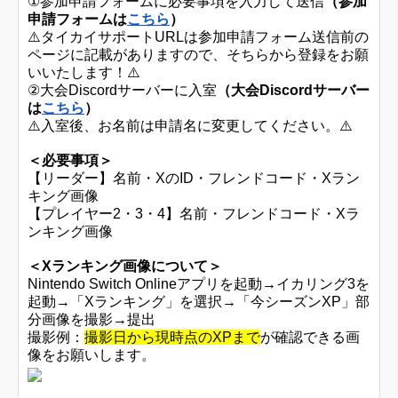
①参加申請フォームに必要事項を入力して送信
（参加
申請フォームは
こちら
）
⚠️タイカイサポートURLは参加申請フォーム送信前の
ページに記載がありますので、そちらから登録をお願
いいたします！⚠️
②大会Discordサーバーに入室
（大会Discordサーバー
は
こちら
）
⚠️入室後、
お名前は申請名に変更してください。
⚠️
＜必要事項＞
【リーダー】名前・XのID・フレンドコード・Xラン
キング画像
【プレイヤー2・3・4】名前・フレンドコード・Xラ
ンキング画像
＜Xランキング画像
について
＞
Nintendo Switch Onlineアプリを起動→イカリング3を
起動→「Xランキング」を選択→「今シーズンXP」部
分画像を撮影→提出
撮影例：
撮影日から現時点のXPまで
が確認できる画
像をお願いします。