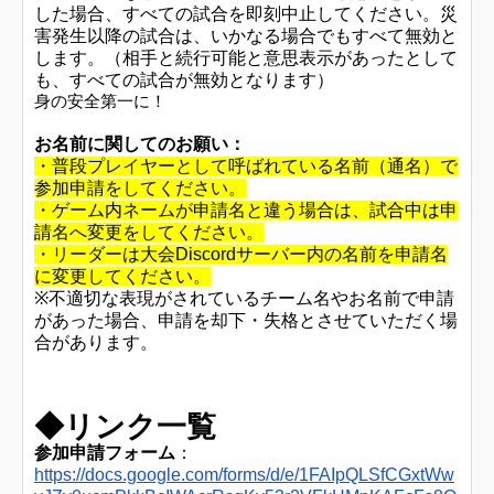
した場合、すべての試合を即刻中止してください。災
害発生以降の試合は、いかなる場合でもすべて無効と
します。（相手と続行可能と意思表示があったとして
も、すべての試合が無効となります）
身の安全第一に！
お名前に関してのお願い：
・普段プレイヤーとして呼ばれている名前（通名）で
参加申請をしてください。
・ゲーム内ネームが申請名と違う場合は、試合中は申
請名へ変更をしてください。
・リーダーは大会Discordサーバー内の名前を申請名
に変更してください。
※不適切な表現がされているチーム名やお名前で申請
があった場合、申請を却下・失格とさせていただく場
合があります。
◆リンク一覧
参加申請フォーム
：
https://docs.google.com/forms/d/e/1FAIpQLSfCGxtWw