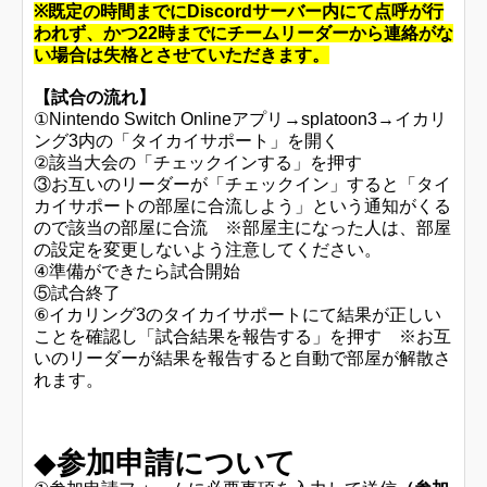
※既定の時間までにDiscordサーバー内にて点呼が行
われず、かつ22時までにチームリーダーから連絡がな
い場合は失格とさせていただきます。
【試合の流れ】
①Nintendo Switch Onlineアプリ→splatoon3→イカリ
ング3内の「タイカイサポート」を開く
②該当大会の「チェックインする」を押す
③お互いのリーダーが「チェックイン」すると「タイ
カイサポートの部屋に合流しよう」という通知がくる
ので該当の部屋に合流 ※部屋主になった人は、部屋
の設定を変更しないよう注意してください。
④準備ができたら試合開始
⑤試合終了
⑥イカリング3のタイカイサポートにて結果が正しい
ことを確認し「試合結果を報告する」を押す ※お互
いのリーダーが結果を報告すると自動で部屋が解散さ
れます。
◆
参加申請について