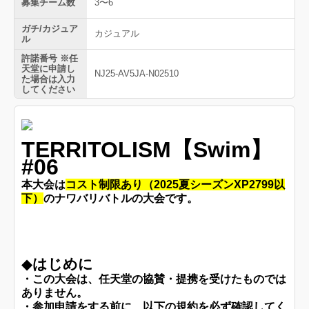
募集チーム数
3〜6
ガチ/カジュア
カジュアル
ル
許諾番号 ※任
天堂に申請し
NJ25-AV5JA-N02510
た場合は入力
してください
TERRITOLISM【Swim】
#06
本大会は
コスト制限あり（2025夏シーズンXP2799以
下）
のナワバリバトルの大会です。
◆
はじめに
・この大会は、任天堂の協賛・提携を受けたものでは
ありません。
・参加申請をする前に、以下の規約を必ず確認してく