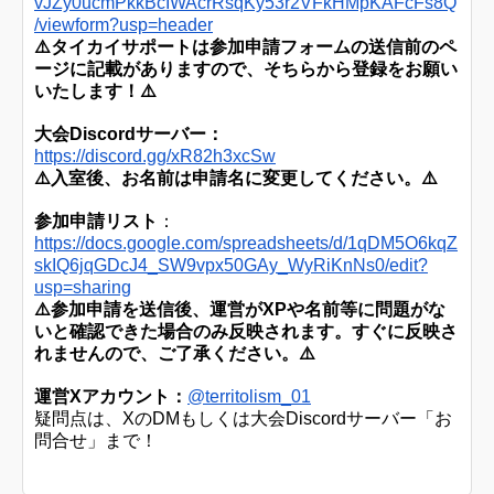
vJZy0ucmPkkBcIWAcrRsqKy53r2VFkHMpKAFcFs8Q
/viewform?usp=header
⚠️タイカイサポートは参加申請フォームの送信前のペ
ージに記載がありますので、そちらから登録をお願い
いたします！⚠️
大会Discordサーバー：
https://discord.gg/xR82h3xcSw
⚠️入室後、
お名前は申請名に変更してください。
⚠️
参加申請リスト
：
https://docs.google.com/spreadsheets/d/1qDM5O6kqZ
skIQ6jqGDcJ4_SW9vpx50GAy_WyRiKnNs0/edit?
usp=sharing
⚠️参加申請を送信後、運営がXPや名前等に問題がな
いと確認できた場合のみ反映されます。すぐに反映さ
れませんので、ご了承ください。⚠️
運営Xアカウント：
@territolism_01
疑問点は、XのDMもしくは大会Discordサーバー「お
問合せ」まで
！