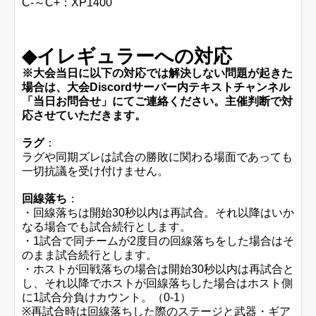
C-～C+：XP1400
◆イレギュラーへの対応
※大会当日に以下の対応では解決しない問題が起きた
場合は、
大会Discordサーバー内テキストチャンネル
「当日お問合せ」にてご連絡ください。主催判断で対
応させていただきます。
ラグ
：
ラグや同期ズレは試合の勝敗に関わる場面であっても
一切抗議を受け付けません。
回線落ち
：
・回線落ちは開始30秒以内は再試合。それ以降はいか
なる場合でも試合続行とします。
・1試合で同チームが2度目の回線落ちをした場合はそ
のまま試合続行とします。
・ホストが回戦落ちの場合は開始30秒以内は再試合と
し、それ以降でホストが回線落ちした場合はホスト側
に1試合分負けカウント。（0-1）
※再試合時は回線落ちした際のステージと武器・ギア