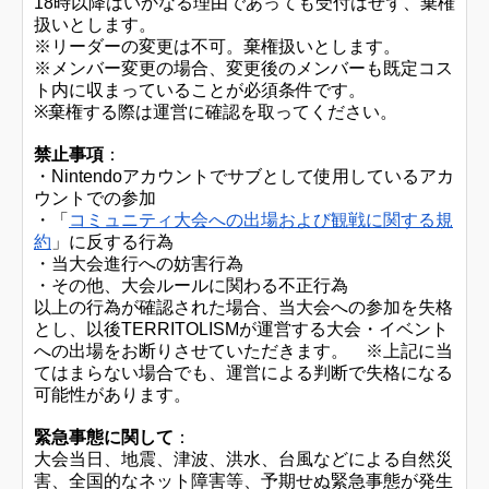
18時以降はいかなる理由であっても受付はせず、棄権
扱いとします。
※リーダーの変更は不可。棄権扱いとします。
※メンバー変更の場合、変更後のメンバーも既定コス
ト内に収まっていることが必須条件です。
※棄権する際は運営に確認を取ってください。
禁止事項
：
・Nintendoアカウントでサブとして使用しているアカ
ウントでの参加
・「
コミュニティ大会への出場および観戦に関する規
約
」に反する行為
・当大会進行への妨害行為
・その他、大会ルールに関わる不正行為
以上の行為が確認された場合、当大会への参加を失格
とし、以後TERRITOLISMが運営する大会・イベント
への出場をお断りさせていただきます。 ※上記に当
てはまらない場合でも、運営による判断で失格になる
可能性があります。
緊急事態に関して
：
大会当日、地震、津波、洪水、台風などによる自然災
害、全国的なネット障害等、予期せぬ緊急事態が発生