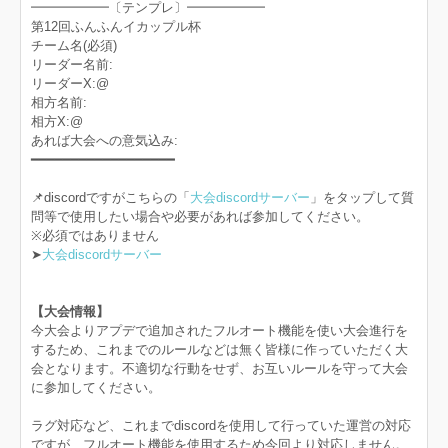
━━━━━━〔テンプレ〕━━━━━━
第12回ふんふんイカップル杯
チーム名(必須)
リーダー名前:
リーダーX:@
相方名前:
相方X:@
あれば大会への意気込み:
━━━━━━━━━━━━━━━━━━
📌discordですがこちらの「
大会discordサーバー
」をタップして質
問等で使用したい場合や必要があれば参加してください。
※必須ではありません
➤
大会discordサーバー
【大会情報】
今大会よりアプデで追加されたフルオート機能を使い大会進行を
するため、これまでのルールなどは無く皆様に作っていただく大
会となります。不適切な行動をせず、お互いルールを守って大会
に参加してください。
ラグ対応など、これまでdiscordを使用して行っていた運営の対応
ですが、フルオート機能を使用するため今回より対応しません。