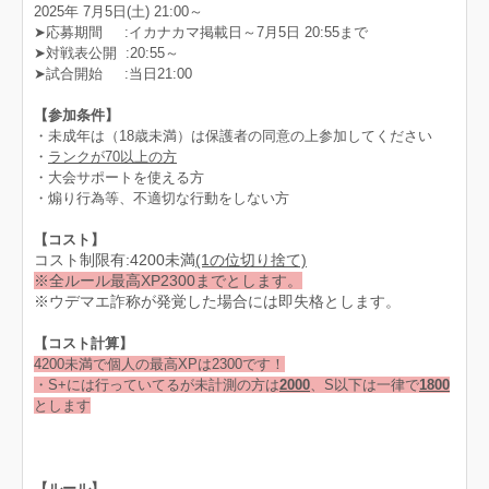
2025年 7月5日(土) 21:00～
➤応募期間 :イカナカマ掲載日～7月5日 20:55まで
➤対戦表公開 :20:55～
➤試合開始 :当日21:00
【参加条件】
・未成年は（18歳未満）は保護者の同意の上参加してください
・
ランクが70以上の方
・大会サポートを使える方
・煽り行為等、不適切な行動をしない方
【コスト】
コスト制限有:4200未満
(1の位切り捨て)
※全ルール最高XP2300までとします。
※ウデマエ詐称が発覚した場合には即失格とします。
【コスト計算】
4200未満で個人の最高XPは2300です！
・S+には行っていてるが未計測の方は
2000
、S以下は一律で
1800
とします
【ルール】