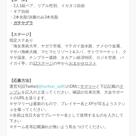
・2人1組ペア、リアル性別、イカタコ自由
・ギア自由
・2本先取/決勝のみ3本先取
・
ガチヤグラ
【ステージ】
指定ステあり
「海女美術大学、ヤガラ市場、マテガイ放水路、ナメロウ金属、
マサバ海峡大橋、マヒマヒリゾート&スパ、ザトウマーケット、ク
サヤ温泉、ナンプラー遺跡、タカアシ経済特区、カジキ空港、バ
イガイ亭」の
12ステージ
の中から
おまかせロスト
【応募方法】
運営X(旧Twitter)
@hunhun_spl91
のDMに
サマリー
と下記記載の
テ
ンプレ
を記入の上送ってください。確認が出来次第、大会サポー
トのURLを送ります。
※サマリーは最新のもので、プレイヤー名とXPが写るようスクシ
ョを撮ってください。
※名前は当日大会でプレーヤー名として使用するものを入力して
下さい
※チーム名等記載漏れが無いよう気をつけてください。