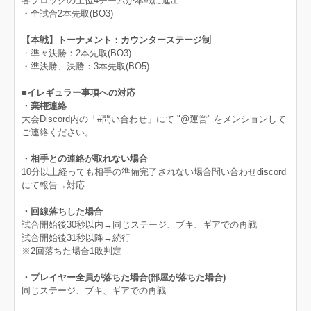
各ブロックの上位4チームが本戦に進出
・全試合2本先取(BO3)
【本戦】トーナメント：カウンターステージ制
・準々決勝：2本先取(BO3)
・準決勝、決勝：3本先取(BO5)
■イレギュラー事項への対応
・棄権連絡
大会Discord内の「#問い合わせ」にて "@運営" をメンションして
ご連絡ください。
・相手との連絡が取れない場合
10分以上経っても相手の準備完了されない場合問い合わせdiscord
にて報告→対応
・回線落ちした場合
試合開始後30秒以内→同じステージ、ブキ、ギアでの再戦
試合開始後31秒以降→続行
※2回落ちた場合1敗判定
・プレイヤー全員が落ちた場合(部屋が落ちた場合)
同じステージ、ブキ、ギアでの再戦