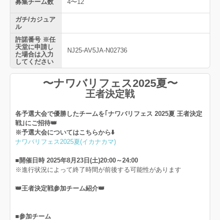
募集チーム数
4〜12
ガチ/カジュア
ル
許諾番号 ※任
天堂に申請し
NJ25-AV5JA-N02736
た場合は入力
してください
〜ナワバリフェス2025夏〜
王者決定戦
各予選大会で優勝したチームを｢ナワバリフェス 2025夏 王者決定
戦｣にご招待👑
※予選大会についてはこちらから⬇️
ナワバリフェス2025夏(イカナカマ)
■開催日時 2025年8月23日(土)20:00～24:00
※進行状況によって終了時間が前後する可能性があります
👑王者決定戦参加チーム紹介👑
■参加チーム