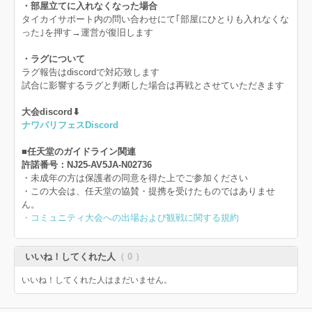
・部屋立てに入れなくなった場合
タイカイサポート内の問い合わせにて｢部屋にひとりも入れなくな
った｣を押す→運営が復旧します
・ラグについて
ラグ報告はdiscordで対応致します
試合に影響するラグと判断した場合は再戦とさせていただきます
大会discord⬇
ナワバリフェスDiscord
■任天堂のガイドライン関連
許諾番号：NJ25-AV5JA-N02736
・未成年の方は保護者の同意を得た上でご参加ください
・この大会は、任天堂の協賛・提携を受けたものではありませ
ん。
・コミュニティ大会への出場および観戦に関する規約
いいね！してくれた人
（ 0 ）
いいね！してくれた人はまだいません。