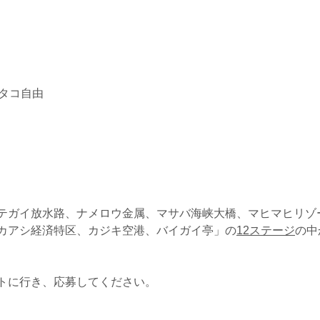
タコ自由
テガイ放水路、ナメロウ金属、マサバ海峡大橋、マヒマヒリゾ
カアシ経済特区、カジキ空港、バイガイ亭」の
12ステージ
の中
トに行き、応募してください。