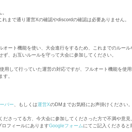
ん。
れまで通り運営Xの確認やdiscordの確認は必要ありません。
ルオート機能を使い、大会進行をするため、これまでのルール
せず、お互いルールを守って大会に参加してください。
rdを使用して行っていた運営の対応ですが、フルオート機能を使
ます。
dサーバー
、もしくは
運営X
のDMまでお気軽にお声掛けください
くださってる方、今大会に参加してくださった方で不満や意見
プロフィールにあります
Googleフォーム
にてご記入くださると