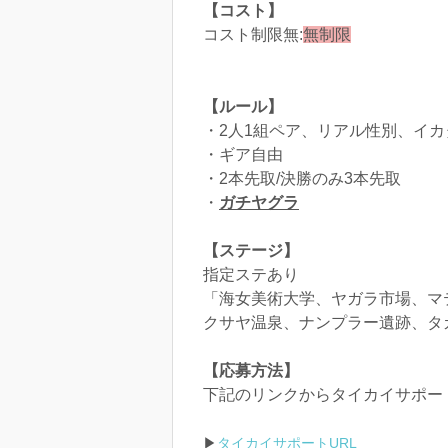
【コスト】
コスト制限無:
無制限
【ルール】
・2人1組ペア、リアル性別、イカ
・ギア自由
・2本先取/決勝のみ3本先取
・
ガチヤグラ
【ステージ】
指定ステあり
「海女美術大学、ヤガラ市場、マ
クサヤ温泉、ナンプラー遺跡、タ
【応募方法】
下記のリンクからタイカイサポー
▶︎
タイカイサポートURL