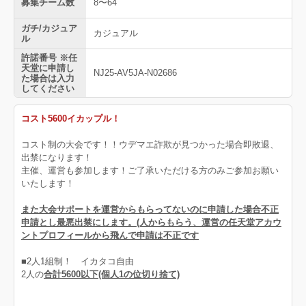
募集チーム数
8〜64
ガチ/カジュア
カジュアル
ル
許諾番号 ※任
天堂に申請し
NJ25-AV5JA-N02686
た場合は入力
してください
コスト5600イカップル！
コスト制の大会です！！ウデマエ詐欺が見つかった場合即敗退、
出禁になります！
主催、運営も参加します！ご了承いただける方のみご参加お願い
いたします！
また大会サポートを運営からもらってないのに申請した場合不正
申請とし最悪出禁にします。(人からもらう、運営の任天堂アカウ
ントプロフィールから飛んで申請は不正です
■2人1組制！ イカタコ自由
2人の
合計5600以下(個人1の位切り捨て)