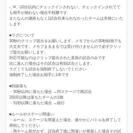
˗ˏˋ𖤐ˎˊ˗10分以内にチェックインされない、チェックインされてて
も相手が揃わない場合不戦勝です
またなんの連絡もなく1試合目来られなかったチームは失格にいた
します
■ラグについて
30秒のクリップ提出をお願いします。メモプからの30秒録画でも
大丈夫です。メモプまるまるでは受け付けませんので必ずクリッ
プ提出お願いします。
対応可能なのはクリップ提出された直前の試合のみです
次に進んだ場合はその試合は有効試合とします。
ラグくても試合を強制終了しないでください
強制終了した場合お相手に1本です
■回線落ち
・30秒以内に落ちた場合 →同ステージで再試合
2回目以降は落ちたチームの1敗
・31秒以降に落ちた場合 →続行
■ルールやステージ間違い
・ルール、ステージを間違えた場合、速やかにバトルを終了して
再戦してください
・両チーム気付かず、試合終了後に間違いが発覚した場合その試