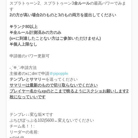
スプラトゥーン2、スプラトゥーン3
全ルール
の最高パワーでみま
す
2の方が高い場合2のものと3のもの両方を提出してください
𖤐ランク80以上
𖤐全ルール計測済みの方のみ
(s+に到達したことない方はご参加いただけません)
𖤐個人上限なし
申請後のパワー更新可
˗ˏˋ𖤐ˎˊ˗申請方法
主催者のxにdmで申請
＠pipopple
テンプレとサマリー
を送ってください
サマリーは最新のもので切り取らないでください
プレイヤー名からxpのとこまで映るようにスクショお願いします2
枚になっていいです
テンプレ↓↓変な垢‪✕‬です
ぷちぴぽっぷる102(5600←変えないでください
チーム名！！:
リーダーの名前:
xのid:@