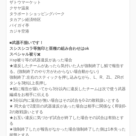
ザトウマーケット
クサヤ温泉
タラポートショッピングパーク
タカアシ経済特区
バイガイ亭
カジキ空港
■武器不揃いです！
スシスシコラ等無印と亜種の組み合わせはok
スペシャル被り✖️
※sp被り等の武器違反があった場合
★違反したチームがあったら気付いた人が強制終了し鯖で報告す
る。(強制終了のやり方がわからない場合動かない)
強制終了:左右のスティックを押し込みながら、L、R、ZL、ZRボ
タンを3秒以上長押し
★鯖に報告が届いてから3分以内に違反したチームは次で使う武器
編成をお相手に伝える
★3分以内に返信が無い場合はその試合を0-2の敗戦扱いとする
★ 同大会で2度目の武器違反があった場合は相手に関係なく即刻0-
2の敗戦扱いとする
★お互い違反に気づかず試合が終了した場合その試合は有効とす
る
★強制終了したが報告がなかった場合強制終了した側は1本失った
状態とする