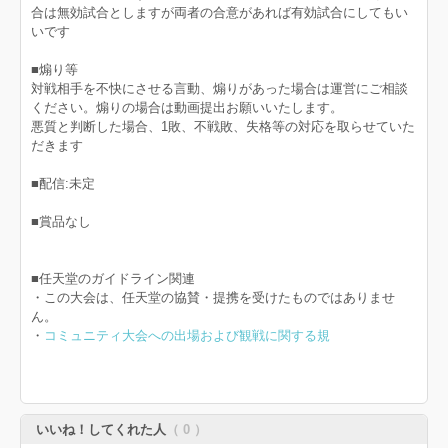
合は無効試合としますが両者の合意があれば有効試合にしてもい
いです
■煽り等
対戦相手を不快にさせる言動、煽りがあった場合は運営にご相談
ください。煽りの場合は動画提出お願いいたします。
悪質と判断した場合、1敗、不戦敗、失格等の対応を取らせていた
だきます
■配信:未定
■賞品なし
■任天堂のガイドライン関連
・この大会は、任天堂の協賛・提携を受けたものではありませ
ん。
・
コミュニティ大会への出場および観戦に関する規
いいね！してくれた人
（ 0 ）