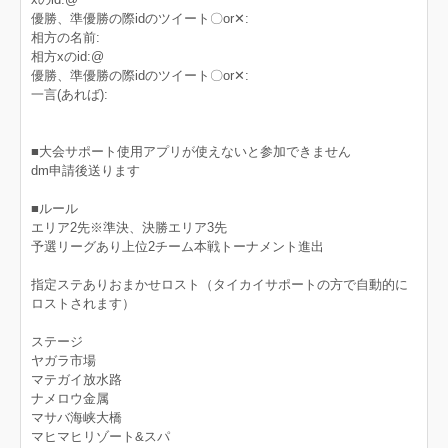
優勝、準優勝の際idのツイート〇‪or✕‬:
相方の名前:
相方xのid:@
優勝、準優勝の際idのツイート〇‪or✕‬:
一言(あれば):
■大会サポート使用アプリが使えないと参加できません
dm申請後送ります
■ルール
エリア2先※準決、決勝エリア3先
予選リーグあり上位2チーム本戦トーナメント進出
指定ステありおまかせロスト（タイカイサポートの方で自動的に
ロストされます）
ステージ
ヤガラ市場
マテガイ放水路
ナメロウ金属
マサバ海峡大橋
マヒマヒリゾート&スパ