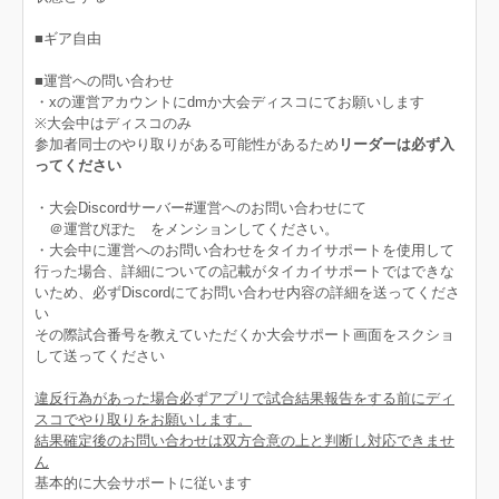
■ギア自由
■運営への問い合わせ
・xの運営アカウントにdmか大会ディスコにてお願いします
※大会中はディスコのみ
参加者同士のやり取りがある可能性があるため
リーダーは必ず入
ってください
・大会Discordサーバー#運営へのお問い合わせにて
＠運営ぴぽた をメンションしてください。
・大会中に運営へのお問い合わせをタイカイサポートを使用して
行った場合、詳細についての記載がタイカイサポートではできな
いため、必ずDiscordにてお問い合わせ内容の詳細を送ってくださ
い
その際試合番号を教えていただくか大会サポート画面をスクショ
して送ってください
違反行為があった場合必ずアプリで試合結果報告をする前にディ
スコでやり取りをお願いします。
結果確定後のお問い合わせは双方合意の上と判断し対応できませ
ん
基本的に大会サポートに従います