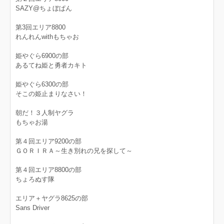
SAZY@ちょぼぱん
第3回エリア8800
れんれんwithもちゃお
姫やぐら6900の部
あるてね姫と勇者カキト
姫やぐら6300の部
そこの姫止まりなさい！
朝だ！３人制ヤグラ
もちゃお湯
第４回エリア9200の部
ＧＯＲＩＲＡ～生き別れの兄を探して～
第４回エリア8800の部
ちょろぬす隊
エリア＋ヤグラ8625の部
Sans Driver