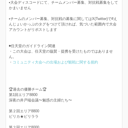
•大会ディスコードにて、チームメンバー募集、対抗戦募集をして
かまいません
•チームのメンバー募集、対抗戦の募集に関してはX(Twitter)で#え
んじょいかっぷのタグをつけて頂ければ、気づいた範囲内で大会
アカウントがリポストします
◾️任天堂のガイドライン関連
・この大会は、任天堂の協賛・提携を受けたものではありませ
ん。
・
コミュニティ大会への出場および観戦に関する規約
🏆過去の優勝チーム🏆
第1回エリア8800
深夜の井戸端会議〜魅惑の主婦たち〜
第２回エリア8800
ピリカ★ピリララ
第２回エリア8000