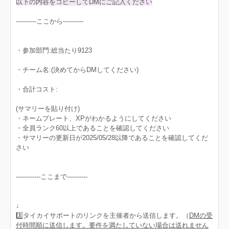
以下の内容をコピーしてDMにご記入ください
----------ここから----------
・参加部門:総当たり9123
・チーム名:(決めてからDMしてください)
・合計コスト:
(サマリーを貼り付け)
・ネームプレート、XPがわかるようにしてください
・全員ランク60以上であることを確認してください
・サマリーの更新日が2025/05/28以降であることを確認してくだ
さい
------------ここまで----------
↓
3️⃣タイカイサポートのリンクを主催者から送信します。（
DMの受
付時間順に送信します。要件を満たしていない場合は送れません