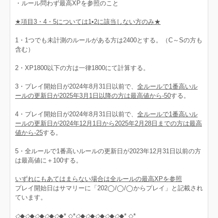
・ルール問わず最高XPを参照のこと
★項目3・4・5については1•2に該当しない方のみ★
1・1つでも未計測のルールがある方は2400とする。（C～Sの方も
含む）
2・XP1800以下の方は一律1800にて計算する。
3・プレイ開始日が2024年8月31日以前で、
全ルールで1番高いル
ールの更新日が2025年3月1日以降の方は最高値から-50
する。
4・プレイ開始日が2024年8月31日以前で、
全ルールで1番高いル
ールの更新日が2024年12月1日から2025年2月28日までの方は最高
値から-25
する。
5・全ルールで1番高いルールの更新日が2023年12月31日以前の方
は最高値に＋100する。
いずれにもあてはまらない場合は全ルールの最高XPを参照
プレイ開始日はサマリーに「202◯/◯/◯からプレイ」と記載され
ています。
◇
◆
◇
◆
◇
◆
◇
◆
◇
◆* ◇*
◇
◆
◇
◆
◇
◆
◇
◆
◇
◆* ◇*