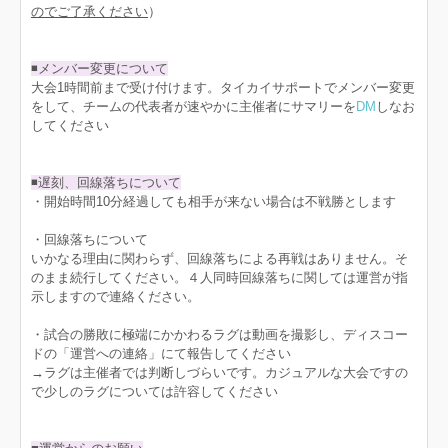
のでご了承ください
）
◾️メンバー変更について
大会1時間前まで受け付けます。タイカイサポートでメンバー変更
をして、チームの代表者が速やかに主催者にサマリーを
DM
しなお
してください
◾️遅刻、回線落ちについて
・開始時間10分経過しても相手が来ない場合は不戦勝とします
・回線落ちについて
いかなる理由に関わらず、回線落ちによる再戦はありません。そ
のまま続行してください。４人同時回線落ちに関しては運営が指
示しますので連絡ください。
・試合の勝敗に極端にかかわるラグは動画を撮影し、ディスコー
ドの「運営への連絡」にて報告してください
→ラグは主催者では判断しづらいです。カジュアルな大会ですの
で少しのラグについては許容してください