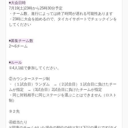
◾️大会日時
7月19(土)23時から25時30分予定
・チーム数、進行によっては終了時間が遅れる可能性あります
・23時に大会を始めるので、タイカイサポートでチェックインを
してください
◾️募集チーム数
2〜6チーム
◾️ルール
①4人1組で参加してください。
②カウンターステージ制
・（１試合目）ランダム →（２試合目）１試合目に負けたチー
ムが指定 →（3試合目）2試合目に負けたチームが指定
・同じ対戦相手に同じステージを選ぶことはできません（ロスト
制）
③２先
④総当たり
※同率のチームがいた場合の順位の付け方は下記の通りです(タイ