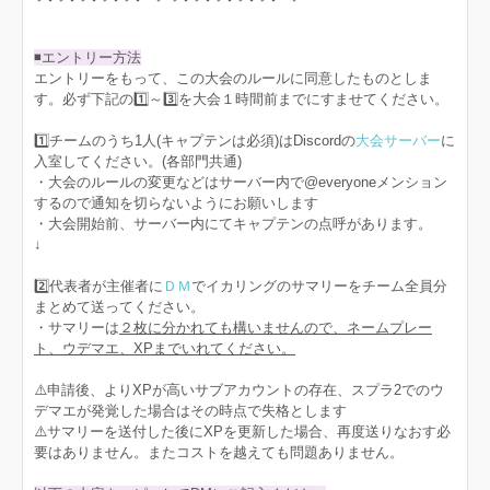
◾️エントリー方法
エントリーをもって、この大会のルールに同意したものとしま
す。必ず下記の1️⃣～3️⃣を大会１時間前までにすませてください。
1️⃣チームのうち1人(キャプテンは必須)はDiscordの
大会サーバー
に
入室してください。(各部門共通)
・大会のルールの変更などはサーバー内で@everyoneメンション
するので通知を切らないようにお願いします
・大会開始前、サーバー内にてキャプテンの点呼があります。
↓
2️⃣代表者が主催者に
ＤＭ
でイカリングのサマリーをチーム全員分
まとめて送ってください。
・サマリーは
２枚に分かれても構いませんので、ネームプレー
ト、ウデマエ、XPまでいれてください。
⚠️申請後、よりXPが高いサブアカウントの存在、スプラ2でのウ
デマエが発覚した場合はその時点で失格とします
⚠️サマリーを送付した後にXPを更新した場合、再度送りなおす必
要はありません。またコストを越えても問題ありません。