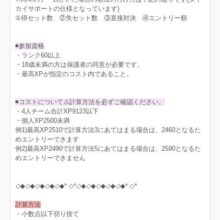
カイサポートの仕様となっています)
①得セット数 ②失セット数 ③直接対決 ④エントリー順
◾️参加資格
・ランク60以上
・18歳未満の方は保護者の同意が必要です。
・最高XPが指定のコスト内であること。
◾️コストについて⚠️計算方法を必ずご確認ください。
・4人チーム合計XP9123以下
・個人XP2500未満
例1)最高XP2510で計算方法3にあてはまる場合は、2460となるた
めエントリーできます
例2)最高XP2490で計算方法5にあてはまる場合は、2590となるた
めエントリーできません
◇
◆
◇
◆
◇
◆
◇
◆
◇
◆* ◇*
◇
◆
◇
◆
◇
◆
◇
◆
◇
◆* ◇*
計算方法
・小数点以下切り捨て