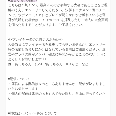
■運営からのお願い
こちらは平均XP23、最高25の方が参加する大会であることをご理
解のうえ、エントリーしてください。決勝トーナメント進出チー
ムで、ウデマエ（ＸＰ）とプレイが明らかにかけ離れていると運
営が判断した場合は、Ｘ（twitter）を拝見したり、過去の大会実績
を伺ったりすることがあります。ご了承ください。
🐟プレイヤー名のご協力のお願い🐟
大会当日にプレイヤー名を変更しても構いませんが、エントリー
時の名前とあまりにかけはなれている名前はご遠慮ください。運
営やプラベの親がメンバー確認に時間がかかることのないように
よろしくお願いします🙇‍♀️
例 あっちゃん→◯SPRあっちゃん ×りんご など
◾️配信について
・運営による配信は今のところありませんが、配信が決まりまし
たらお知らせします
・個人の配信は悪意のあるものでない限り、自由に行ってくださ
い
◾️対抗戦・メンバー募集について