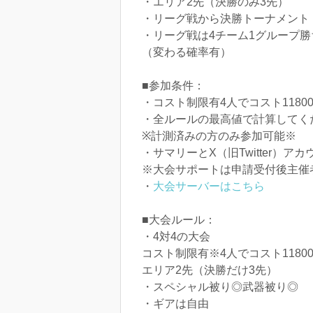
・エリア2先（決勝のみ3先）
・リーグ戦から決勝トーナメント
・リーグ戦は4チーム1グループ勝
（変わる確率有）
■参加条件：
・コスト制限有4人でコスト1180
・全ルールの最高値で計算してく
※計測済みの方のみ参加可能※
・サマリーとX（旧Twitter）ア
※大会サポートは申請受付後主催
・
大会サーバーはこちら
■大会ルール：
・4対4の大会
コスト制限有※4人でコスト1180
エリア2先（決勝だけ3先）
・スペシャル被り◎武器被り◎
・ギアは自由