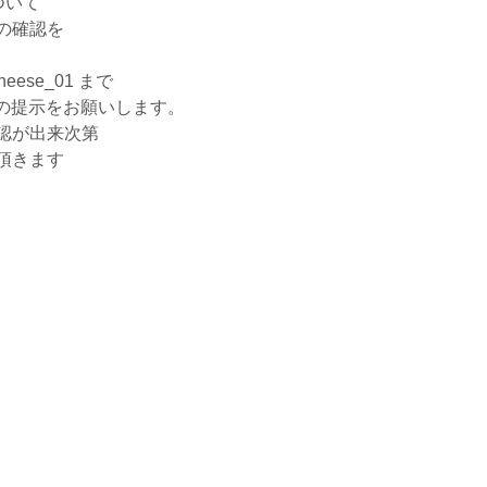
ついて
の確認を
）
heese_01 まで
ントの提示をお願いします。
認が出来次第
頂きます