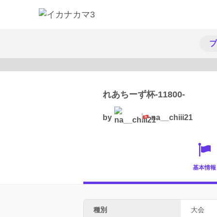
プ
れあちーず杯-11800-
by
na__chiii21
基本情報
種別
大会