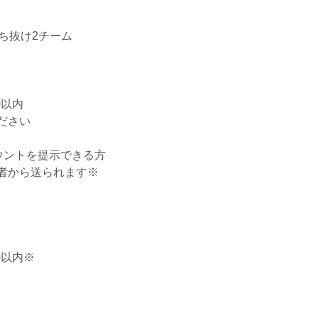
ち抜け2チーム
0以内
ださい
カウントを提示できる方
者から送られます※
0以内※