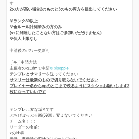
す
2の方が高い場合2のものと3のもの両方を提出してください
𖤐ランク80以上
𖤐全ルール計測済みの方のみ
(s+に到達したことない方はご参加いただけません)
𖤐個人上限なし
申請後のパワー更新可
˗ˏˋ𖤐ˎˊ˗申請方法
主催者のxにdmで申請
＠pipopple
テンプレとサマリー
を送ってください
サマリーは最新のもので切り取らないでください
プレイヤー名からxpのとこまで映るようにスクショお願いします2
枚になっていいです
テンプレ↓↓変な垢‪✕‬です
ぷちぴぽっぷる99(5900←変えないでください
チーム名！！:
リーダーの名前:
xのid:@
優勝、準優勝の際idのツイート〇‪or✕‬: