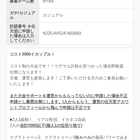
募集チーム数
8〜64
ガチ/カジュア
カジュアル
ル
許諾番号 ※任
天堂に申請し
NJ25-AV5JA-N02683
た場合は入力
してください
コスト5900イカップル！
コスト制の大会です！！ウデマエ詐欺が見つかった場合即敗退、
出禁になります！
主催、運営も参加します！ご了承いただける方のみご参加お願い
いたします！
また大会サポートを運営からもらってないのに申請した場合不正
申請とし最悪出禁にします。(人からもらう、運営の任天堂アカウ
ントプロフィールから飛んで申請は不正です
■2人1組制！ リアル性別、イカタコ自由
2人の
合計5900以下(個人1の位切り捨て)
スプラトゥーン2、スプラトゥーン3
全ルール
の最高パワーでみま