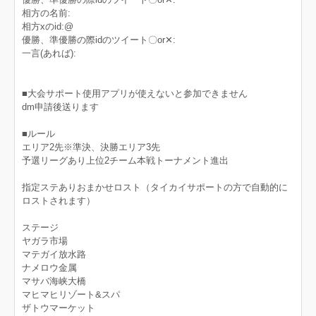
相方の名前:
相方xのid:@
優勝、準優勝の際idのツイート〇‪or✕‬:
一言(あれば):
■大会サポート使用アプリが使えないと参加できません
dm申請後送ります
■ルール
エリア2先※準決、決勝エリア3先
予選リーグあり上位2チーム本戦トーナメント進出
指定ステありおまかせロスト（タイカイサポートの方で自動的に
ロストされます）
ステージ
ヤガラ市場
マテガイ放水路
ナメロウ金属
マサバ海峡大橋
マヒマヒリゾート&スパ
ザトウマーケット