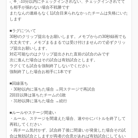
˗ˏˋ𖤐ˎˊ˗10分以内にチェックインされない、チェックインされてて
も相手が揃わない場合不戦勝です
またなんの連絡もなく1試合目来られなかったチームは失格にいた
します
■ラグについて
30秒のクリップ提出をお願いします。メモプからの30秒録画でも
大丈夫です。メモプまるまるでは受け付けませんので必ずクリッ
プ提出お願いします。
対応可能なのはクリップ提出された直前の試合のみです
次に進んだ場合はその試合は有効試合とします。
ラグくても試合を強制終了しないでください
強制終了した場合お相手に1本です
■回線落ち
・30秒以内に落ちた場合 →同ステージで再試合
2回目以降は落ちたチームの1敗
・31秒以降に落ちた場合 →続行
■ルールやステージ間違い
・ルール、ステージを間違えた場合、速やかにバトルを終了して
再戦してください
・両チーム気付かず、試合終了後に間違いが発覚した場合その試
合は無効試合としますが両者の合意があれば有効試合にしてもい