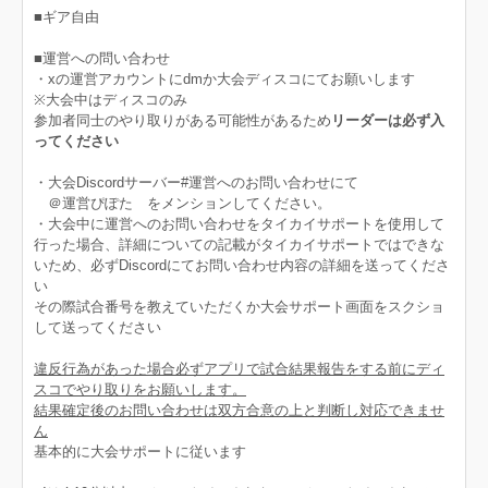
■ギア自由
■運営への問い合わせ
・xの運営アカウントにdmか大会ディスコにてお願いします
※大会中はディスコのみ
参加者同士のやり取りがある可能性があるため
リーダーは必ず入
ってください
・大会Discordサーバー#運営へのお問い合わせにて
＠運営ぴぽた をメンションしてください。
・大会中に運営へのお問い合わせをタイカイサポートを使用して
行った場合、詳細についての記載がタイカイサポートではできな
いため、必ずDiscordにてお問い合わせ内容の詳細を送ってくださ
い
その際試合番号を教えていただくか大会サポート画面をスクショ
して送ってください
違反行為があった場合必ずアプリで試合結果報告をする前にディ
スコでやり取りをお願いします。
結果確定後のお問い合わせは双方合意の上と判断し対応できませ
ん
基本的に大会サポートに従います