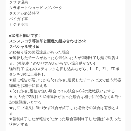
クサヤ温泉
タラポートショッピングパーク
タカアシ経済特区
バイガイ亭
カジキ空港
■武器不揃いです！
スシスシコラ等無印と亜種の組み合わせはok
スペシャル被り✖️
※sp被り等の武器違反があった場合
★違反したチームがあったら気付いた人が強制終了し鯖で報告す
る。(強制終了のやり方がわからない場合動かない)
強制終了:左右のスティックを押し込みながら、L、R、ZL、ZRボ
タンを3秒以上長押し
★鯖に報告が届いてから3分以内に違反したチームは次で使う武器
編成をお相手に伝える
★3分以内に返信が無い場合はその試合を0-2の敗戦扱いとする
★ 同大会で2度目の武器違反があった場合は相手に関係なく即刻0-
2の敗戦扱いとする
★お互い違反に気づかず試合が終了した場合その試合は有効とす
る
★強制終了したが報告がなかった場合強制終了した側は1本失った
状態とする