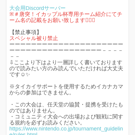
大会用Discordサーバー
※＃唐突！イカップル杯専用チーム紹介にてチ
ーム名の記載をお願い致します🙇🏻‍♀️
【禁止事項】
スペシャル被り禁止
ーーーーーーーーーーーーーーーーーーーーー
ーーーーーーーーーーーーーーーーー－－－－
－－
⇩ここより下はより一層詳しく書いております
ので読みたい方のみ読んでいただければ大丈夫
です☺️✨
※タイカイサポートを使用するためイカナカマ
からの参加はできません。
・この大会は、任天堂の協賛・提携を受けたも
のではありません。
・コミュニティ大会への出場および観戦に関す
る規約を必ずお読みください。
https://www.nintendo.co.jp/tournament_guidelin
e/rules.html