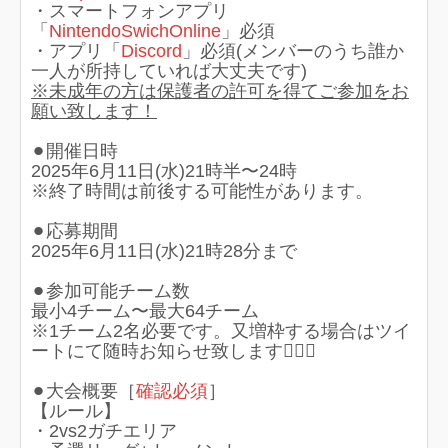
・スマートフォンアプリ
「
NintendoSwichOnline
」必須
・アプリ「
Discord
」必須(メンバーのうち誰か
一人が所持していれば大丈夫です)
※未成年の方は保護者の許可を得てご参加をお
願い致します！
⚫︎開催日時
2025年6月11日(水)21時半〜24時
※終了時間は前後する可能性があります。
⚫︎応募期間
2025年6月11日(水)21時28分まで
⚫︎参加可能チーム数
最小4チーム〜最大64チーム
※1チーム2名必要です。又増枠する場合はツイ
ートにて随時お知らせ致します🙇🏻‍♀️
⚫︎大会概要［
確認必須
］
【ルール】
・2vs2ガチエリア