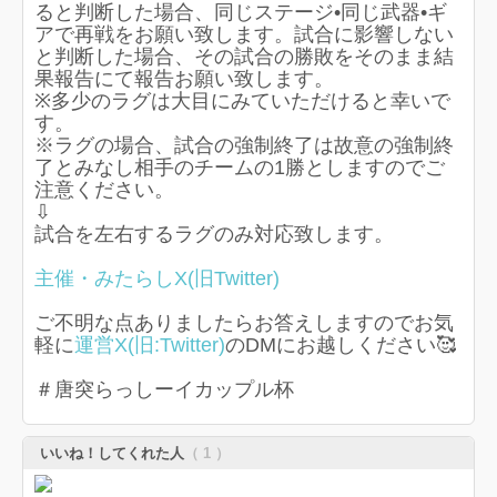
ると判断した場合、同じステージ•同じ武器•ギ
アで再戦をお願い致します。試合に影響しない
と判断した場合、その試合の勝敗をそのまま結
果報告にて報告お願い致します。
※多少のラグは大目にみていただけると幸いで
す。
※ラグの場合、試合の強制終了は故意の強制終
了とみなし相手のチームの1勝としますのでご
注意ください。
⇩
試合を左右するラグのみ対応致します。
主催・みたらしX(旧Twitter)
ご不明な点ありましたらお答えしますのでお気
軽に
運営X(旧:Twitter)
のDMにお越しください🥰
＃唐突らっしーイカップル杯​
いいね！してくれた人
（ 1 ）