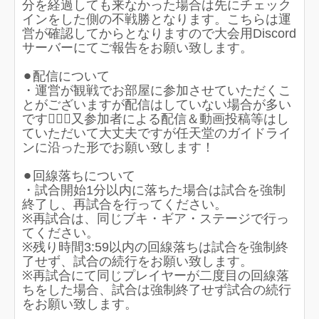
分を経過しても来なかった場合は先にチェック
インをした側の不戦勝となります。こちらは運
営が確認してからとなりますので大会用Discord
サーバーにてご報告をお願い致します。
⚫︎配信について
・運営が観戦でお部屋に参加させていただくこ
とがございますが配信はしていない場合が多い
です🙇🏻‍♀️又参加者による配信＆動画投稿等はし
ていただいて大丈夫ですが任天堂のガイドライ
ンに沿った形でお願い致します！
⚫︎回線落ちについて
・試合開始1分以内に落ちた場合は試合を強制
終了し、再試合を行ってください。
※再試合は、同じブキ・ギア・ステージで行っ
てください。
※残り時間3:59以内の回線落ちは試合を強制終
了せず、試合の続行をお願い致します。
※再試合にて同じプレイヤーが二度目の回線落
ちをした場合、試合は強制終了せず試合の続行
をお願い致します。