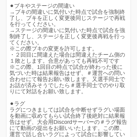
⚫︎ブキやステージの間違い
→ブキの間違いに気付いた時点で試合を強制終
了し、ブキを正しく変更後同じステージで再戦
を行ってください。
→ステージの間違いに気付いた時点で試合を強
制終了し、ステージを正しく変更後再戦を行っ
てください。
※この際ブキの変更を許可します。
・２回目に間違えた場合は間違えたチーム側の
１敗とします。合意があっても再戦不可です
※この際、1回目の時点で試合が終わった後に
気づいた時は結果報告はせず、＃運営への問い
合わせにて報告お願い致します。又選手同士で
お話が済みそうでしたら＃選手同士でのやり取
りにて対話をお願い致します。
⚫︎ラグ
ラグにつきましては試合を中断せずラグい場面
を動画に収めてもらい試合終了後絶対に結果報
告はせず、大会用Discordサーバーの＃ラグ報告
にて動画の提出をお願いいたします。この際、
運営で話し合いラグによって試合に影響してい