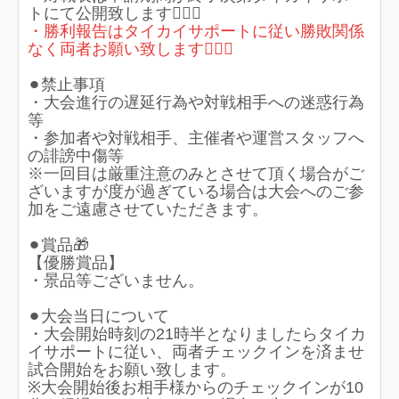
トにて公開致します🙇🏻‍♀️
・勝利報告はタイカイサポートに従い勝敗関係
なく両者お願い致します🙇🏻‍♀️
⚫︎禁止事項
・大会進行の遅延行為や対戦相手への迷惑行為
等
・参加者や対戦相手、主催者や運営スタッフへ
の誹謗中傷等
※一回目は厳重注意のみとさせて頂く場合がご
ざいますが度が過ぎている場合は大会へのご参
加をご遠慮させていただきます。
⚫︎賞品🎁
【優勝賞品】
・景品等ございません。
⚫︎大会当日について
・大会開始時刻の21時半となりましたらタイカ
イサポートに従い、両者チェックインを済ませ
試合開始をお願い致します。
※大会開始後お相手様からのチェックインが10