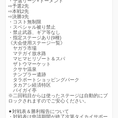
・予選リーグ+トーメント
⇨予選2先
⇨本戦2先
⇨決勝3先
・コスト無制限
・スペシャル被り禁止
・禁止武器、ギア等なし
・指定ステージあり(9種)
《大会使用ステージ一覧》
ヤガラ市場
マテガイ放水路
マヒマヒリゾート＆スパ
ザトウマーケット
クサヤ温泉
ナンプラー遺跡
タラポートショッピングパーク
タカアシ経済特区
バイガイ亭
※二回戦目からは使ったステージは自動的にブ
ロックされますのでご安心ください。
⚫︎対戦表＆勝利報告について
・対戦表は申請期間が終了次第タイカイサポー