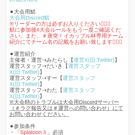
⚫︎大会用鯖
大会用Discord鯖
※リーダーの方は必ずお入りください🙇🏻‍♀️
鯖に参加後#大会ルールをもう一度ご確認くだ
さい。また、＃唐突！イカップル杯専用チーム
紹介にてチーム名の記載をお願い致します🙇🏻‍♀️
⚫︎運営紹介
主催者・運営⇢みたらし【
運営X(旧:Twitter)
】
運営スタッフ⇢だいき【
運営スタッフ
X(旧:Twitter)
】
運営スタッフ⇢すー【
運営スタッフ
X(旧:Twitter)
】
運営スタッフ⇢わた【
運営スタッフ
X(旧:Twitter)
】
※大会時のトラブルは大会用Discordサーバー
（＃ラグ報告又は＃運営への問い合わせ）にて
お問い合わせください。
⚫︎参加条件
・「
Splatoon３
」必須