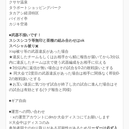
クサヤ温泉
タラポートショッピングパーク
タカアシ経済特区
バイガイ亭
カジキ空港
■武器不揃いです！
スシスシコラ等無印と亜種の組み合わせはok
スペシャル被り✖️
※sp被り等の武器違反があった場合
★違反したチームもしくはお相手から鯖に報告が届いてから3分以
内に違反したチームは次で使う武器編成をお相手に伝える
★3分以内に返信が無い場合はその試合を0-2の敗戦扱いとする
★ 同大会で2度目の武器違反があった場合は相手に関係なく即刻0-
2の敗戦扱いとする
★お互い違反に気づかず試合が終了し次の試合に進んだ場合はそ
の試合は有効とする(ラグ報告と同様)
■ギア自由
■運営への問い合わせ
・xの運営アカウントにdmか大会ディスコにてお願いします
※大会中はディスコのみ
参加者同士のやり取りがある可能性があるため
リーダーは必ず入