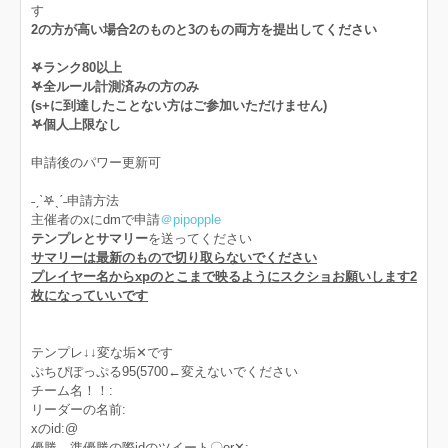
す
2の方が高い場合2のものと3のもの両方を提出してください
𖤐ランク80以上
𖤐全ルール計測済みの方のみ
(s+に到達したことない方はご参加いただけません)
𖤐個人上限なし
申請後のパワー更新可
˗ˏˋ𖤐ˎˊ˗申請方法
主催者のxにdmで申請
＠pipopple
テンプレとサマリー
を送ってください
サマリーは最新のもので切り取らないでください
プレイヤー名からxpのとこまで映るようにスクショお願いします2
枚になっていいです
テンプレ↓↓変な垢‪✕‬です
ぷちぴぽっぷる95(5700←変えないでください
チーム名！！:
リーダーの名前:
xのid:@
優勝、準優勝の際idのツイート〇‪or✕‬: