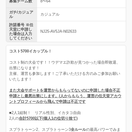
募集チーム数
8〜64
ガチ/カジュア
カジュアル
ル
許諾番号 ※任
天堂に申請し
NJ25-AV5JA-N02633
た場合は入力
してください
コスト5700イカップル！
コスト制の大会です！！ウデマエ詐欺が見つかった場合即敗退、
出禁になります！
主催、運営も参加します！ご了承いただける方のみご参加お願い
いたします！
また大会サポートを運営からもらってないのに申請した場合不正
申請とし最悪出禁にします。(人からもらう、運営の任天堂アカウ
ントプロフィールから飛んで申請は不正です
■2人1組制！ リアル性別、イカタコ自由
2人の
合計5700以下(個人1の位切り捨て)
スプラトゥーン2、スプラトゥーン3
全ルール
の最高パワーでみま