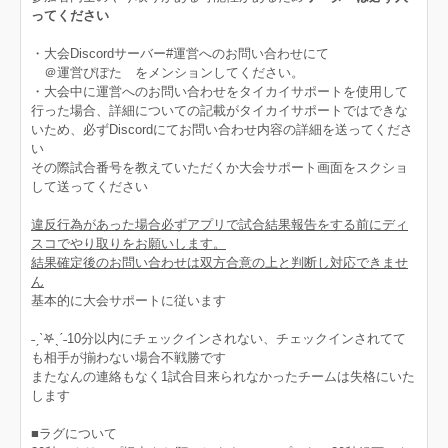
ってください
・大会Discordサーバー#運営へのお問い合わせにて
＠運営ぴぽた をメンションしてください。
・大会中に運営へのお問い合わせをタイカイサポートを使用して
行った場合、詳細についての記載がタイカイサポートではできな
いため、必ずDiscordにてお問い合わせ内容の詳細を送ってくださ
い
その際試合番号を教えていただくか大会サポート画面をスクショ
して送ってください
違反行為があった場合必ずアプリで試合結果報告をする前にディ
スコでやり取りをお願いします。
結果確定後のお問い合わせは双方合意の上と判断し対応できませ
ん
基本的に大会サポートに従います
˗ˏˋ𖤐ˎˊ˗10分以内にチェックインされない、チェックインされてて
も相手が揃わない場合不戦勝です
またなんの連絡もなく1試合目来られなかったチームは失格にいた
します
■ラグについて