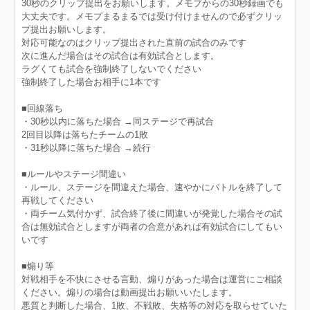
30秒のクリップ提出をお願いします。メモプからの30秒録画でも
大丈夫です。メモプまるまるでは受け付けませんので必ずクリッ
プ提出お願いします。
対応可能なのはクリップ提出された直前の試合のみです
次に進んだ場合はその試合は有効試合とします。
ラグくても試合を強制終了しないでください
強制終了した場合お相手に1本です
■回線落ち
・30秒以内に落ちた場合 →同ステージで再試合
2回目以降は落ちたチームの1敗
・31秒以降に落ちた場合 →続行
■ルールやステージ間違い
・ルール、ステージを間違えた場合、速やかにバトルを終了して
再戦してください
・両チーム気付かず、試合終了後に間違いが発覚した場合その試
合は無効試合としますが両者の合意があれば有効試合にしてもい
いです
■煽り等
対戦相手を不快にさせる言動、煽りがあった場合は運営にご相談
ください。煽りの場合は動画提出お願いいたします。
悪質と判断した場合、1敗、不戦敗、失格等の対応を取らせていた