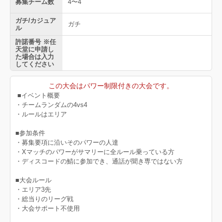
募集チーム数
4〜4
ガチ/カジュア
ガチ
ル
許諾番号 ※任
天堂に申請し
た場合は入力
してください
この大会はパワー制限付きの大会です。
■イベント概要
・チームランダムの4vs4
・ルールはエリア
■参加条件
・募集要項に沿いそのパワーの人達
・Xマッチのパワーがサマリーに全ルール乗っている方
・ディスコードの鯖に参加でき、通話が聞き専ではない方
■大会ルール
・エリア3先
・総当りのリーグ戦
・大会サポート不使用