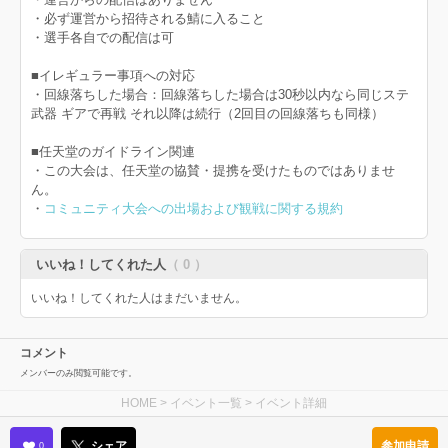
・必ず運営から招待される鯖に入ること
・選手各自での配信は可
■イレギュラー事項への対応
・回線落ちした場合：回線落ちした場合は30秒以内なら同じステ
武器 ギアで再戦 それ以降は続行（2回目の回線落ちも同様）
■任天堂のガイドライン関連
・この大会は、任天堂の協賛・提携を受けたものではありませ
ん。
・
コミュニティ大会への出場および観戦に関する規約
いいね！してくれた人
（ 0 ）
いいね！してくれた人はまだいません。
コメント
メンバーのみ閲覧可能です。
HOME
>
イベント一覧
> イベント詳細
参加申請
シェア
0