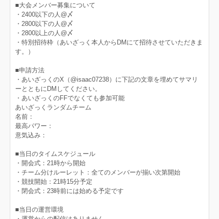
■大会メンバー募集について
・2400以下の人@〆
・2800以下の人@〆
・2800以上の人@〆
・特別招待枠（あいざっく本人からDMにて招待させていただきま
す。）
■申請方法
・あいざっくのX（@isaac07238）に下記の文章を埋めてサマリ
ーとともにDMしてください。
・あいざっくのFFでなくても参加可能
あいざっくランダムチーム
名前：
最高パワー：
意気込み：
■当日のタイムスケジュール
・開会式：21時から開始
・チーム分けルーレット：全てのメンバーが揃い次第開始
・競技開始：21時15分予定
・閉会式：23時前には始める予定です
■当日の運営環境
・運営からの配信はありません