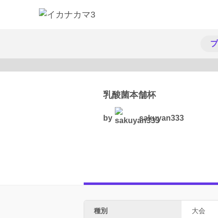
プ
乳酸菌本舗杯
by
sakuyan333
種別
大会