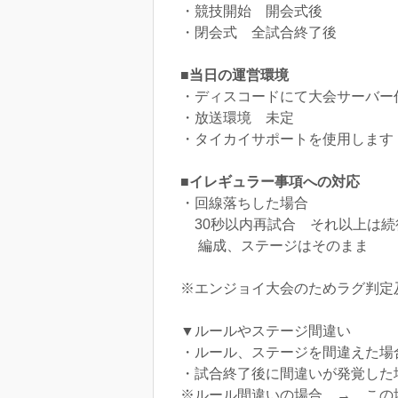
・競技開始 開会式後
・閉会式 全試合終了後
■当日の運営環境
・ディスコードにて大会サーバー
・放送環境 未定
・タイカイサポートを使用します
■イレギュラー事項への対応
・回線落ちした場合
30秒以内再試合 それ以上は続
編成、ステージはそのまま
※エンジョイ大会のためラグ判定
▼ルールやステージ間違い
・ルール、ステージを間違えた場
・試合終了後に間違いが発覚した
※ルール間違いの場合 → この