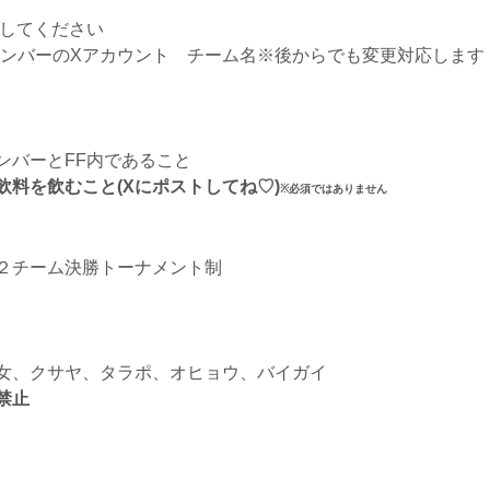
Mしてください
メンバーのXアカウント チーム名※後からでも変更対応します
ンバーとFF内であること
料を飲むこと(Xにポストしてね♡)
※必須ではありません
２チーム決勝トーナメント制
女、クサヤ、タラポ、オヒョウ、バイガイ
禁止