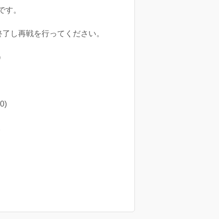
です。
終了し再戦を行ってください。
）
)
。