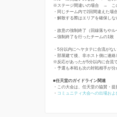
※ステージ間違いの場合 → こ
・同じチーム内で2回間違えた場
・解散する際はエリアを確保しな
・故意の強制終了（回線落ちやル
→強制終了を行ったチームの1敗
・5分以内にヘヤタテに合流がない
・部屋建て後、非ホスト側に連絡し
※反応があったが5分以内に合流
・予選も本戦も次の対戦相手が分
■任天堂のガイドライン関連
・この大会は、任天堂の協賛・提
・
コミュニティ大会への出場およ