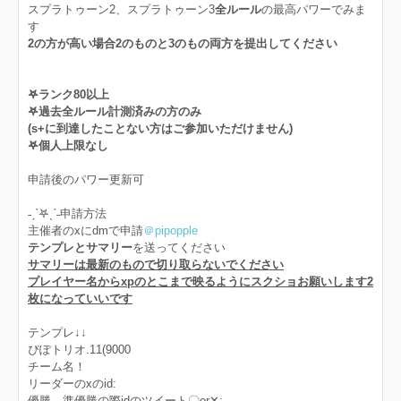
スプラトゥーン2、スプラトゥーン3
全ルール
の最高パワーでみま
す
2の方が高い場合2のものと3のもの両方を提出してください
𖤐ランク80以上
𖤐過去全ルール計測済みの方のみ
(s+に到達したことない方はご参加いただけません)
𖤐個人上限なし
申請後のパワー更新可
˗ˏˋ𖤐ˎˊ˗申請方法
主催者のxにdmで申請
＠pipopple
テンプレとサマリー
を送ってください
サマリーは最新のもので切り取らないでください
プレイヤー名からxpのとこまで映るようにスクショお願いします2
枚になっていいです
テンプレ↓↓
ぴぽトリオ.11(9000
チーム名！
リーダーのxのid:
優勝、準優勝の際idのツイート〇‪or✕‬: