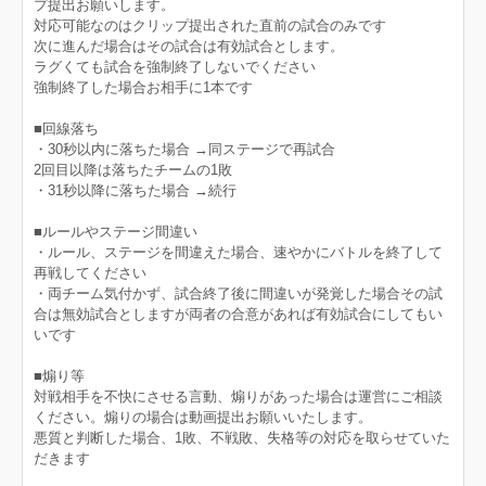
プ提出お願いします。
対応可能なのはクリップ提出された直前の試合のみです
次に進んだ場合はその試合は有効試合とします。
ラグくても試合を強制終了しないでください
強制終了した場合お相手に1本です
■回線落ち
・30秒以内に落ちた場合 →同ステージで再試合
2回目以降は落ちたチームの1敗
・31秒以降に落ちた場合 →続行
■ルールやステージ間違い
・ルール、ステージを間違えた場合、速やかにバトルを終了して
再戦してください
・両チーム気付かず、試合終了後に間違いが発覚した場合その試
合は無効試合としますが両者の合意があれば有効試合にしてもい
いです
■煽り等
対戦相手を不快にさせる言動、煽りがあった場合は運営にご相談
ください。煽りの場合は動画提出お願いいたします。
悪質と判断した場合、1敗、不戦敗、失格等の対応を取らせていた
だきます