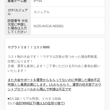
募集チーム数
8〜64
ガチ/カジュア
カジュアル
ル
許諾番号 ※任
天堂に申請し
NJ25-AV5JA-N02661
た場合は入力
してください
ヤグラトリオ！！コスト9000
コスト制の大会です！！ウデマエ詐欺が見つかった場合即敗退、
出禁になります！
主催、運営も参加します！ご了承いただける方のみご参加お願い
いたします！
また大会サポートを運営からもらってないのに申請した場合不正
申請とし最悪出禁にします。(人からもらう、運営の任天堂アカウ
ントプロフィールから飛んで申請は不正です
■3人1組！リアル性別、イカタコ自由
3人の
合計9000以下(個人1の位切り捨て)