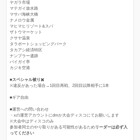
ヤガラ市場
マテガイ放水路
マサバ海峡大橋
ナメロウ金属
マヒマヒリゾート&スパ
ザトウマーケット
クサヤ温泉
タラポートショッピングパーク
タカアシ経済特区
ナンプラー遺跡
バイガイ亭
カジキ空港
■スペシャル被り✖️
※違反があった場合→1回目再戦、2回目以降相手に1本
■ギア自由
■運営への問い合わせ
・xの運営アカウントにdmか大会ディスコにてお願いします
※大会中はディスコのみ
参加者同士のやり取りがある可能性があるため
リーダーは必ず入
ってください