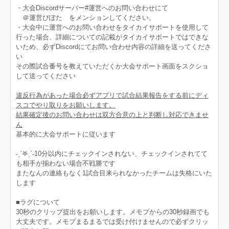
・大会Discordサーバー#運営へのお問い合わせにて
＠運営ぴぽた をメンションしてください。
・大会中に運営へのお問い合わせをタイカイサポートを使用して
行った場合、詳細についての記載がタイカイサポートではできな
いため、必ずDiscordにてお問い合わせ内容の詳細を送ってくださ
い
その際試合番号を教えていただくか大会サポート画面をスクショ
して送ってください
違反行為があった場合必ずアプリで試合結果報告をする前にディ
スコでやり取りをお願いします。
結果確定後のお問い合わせは双方合意の上と判断し対応できませ
ん
基本的に大会サポートに従います
˗ˏˋ𖤐ˎˊ˗10分以内にチェックインされない、チェックインされてて
も相手が揃わない場合不戦勝です
またなんの連絡もなく1試合目来られなかったチームは失格にいた
します
■ラグについて
30秒のクリップ提出をお願いします。メモプからの30秒録画でも
大丈夫です。メモプまるまるでは受け付けませんので必ずクリッ