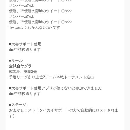
メンバーxのid:
優勝、準優勝の際idのツイート〇‪or✕‬:
メンバーxのid:
優勝、準優勝の際idのツイート〇‪or✕‬:
Twitterよくわかんない垢×です
■大会サポート使用
dm申請後送ります
■ルール
全試合ヤグラ
※準決、決勝3先
予選リーグあり上位2チーム本戦トーナメント進出
■大会サポート使用アプリが使えないと参加できません
dm申請後送ります
■ステージ
おまかせロスト（タイカイサポートの方で自動的にロストされま
す）