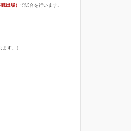
本戦出場）
で試合を行います。
れます。）