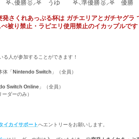
𖤐⸜優勝🥇⸝𖤐 うゆ 𖤐⸜準優勝🥈⸝𖤐 優勝
突発さくれあっぷる杯は ガチエリアとガチヤグラ 
スぺ被り禁止・ラピエリ使用禁止のイカップルです
いる人が参加することができます！
本体「
Nintendo Switch
」（全員）
do Switch Online
」（全員）
リーダーのみ）
タイカイサポート
へエントリーをお願いします。