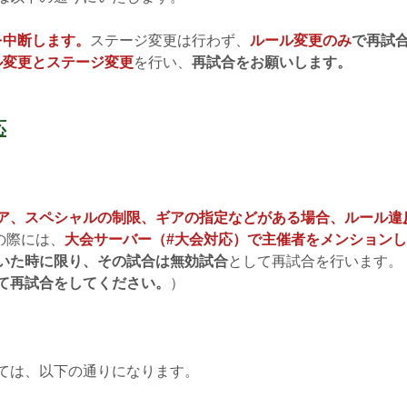
を中断します。
ステージ変更は行わず、
ルール変更のみ
で再試
ル変更とステージ変更
を行い、
再試合をお願いします。
応
ア、スペシャルの制限、ギアの指定などがある場合、ルール違
の際には、
大会サーバー（#大会対応）で
主催者をメンションし
いた時に限り、その試合は無効試合
として再試合を行います。
て再試合をしてください。
）
ては、以下の通りになります。