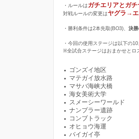
ガチエリアとガチ
・ルールは
ヤグラ→エ
対戦ルールの変更は
・勝利条件は2本先取(BO3)、
決勝
・今回の使用ステージは以下の1
※全試合ステージはおまかせとロ
ゴンズイ地区
マテガイ放水路
マサバ海峡大橋
海女美術大学
スメーシーワールド
ナンプラー遺跡
コンブトラック
オヒョウ海運
バイガイ亭