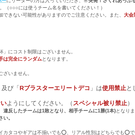
バー
にリーダーの方は入っていただき、🌸
突発！さくれあっぷ
。（○○○には使うチーム名を書いてください！）
加できない可能性がありますのでご注意ください。また、
大会
杯」にコスト制限はございません。
手は完全にランダム
となります。
ございません。
」及び「
Rブラスターエリートデコ
」は
使用禁止
と
ない
ようにしてください。（
スペシャル被り禁止
）
、
違反したチームは1敗となり、相手チームに1勝(1本)
となりま
さい。
カタコやギアは不揃いでも️⭕️、リアル性別はどちらでも️⭕️