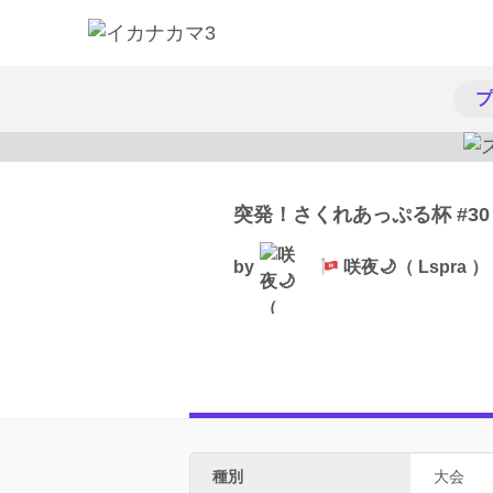
プ
突発！さくれあっぷる杯 #30
by
咲夜🌙（ Lspra ）
種別
大会