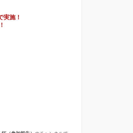
で実施！
！