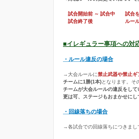
試合開始前 ～ 試合中
試合
試合終了後
ルー
■イレギュラー事項への対
・ルール違反の場合
→大会ルールに
禁止武器や禁止ギ
チームに1勝(1本
)
となります。そ
チームが大会ルールの違反をして
更は可、ステージもおまかせにし
・回線落ちの場合
→各試合での回線落ちにつきまし