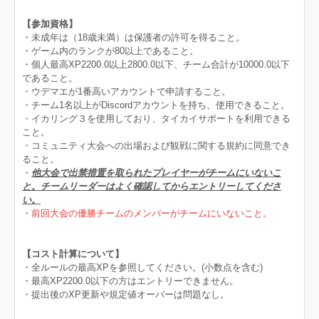
【参加資格】
・未成年は（18歳未満）は保護者の許可を得ること。
・ゲーム内のランクが80以上であること。
・個人最高XP2200.0以上2800.0以下、チーム合計が10000.0以下
であること。
・ウデマエが1番高いアカウントで申請すること。
・チーム1名以上がDiscordアカウントを持ち、使用できること。
・イカリング３を使用しており、タイカイサポートを利用できる
こと。
・コミュニティ大会への出場および観戦に関する規約に同意でき
ること。
・
他大会で出禁措置を取られたプレイヤーがチームにいないこ
と。チームリーダーはよく確認してからエントリーしてくださ
い。
・
前回大会の優勝チームのメンバーがチームにいないこと。
【コスト計算について】
・全ルールの最高XPを参照してください。(小数点を含む)
・最高XP2200.0以下の方はエントリーできません。
・提出後のXP更新や規定値オーバーは問題なし。