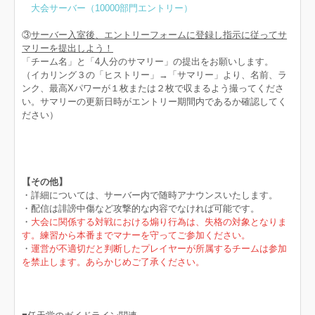
大会サーバー（10000部門エントリー）
③
サーバー入室後、エントリーフォームに登録し指示に従ってサ
マリーを提出しよう！
「チーム名」と「4人分のサマリー」の提出をお願いします。
（イカリング３の「ヒストリー」→「サマリー」より、名前、ラ
ンク、最高Xパワーが１枚または２枚で収まるよう撮ってくださ
い。サマリーの更新日時がエントリー期間内であるか確認してく
ださい）
【その他】
・詳細については、サーバー内で随時アナウンスいたします。
・配信は誹謗中傷など攻撃的な内容でなければ可能です。
・
大会に関係する対戦における煽り行為は、失格の対象となりま
す。練習から本番までマナーを守ってご参加ください。
・
運営が不適切だと判断したプレイヤーが所属するチームは参加
を禁止します。あらかじめご了承ください。