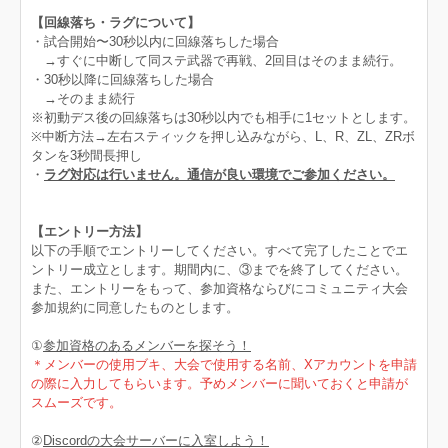
【回線落ち・ラグについて】
・試合開始〜30秒以内に回線落ちした場合
→すぐに中断して同ステ武器で再戦、2回目はそのまま続行。
・30秒以降に回線落ちした場合
→そのまま続行
※初動デス後の回線落ちは30秒以内でも相手に1セットとします。
※中断方法→左右スティックを押し込みながら、L、R、ZL、ZRボ
タンを3秒間長押し
・
ラグ対応は行いません。通信が良い環境でご参加ください。
【エントリー方法】
以下の手順でエントリーしてください。すべて完了したことでエ
ントリー成立とします。期間内に、③までを終了してください。
また、エントリーをもって、参加資格ならびにコミュニティ大会
参加規約に同意したものとします。
①
参加資格のあるメンバーを探そう！
＊メンバーの使用ブキ、大会で使用する名前、Xアカウントを申請
の際に入力してもらいます。予めメンバーに聞いておくと申請が
スムーズです。
②
Discordの大会サーバーに入室しよう！