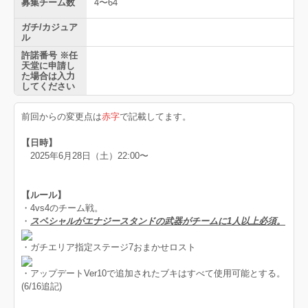
募集チーム数
4〜64
ガチ/カジュア
ル
許諾番号 ※任
天堂に申請し
た場合は入力
してください
前回からの変更点は
赤字
で記載してます。
【日時】
2025年6月28日（土）22:00〜
【ルール】
・4vs4のチーム戦。
・
スペシャルがエナジースタンドの武器がチームに1人以上必須。
・ガチエリア指定ステージ7おまかせロスト
・アップデートVer10で追加されたブキはすべて使用可能とする。
(6/16追記)