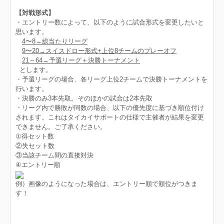
【対戦形式】
・エントリー数によって、以下のように試合形式を変更したいと
思います。
4〜8→総当たりリーグ
9〜20→スイスドロー形式+上位8チームのプレーオフ
21～64→予選リーグ＋決勝トーナメント
とします。
・予選リーグの場合、各リーグ上位2チームで決勝トーナメントを
行います。
・決勝のみ3本先取。そのほかの試合は2本先取
・リーグ内で勝敗が同数の場合、以下の優先度に基づき順位付け
されます。これはタイカイサポートの仕様で主催者が結果を変更
できません。ご了承ください。
①得セット数
②失セット数
③当該チーム間の直接対決
④エントリー順
例）画像のようになった場合は、エントリー順で順位がつきま
す！