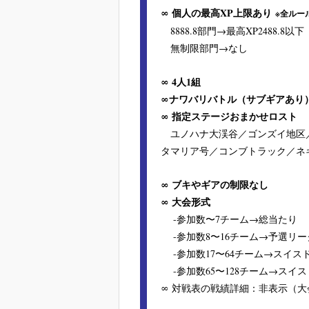
∞
個人の最高XP上限あり
※全ルー
8888.8部門→最高XP2488.8以下
無制限部門→なし
∞ 4人1組
∞ナワバリバトル（サブギアあり
∞ 指定ステージおまかせロスト
ユノハナ大渓谷／ゴンズイ地区／
タマリア号／コンブトラック／ネ
∞ ブキやギアの制限なし
∞ 大会形式
-参加数〜7チーム→総当たり
-参加数8〜16チーム→予選リ
-参加数17〜64チーム→スイス
-参加数65〜128チーム→スイス
∞ 対戦表の戦績詳細：非表示（