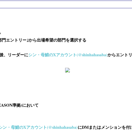
る
各部門エントリー｣から出場希望の部門を選択する
認後、リーダーに
シン・母鯖のXアカウント(@shinhahasaba)
からエント
EASON準拠)において
シン・母鯖のXアカウント(@shinhahasaba)
にDMまたはメンションを付