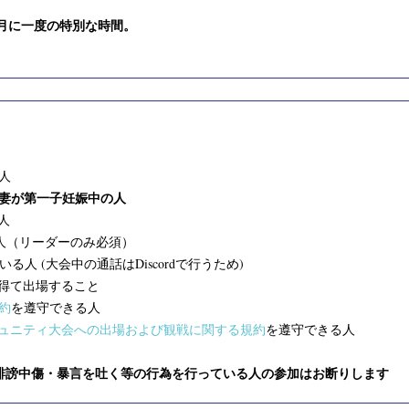
月に一度の特別な時間。
人
妻が第一子妊娠中の人
人
人（リーダーのみ必須）
いる人 (大会中の通話はDiscordで行うため)
を得て出場すること
約
を遵守できる人
ュニティ大会への出場および観戦に関する規約
を遵守できる人
へ誹謗中傷・暴言を吐く等の行為を行っている人の参加はお断りします