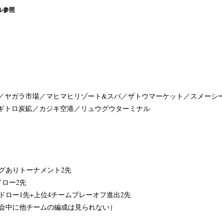
ル参照
）
ヤガラ市場／マヒマヒリゾート&スパ／ザトウマーケット／スメーシ
ギトロ炭鉱／カジキ空港／リュウグウターミナル
ーグありトーナメント2先
ドロー2先
ドロー1先+上位4チームプレーオフ進出2先
大会中に他チームの編成は見られない）