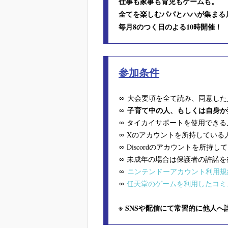
仕事も家事も育児もゲームも。
全てを楽しむパパとハハが集まる
毎月8のつく日のよる10時開催！
参加条件
∞
大会要項を全て読み、同意した
子育て中の人、もしくは自身か
∞
∞ タイカイサポートを使用できる
∞ Xのアカウントを所持している
∞ Discordのアカウントを所持して
∞ 未成年の場合は保護者の許諾
∞
ニンテンドーアカウント利用規
∞
任天堂のゲームを利用したコミ
※ SNSや配信にて常習的に他人