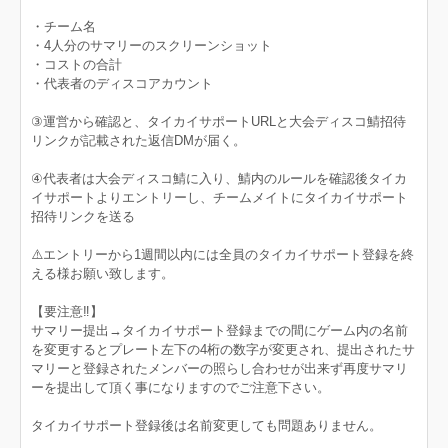
・チーム名
・4人分のサマリーのスクリーンショット
・コストの合計
・代表者のディスコアカウント
③運営から確認と、タイカイサポートURLと大会ディスコ鯖招待
リンクが記載された返信DMが届く。
④代表者は大会ディスコ鯖に入り、鯖内のルールを確認後タイカ
イサポートよりエントリーし、チームメイトにタイカイサポート
招待リンクを送る
⚠️エントリーから1週間以内には全員のタイカイサポート登録を終
える様お願い致します。
【要注意‼️】
サマリー提出→タイカイサポート登録までの間にゲーム内の名前
を変更するとプレート左下の4桁の数字が変更され、提出されたサ
マリーと登録されたメンバーの照らし合わせが出来ず再度サマリ
ーを提出して頂く事になりますのでご注意下さい。
タイカイサポート登録後は名前変更しても問題ありません。