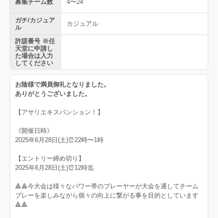
募集チーム数
4〜24
ガチ/カジュア
カジュアル
ル
許諾番号 ※任
天堂に申請し
た場合は入力
してください
お陰様で満員御礼となりました。
ありがとうございました。
【アサリエキスパンション！】
《開催日時》
2025年6月28日(土)⏰22時〜1時
【エントリー締め切り】
2025年6月28日(土)⏰12時迄
🔺🔺今大会は様々なパワー帯のプレーヤーが大会を通してチーム
プレーを楽しみながら個々の向上に繋がる事を目的としています
🔺🔺