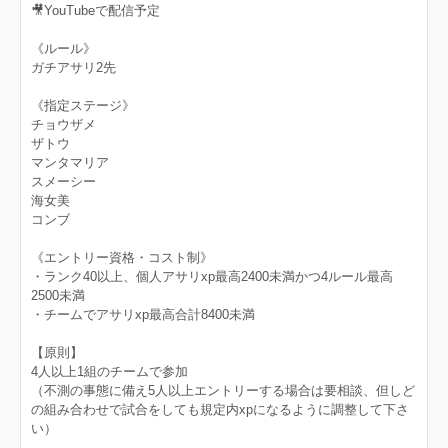
🎥YouTubeで配信予定
《ルール》
ガチアサリ2先
《指定ステージ》
チョウザメ
ザトウ
マンタマリア
スメーシー
海女美
コンブ
《エントリー資格・コスト制》
・ランク40以上、個人アサリxp最高2400未満かつ4ルール最高
2500未満
・チームでアサリxp最高合計8400未満
【原則】
4人以上1組のチームで参加
（不測の事態に備え5人以上エントリーする場合は要相談、但しど
の組み合わせで試合をしても規定内xpになるように調整して下さ
い）