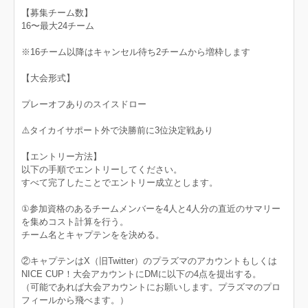
【募集チーム数】
16〜最大24チーム
※16チーム以降はキャンセル待ち2チームから増枠します
【大会形式】
プレーオフありのスイスドロー
⚠️タイカイサポート外で決勝前に3位決定戦あり
【エントリー方法】
以下の手順でエントリーしてください。
すべて完了したことでエントリー成立とします。
①参加資格のあるチームメンバーを4人と4人分の直近のサマリー
を集めコスト計算を行う。
チーム名とキャプテンをを決める。
②キャプテンはX（旧Twitter）のプラズマのアカウントもしくは
NICE CUP！大会アカウントにDMに以下の4点を提出する。
（可能であれば大会アカウントにお願いします。プラズマのプロ
フィールから飛べます。）