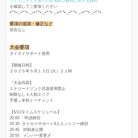
コミュニティ大会への出場及び観戦に関する規約
を確認してご参加ください
•*¨*•.¸¸•*¨*•.¸¸♪•*¨*•.¸¸•*¨*•.¸¸♪•*¨*•.¸¸•*¨*•.¸¸♪•*¨*•.¸¸•*¨*•.
要項の追加・修正など
現在なし
大会要項
タイカイサポート使用
【開催日時】
２０２５年５月１３日 (火）２１時
『大会内容】
エナジードリンク武器使用禁止
制限なし４人制エリア
予選→本戦トーナメント
【5/13タイムスケジュール】
20:00 申請締切
20:30 タイカイサポート4人エントリー締切
20:45 対戦表公開
20:55 メンバー変更〆