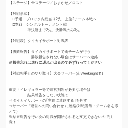
【ステージ】全ステージ／おまかせ／ロスト
【対戦形式】
□予選 ブロック内総当り2先 上位2チーム本戦へ
□本戦 シングルトーナメント戦
準決勝まで2先、決勝戦のみ3先
【対戦表】タイカイサポート対戦表
【勝敗報告】タイカイサポートで両チームが行う
勝敗報告されない場合はサーバーへ連絡
※報告忘れは進行に遅れが出るので必ず行ってください
【対戦相手とのやり取り】大会サーバー(🦏Weeknight🍄)
重要︙イレギュラー等で運営判断が必要な場合は
結果報告をしない状態で
⇒タイカイサポートの｢主催に連絡する｣を押す
⇒サーバー #運営への問い合わせ に連絡(対戦番号・チーム名を添
えて)
※結果報告を行い次の対戦が開始されると変更できないので注
意！