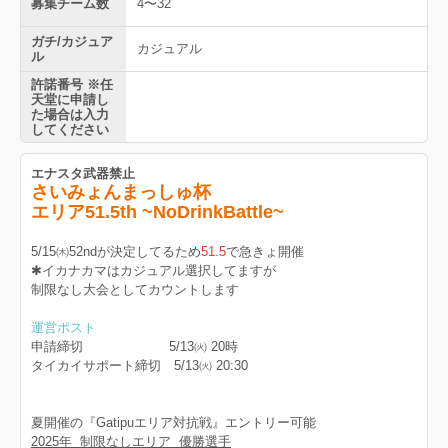
募集チーム数
4〜32
ガチ/カジュア
カジュアル
ル
許諾番号 ※任
天堂に申請し
た場合は入力
してください
エナスタ武器禁止
さいみょんまっしゅ杯
エリア51.5th ~NoDrinkBattle~
5/15㈭52ndが決定してるため
51.5
で急きょ開催
✱イカナカマはカジュアル選択してますが
制限なし大会としてカウントします
運営ポスト
申請締切 5/13㈫ 20時
タイカイサポート締切 5/13㈫ 20:30
夏開催の『Gatipuエリア対抗戦』エントリー可能
2025年 制限なしエリア 優勝選手