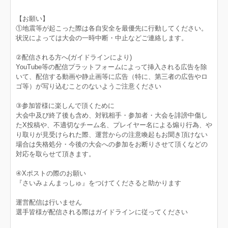
【お願い】
①地震等が起こった際は各自安全を最優先に行動してください。
状況によっては大会の一時中断・中止などご連絡します。
②配信される方へ(ガイドラインにより)
YouTube等の配信プラットフォームによって挿入される広告を除
いて、配信する動画や静止画等に広告（特に、第三者の広告やロ
ゴ等）が写り込むことのないようご注意ください
③参加皆様に楽しんで頂くために
大会中及び終了後も含め、対戦相手・参加者・大会を誹謗中傷し
たX投稿や、不適切なチーム名、プレイヤー名による煽り行為、や
り取りが見受けられた際、運営からの注意喚起もお聞き頂けない
場合は失格処分・今後の大会への参加をお断りさせて頂くなどの
対応を取らせて頂きます。
④Xポストの際のお願い
『さいみょんまっしゅ』をつけてくださると助かります
運営配信は行いません
選手皆様が配信される際はガイドラインに従ってください