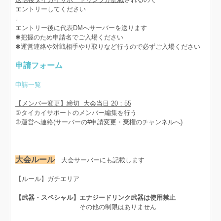
エントリーしてください
↓
エントリー後に代表DMへサーバーを送ります
✱把握のため申請名でご入場ください
✱運営連絡や対戦相手やり取りなど行うので必ずご入場ください
申請フォーム
申請一覧
【メンバー変更】締切 大会当日 20：55
①タイカイサポートのメンバー編集を行う
②運営へ連絡(サーバーの#申請変更・棄権のチャンネルへ)
大会ルール
大会サーバーにも記載します
【ルール】ガチエリア
【武器・スペシャル】エナジードリンク武器は使用禁止
その他の制限はありません