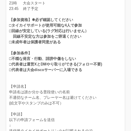
21時 大会スタート
23:45 終了予定
【参加資格】✱必ず確認してください
□タイカイサポートが使用可能な4人で参加
□回線が安定している(ラグ対応は行いません）
回線不安定な方は参加をご辞退ください
□未成年者は保護者同意がある
【参加条件】
□不穏な発言・行動、誹謗中傷をしない
□代表者は運営XとDMやり取りができる(フォロー不要)
□代表者は大会discoサーバーに入場できる
【申請名】
申請名は誰か分かる普段使いの名前
不適切なチーム名、プレーヤー名は避けてください
(絵文字やスタンプのみは不可）
【申請】
以下の申請フォームを送信
↓
送信後タイカイサポートリンクが記載
されるので