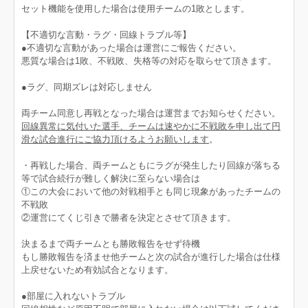
セット機能を使用した場合は使用チームの1敗とします。
【不適切な言動・ラグ・回線トラブル等】
●不適切な言動があった場合は運営にご報告ください。
悪質な場合は1敗、不戦敗、失格等の対応を取らせて頂きます。
●ラグ、同期ズレは対応しません
両チーム同意し再戦となった場合は運営までお知らせください。
回線異常に気付いた選手、チームは速やかに不戦敗を申し出て円
滑な試合進行にご協力頂けるようお願いします
。
・再戦した場合、両チームともにラグが発生したり回線が落ちる
等で試合続行が難しく解決に至らない場合は
①この大会において他の対戦相手とも同じ現象があったチームの
不戦敗
②運営にてくじ引きで勝者を決定とさせて頂きます。
決まるまで両チームとも勝敗報告をせず待機
もし勝敗報告を済ませ他チームと次の試合が進行した場合は仕様
上戻せないため有効試合となります。
●部屋に入れないトラブル