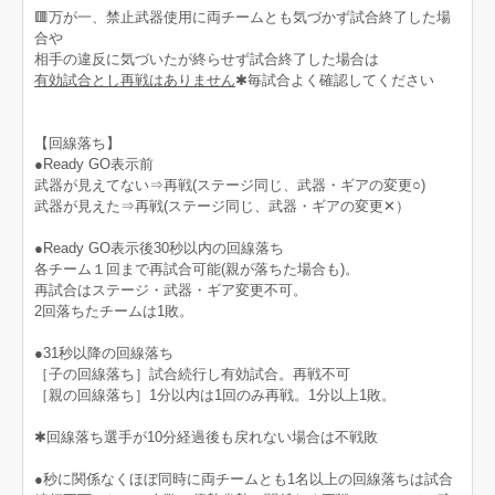
🟥万が一、禁止武器使用に両チームとも気づかず試合終了した場
合や
相手の違反に気づいたが終らせず試合終了した場合は
有効試合とし再戦はありません
✱毎試合よく確認してください
【回線落ち】
●Ready GO表示前
武器が見えてない⇒再戦(ステージ同じ、武器・ギアの変更○)
武器が見えた⇒再戦(ステージ同じ、武器・ギアの変更✕）
●Ready GO表示後30秒以内の回線落ち
各チーム１回まで再試合可能(親が落ちた場合も)。
再試合はステージ・武器・ギア変更不可。
2回落ちたチームは1敗。
●31秒以降の回線落ち
［子の回線落ち］試合続行し有効試合。再戦不可
［親の回線落ち］1分以内は1回のみ再戦。1分以上1敗。
✱回線落ち選手が10分経過後も戻れない場合は不戦敗
●秒に関係なくほぼ同時に両チームとも1名以上の回線落ちは試合