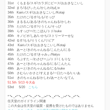
31st くもまる/スギ/カラダにピース/おおきなこいし
32nd まろ/るびぃたん/かしわ/ねむα
34th Kairi♪/スギ/おおきなこいし/Kotaji
35th たけのこ/るす/もも/そっぴ
36th まるるん/ある/きのちゃんねる/かしわ
37th たけのこ/るす/りうくん/そっぴ
39th らすっぴー/たこぼん/トド/suke
40th キノピオ/しあ/いかち/ストリーマーせな
42nd るす/もも/りうくん/リビア
43rd Kairi♪/スギ/おおきなこいし/Kotaji
44th あーと/きのちゃんねる/こんたん/にる
45th たけのこ/るす/きゃみぃ/Natyu
46th ろぶすた～/わさびーふ/トド/くもりな
47th あーと/きのちゃんねる/にる/こんたん
49th あーと/きのちゃんねる/にる/suke
50th さむらいかさと/すえまる/一口たべる/いいあ
51st きのちゃんねる/かしわ/あーと/いなてん
51.5th 5/13 今大会
53rd 5/20
こちら
*¨*•.¸¸•*¨*•.¸¸♪•*¨*•.¸¸•*¨*•.¸¸♪•*¨*•.¸¸•*¨*•.¸¸♪•*¨*•.¸¸•*¨*•.
任天堂のガイドライン関連
この大会は任天堂の協賛・提携を受けたものではありません