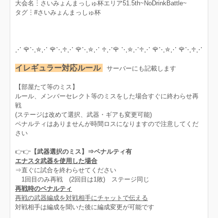
大会名︙さいみょんまっしゅ杯エリア51.5th~NoDrinkBattle~
タグ︙#さいみょんまっしゅ杯
⋰ 🌹⋱✮⋰ 🌹⋱♱⋰ 🌹⋱✮⋰ ♱⋰🌹 ⋱✮⋰♱⋰ 🌹⋱✮⋰ 🌹⋱♱⋰
イレギュラー対応ルール
サーバーにも記載します
【部屋たて等のミス】
ルール、メンバーセレクト等のミスをした場合すぐに終わらせ再
戦
(ステージは改めて選択、武器・ギアも変更可能)
ペナルティはありませんが時間ロスになりますので注意してくだ
さい
👉👉
【武器選択のミス】⇒ペナルティ有
エナスタ武器を使用した場合
⇒直ぐに試合を終わらせてください
1回目のみ再戦 (2回目は1敗) ステージ同じ
再戦時のペナルティ
再戦の武器編成を対戦相手にチャットで伝える
対戦相手は編成を聞いた後に編成変更が可能です