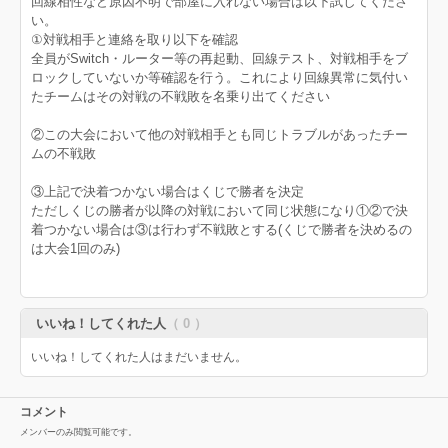
回線相性など原因不明で部屋に入れない場合は以下試してくださ
い。
①対戦相手と連絡を取り以下を確認
全員がSwitch・ルーター等の再起動、回線テスト、対戦相手をブ
ロックしていないか等確認を行う。これにより回線異常に気付い
たチームはその対戦の不戦敗を名乗り出てください
②この大会において他の対戦相手とも同じトラブルがあったチー
ムの不戦敗
③上記で決着つかない場合はくじで勝者を決定
ただしくじの勝者が以降の対戦において同じ状態になり①②で決
着つかない場合は③は行わず不戦敗とする(くじで勝者を決めるの
は大会1回のみ)
いいね！してくれた人
（ 0 ）
いいね！してくれた人はまだいません。
コメント
メンバーのみ閲覧可能です。