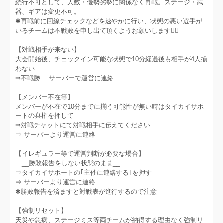
続行不可として、人数・優勢劣勢に関係なく再戦。ステージ・武
器、ギアは変更不可。
✱再戦前に回線チェックなどを速やかに行い、状態の悪い選手が
いるチームは不戦敗を申し出て頂くようお願いします🙇‍♀
【対戦相手が来ない】
大会開始後、チェックイン可能な状態で10分経過後も相手が4人揃
わない
⇒不戦勝 サーバーで運営に連絡
【メンバー不在等】
メンバーが不在で10分までに揃う可能性が無い時はタイカイサポ
ートの棄権を押して
⇒対戦チャットにて対戦相手に伝えてください
⇒ サーバーより運営に連絡
【イレギュラー等で運営判断が必要な場合】
__勝敗報告をしない状態のまま__
⇒タイカイサポートの｢主催に連絡する｣を押す
⇒ サーバーより運営に連絡
✱勝敗報告を済ますと対戦表が進行するので注意
【強制リセット】
天災や急病、ステージミス等両チームが納得する理由なく強制リ