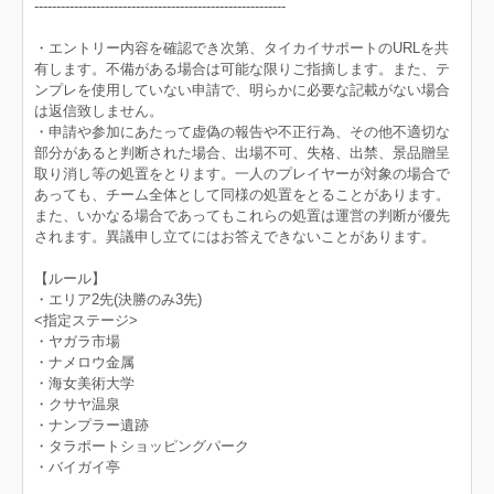
---------------------------------------------------------
・エントリー内容を確認でき次第、タイカイサポートのURLを共
有します。不備がある場合は可能な限りご指摘します。また、テ
ンプレを使用していない申請で、明らかに必要な記載がない場合
は返信致しません。
・申請や参加にあたって虚偽の報告や不正行為、その他不適切な
部分があると判断された場合、出場不可、失格、出禁、景品贈呈
取り消し等の処置をとります。一人のプレイヤーが対象の場合で
あっても、チーム全体として同様の処置をとることがあります。
また、いかなる場合であってもこれらの処置は運営の判断が優先
されます。異議申し立てにはお答えできないことがあります。
【ルール】
・エリア2先(決勝のみ3先)
<指定ステージ>
・ヤガラ市場
・ナメロウ金属
・海女美術大学
・クサヤ温泉
・ナンプラー遺跡
・タラポートショッピングパーク
・バイガイ亭