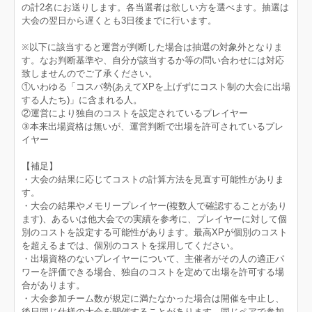
の計2名にお送りします。各当選者は欲しい方を選べます。抽選は
大会の翌日から遅くとも3日後までに行います。
※以下に該当すると運営が判断した場合は抽選の対象外となりま
す。なお判断基準や、自分が該当するか等の問い合わせには対応
致しませんのでご了承ください。
①いわゆる「コスパ勢(あえてXPを上げずにコスト制の大会に出場
する人たち)」に含まれる人。
②運営により独自のコストを設定されているプレイヤー
③本来出場資格は無いが、運営判断で出場を許可されているプレ
イヤー
【補足】
・大会の結果に応じてコストの計算方法を見直す可能性がありま
す。
・大会の結果やメモリープレイヤー(複数人で確認することがあり
ます)、あるいは他大会での実績を参考に、プレイヤーに対して個
別のコストを設定する可能性があります。最高XPが個別のコスト
を超えるまでは、個別のコストを採用してください。
・出場資格のないプレイヤーについて、主催者がその人の適正パ
ワーを評価できる場合、独自のコストを定めて出場を許可する場
合があります。
・大会参加チーム数が規定に満たなかった場合は開催を中止し、
後日同じ仕様の大会を開催することがあります。同じペアで参加