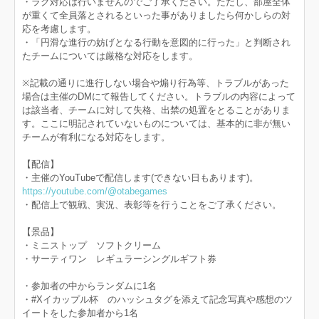
・ラグ対応は行いませんのでご了承ください。ただし、部屋全体
が重くて全員落とされるといった事がありましたら何かしらの対
応を考慮します。
・「円滑な進行の妨げとなる行動を意図的に行った」と判断され
たチームについては厳格な対応をします。
※記載の通りに進行しない場合や煽り行為等、トラブルがあった
場合は主催のDMにて報告してください。トラブルの内容によって
は該当者、チームに対して失格、出禁の処置をとることがありま
す。ここに明記されていないものについては、基本的に非が無い
チームが有利になる対応をします。
【配信】
・主催のYouTubeで配信します(できない日もあります)。
https://youtube.com/@otabegames
・配信上で観戦、実況、表彰等を行うことをご了承ください。
【景品】
・ミニストップ ソフトクリーム
・サーティワン レギュラーシングルギフト券
・参加者の中からランダムに1名
・#Xイカップル杯 のハッシュタグを添えて記念写真や感想のツ
イートをした参加者から1名