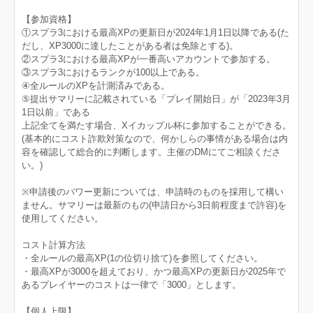
【参加資格】
①スプラ3における最高XPの更新日が2024年1月1日以降である(た
だし、XP3000に達したことがある者は免除とする)。
②スプラ3における最高XPが一番高いアカウントで参加する。
③スプラ3におけるランクが100以上である。
④全ルールのXPを計測済みである。
⑤提出サマリーに記載されている「プレイ開始日」が「2023年3月
1日以前」である
上記全てを満たす場合、Xイカップル杯に参加することができる。
(基本的にコスト詐欺対策なので、何かしらの事情がある場合は内
容を確認して総合的に判断します。主催のDMにてご相談くださ
い。)
※申請後のパワー更新については、申請時のものを採用して構い
ません。サマリーは最新のもの(申請日から3日前程度まで許容)を
使用してください。
コスト計算方法
・全ルールの最高XP(1の位切り捨て)を参照してください。
・最高XPが3000を超えており、かつ最高XPの更新日が2025年で
あるプレイヤーのコストは一律で「3000」とします。
【個人上限】