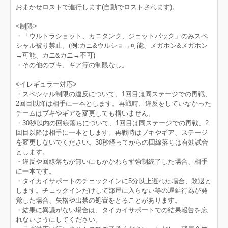
おまかせロストで進行します(自動でロストされます)。
<制限>
・「ウルトラショット、カニタンク、ジェットパック」のみスペ
シャル被り禁止。(例:カニ&ウルショ→可能、メガホン&メガホン
→可能、カニ&カニ→不可)
・その他のブキ、ギア等の制限なし。
<イレギュラー対応>
・スペシャル制限の違反について、1回目は同ステージでの再戦、
2回目以降は相手に一本とします。再戦時、違反をしていなかった
チームはブキやギアを変更しても構いません。
・30秒以内の回線落ちについて、1回目は同ステージでの再戦、2
回目以降は相手に一本とします。再戦時はブキやギア、ステージ
を変更しないでください。30秒経ってからの回線落ちは有効試合
とします。
・違反や回線落ちが無いにもかかわらず強制終了した場合、相手
に一本です。
・タイカイサポートのチェックインに5分以上遅れた場合、敗退と
します。チェックインだけして部屋に入らない等の遅延行為が発
覚した場合、失格や出禁の処置をとることがあります。
・結果に異議がない場合は、タイカイサポートでの結果報告を忘
れないようにしてください。