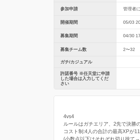
参加申請
管理者
開催期間
05/03 2
募集期間
04/30 1
募集チーム数
2〜32
ガチ/カジュアル
許諾番号 ※任天堂に申請
した場合は入力してくだ
さい
4vs4
ルールはガチエリア、2先で決勝の
コスト制:4人の合計の最高XPが11
(小数点以下はそれぞれ切り捨て→