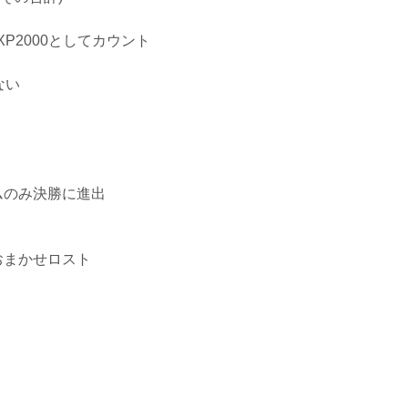
P2000としてカウント
ない
ムのみ決勝に進出
おまかせロスト