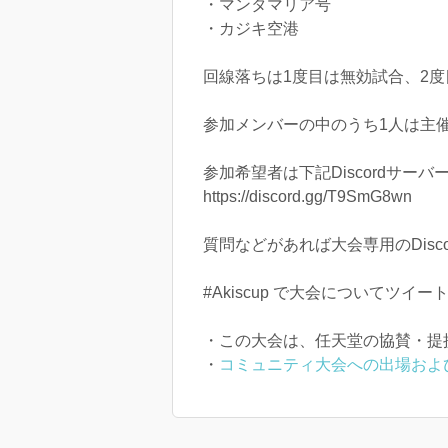
・マンタマリア号
・カジキ空港
回線落ちは1度目は無効試合、2度
参加メンバーの中のうち1人は主催
参加希望者は下記Discordサーバ
https://discord.gg/T9SmG8wn
質問などがあれば大会専用のDiscor
#Akiscup で大会について
・この大会は、任天堂の協賛・提
・
コミュニティ大会への出場およ