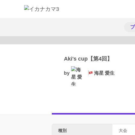
プ
Aki's cup【第4回】
by
海星 愛生
種別
大会