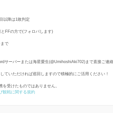
目以降は1敗判定
とFFの方で(フォロバします)
ーまで
dサーバーまたは海星愛生(@UmihoshiAki702)まで直接ご
ツイートしていただければ巡回しますので積極的にご活用ください！
携を受けたものではありません。
び観戦に関する規約