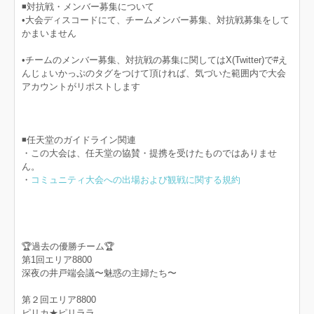
◾️対抗戦・メンバー募集について
•大会ディスコードにて、チームメンバー募集、対抗戦募集をして
かまいません
•チームのメンバー募集、対抗戦の募集に関してはX(Twitter)で#え
んじょいかっぷのタグをつけて頂ければ、気づいた範囲内で大会
アカウントがリポストします
◾️任天堂のガイドライン関連
・この大会は、任天堂の協賛・提携を受けたものではありませ
ん。
・
コミュニティ大会への出場および観戦に関する規約
🏆過去の優勝チーム🏆
第1回エリア8800
深夜の井戸端会議〜魅惑の主婦たち〜
第２回エリア8800
ピリカ★ピリララ