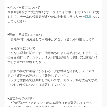
◾️メンバー変更について
大会1時間前まで受け付けます。タイカイサポートでメンバー変更
をして、チームの代表者が速やかに主催者にサマリーを
DM
しなお
してください
◾️遅刻、回線落ちについて
・開始時間10分経過しても相手が来ない場合は不戦勝とします
・回線落ちについて
いかなる理由に関わらず、回線落ちによる再戦はありません。そ
のまま続行してください。４人同時回線落ちに関しては運営が指
示しますので連絡ください。
・試合の勝敗に極端にかかわるラグは動画を撮影し、ディスコー
ドの「運営への連絡」にて報告してください
→ラグは主催者では判断しづらいです。カジュアルな大会ですの
で少しのラグについては許容してください
■運営からのお願い
・XPが高いサブアカウントがある場合は必ず報告してください。