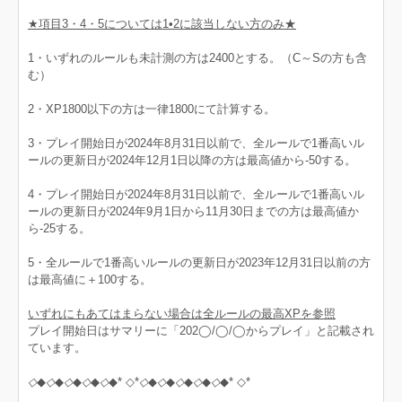
★項目3・4・5については1•2に該当しない方のみ★
1・いずれのルールも未計測の方は2400とする。（C～Sの方も含
む）
2・XP1800以下の方は一律1800にて計算する。
3・プレイ開始日が2024年8月31日以前で、全ルールで1番高いル
ールの更新日が2024年12月1日以降の方は最高値から-50する。
4・プレイ開始日が2024年8月31日以前で、全ルールで1番高いル
ールの更新日が2024年9月1日から11月30日までの方は最高値か
ら-25する。
5・全ルールで1番高いルールの更新日が2023年12月31日以前の方
は最高値に＋100する。
いずれにもあてはまらない場合は全ルールの最高XPを参照
プレイ開始日はサマリーに「202◯/◯/◯からプレイ」と記載され
ています。
◇
◆
◇
◆
◇
◆
◇
◆
◇
◆* ◇*
◇
◆
◇
◆
◇
◆
◇
◆
◇
◆* ◇*