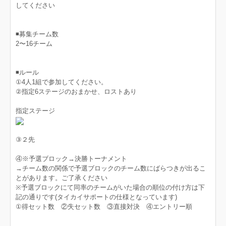
してください
◾️募集チーム数
2〜16チーム
◾️ルール
①4人1組で参加してください。
②指定6ステージのおまかせ、ロストあり
指定ステージ
③２先
④※予選ブロック→決勝トーナメント
→チーム数の関係で予選ブロックのチーム数にばらつきが出るこ
とがあります。ご了承ください
※予選ブロックにて同率のチームがいた場合の順位の付け方は下
記の通りです(タイカイサポートの仕様となっています)
①得セット数 ②失セット数 ③直接対決 ④エントリー順