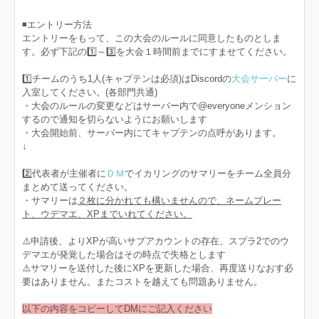
◾️エントリー方法
エントリーをもって、この大会のルールに同意したものとしま
す。必ず下記の1️⃣～3️⃣を大会１時間前までにすませてください。
1️⃣チームのうち1人(キャプテンは必須)はDiscordの
大会サーバー
に
入室してください。(各部門共通)
・大会のルールの変更などはサーバー内で@everyoneメンション
するので通知を切らないようにお願いします
・大会開始前、サーバー内にてキャプテンの点呼があります。
↓
2️⃣代表者が主催者に
ＤＭ
でイカリングのサマリーをチーム全員分
まとめて送ってください。
・サマリーは
２枚に分かれても構いませんので、ネームプレー
ト、ウデマエ、XPまでいれてください。
⚠️申請後、よりXPが高いサブアカウントの存在、スプラ2でのウ
デマエが発覚した場合はその時点で失格とします
⚠️サマリーを送付した後にXPを更新した場合、再度送りなおす必
要はありません。またコストを越えても問題ありません。
以下の内容をコピーしてDMにご記入ください