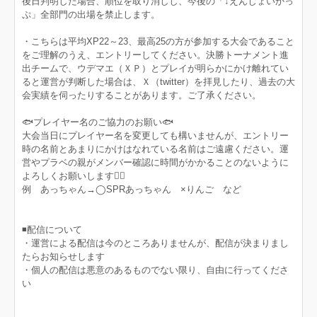
後日判明した場合、順位を取り消しし、今後の「↓えんじょいかっ
ぷ」全部門の出場を禁止します。
・こちらは平均XP22～23、最高25の方が参加する大会であること
をご理解のうえ、エントリーしてください。決勝トーナメント進
出チームで、ウデマエ（ＸＰ）とプレイが明らかにかけ離れてい
ると運営が判断した場合は、Ｘ（twitter）を拝見したり、過去の大
会実績を伺ったりすることがあります。ご了承ください。
🐟プレイヤー名のご協力のお願い🐟
大会当日にプレイヤー名を変更しても構いませんが、エントリー
時の名前とあまりにかけはなれている名前はご遠慮ください。運
営やプラベの親がメンバー確認に時間がかかることのないように
よろしくお願いします🙇‍♀️
例 あっちゃん→◯SPRあっちゃん ×りんご など
◾️配信について
・運営による配信は今のところありませんが、配信が決まりまし
たらお知らせします
・個人の配信は悪意のあるものでない限り、自由に行ってくださ
い