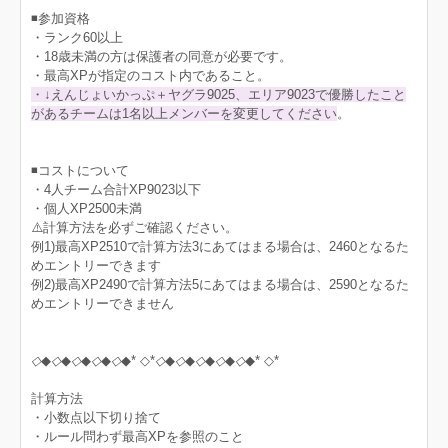
◾️参加資格
・ランク60以上
・18歳未満の方は保護者の同意が必要です。
・最高XPが指定のコスト内であること。
・↓えんじょいかっぷ＋ヤグラ9025、エリア9023で優勝したこと
があるチームは1名以上メンバーを変更してください
。
◾️コストについて
・4人チーム合計XP9023以下
・個人XP2500未満
⚠️計算方法を必ずご確認ください。
例1)最高XP2510で計算方法3にあてはまる場合は、2460となるた
めエントリーできます
例2)最高XP2490で計算方法5にあてはまる場合は、2590となるた
めエントリーできません
◇
◆
◇
◆
◇
◆
◇
◆
◇
◆* ◇*
◇
◆
◇
◆
◇
◆
◇
◆
◇
◆* ◇*
計算方法
・小数点以下切り捨て
・ルール問わず最高XPを参照のこと