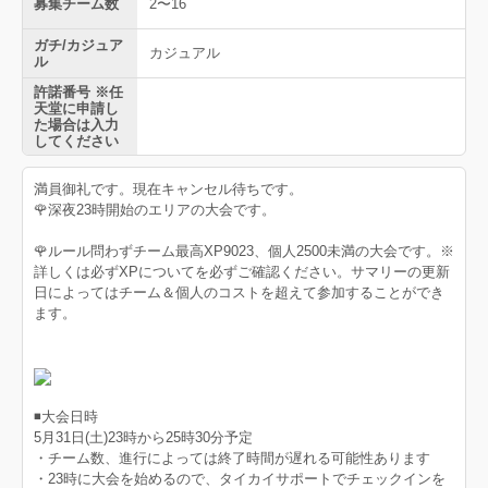
募集チーム数
2〜16
ガチ/カジュア
カジュアル
ル
許諾番号 ※任
天堂に申請し
た場合は入力
してください
満員御礼です。現在キャンセル待ちです。
🌹深夜23時開始のエリアの大会です。
🌹ルール問わずチーム最高XP9023、個人2500未満の大会です。※
詳しくは必ずXPについてを必ずご確認ください。サマリーの更新
日によってはチーム＆個人のコストを超えて参加することができ
ます。
◾️大会日時
5月31日(土)23時から25時30分予定
・チーム数、進行によっては終了時間が遅れる可能性あります
・23時に大会を始めるので、タイカイサポートでチェックインを