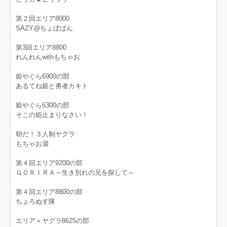
第２回エリア8000
SAZY@ちょぼぱん
第3回エリア8800
れんれんwithもちゃお
姫やぐら6900の部
あるてね姫と勇者カキト
姫やぐら6300の部
そこの姫止まりなさい！
朝だ！３人制ヤグラ
もちゃお湯
第４回エリア9200の部
ＧＯＲＩＲＡ～生き別れの兄を探して～
第４回エリア8800の部
ちょろぬす隊
エリア＋ヤグラ8625の部