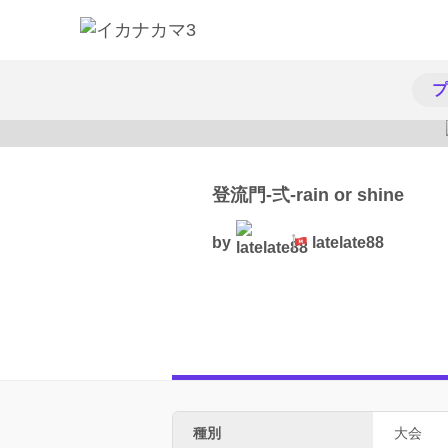
プ
登流門-弍-rain or shine
by
latelate88
種別
大会