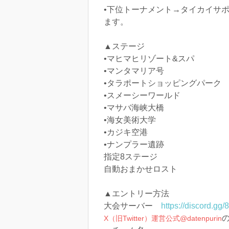
•下位トーナメント→タイカイサ
ます。
▲ステージ
•マヒマヒリゾート&スパ
•マンタマリア号
•タラポートショッピングパーク
•スメーシーワールド
•マサバ海峡大橋
•海女美術大学
•カジキ空港
•ナンプラー遺跡
指定8ステージ
自動おまかせロスト
▲エントリー方法
大会サーバー
https://discord.g
X（旧Twitter）運営公式@datenpurin