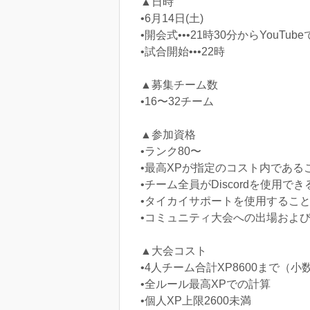
▲日時
•6月14日(土)
•開会式•••21時30分からYouTu
•試合開始•••22時
▲募集チーム数
•16〜32チーム
▲参加資格
•ランク80〜
•最高XPが指定のコスト内である
•チーム全員がDiscordを使用で
•タイカイサポートを使用するこ
•コミュニティ大会への出場およ
▲大会コスト
•4人チーム合計XP8600まで（小
•全ルール最高XPでの計算
•個人XP上限2600未満