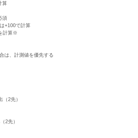
計算
必須
は+100で計算
を計算※
場合は、計測値を優先する
出（2先）
（2先）