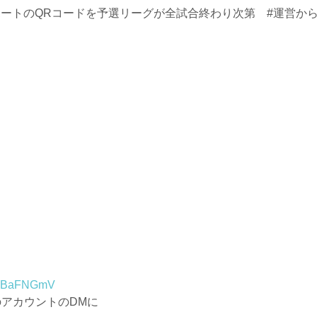
ポートのQRコードを予選リーグが全試合終わり次第 #運営か
g/8BaFNGmV
のアカウントのDMに