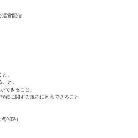
beで運営配信
こと。
きること。
とができること。
び観戦に関する規約に同意できること
数点省略）