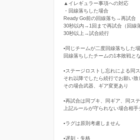
▲イレギュラー事項への対応
・回線落ちした場合
Ready Go前の回線落ち→再試合
30秒以内→1回まで再試合（回
30秒以上→試合続行
•同じチームが二度回線落ちした
回線落ちしたチームの1本敗戦と
•ステージロストし忘れによる同ス
それ以降でしたら続行でお願い致
その場合武器、ギア変更あり
•再試合は同ブキ、同ギア、同ス
上記ルールが守られない場合相手
•ラグは原則考慮しません
•遅刻・失格