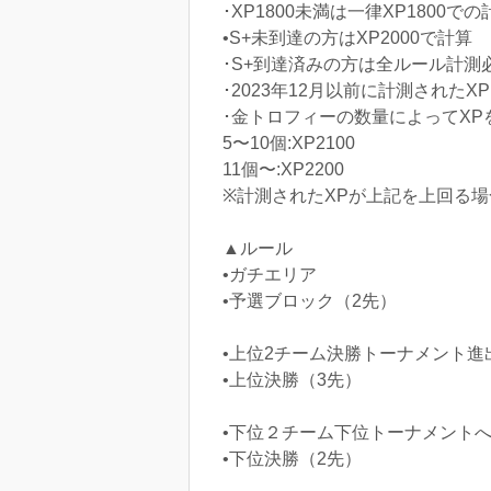
･XP1800未満は一律XP1800での
•S+未到達の方はXP2000で計算
･S+到達済みの方は全ルール計測
･2023年12月以前に計測されたXP
･金トロフィーの数量によってXP
5〜10個:XP2100
11個〜:XP2200
※計測されたXPが上記を上回る
▲ルール
•ガチエリア
•予選ブロック（2先）
•上位2チーム決勝トーナメント進
•上位決勝（3先）
•下位２チーム下位トーナメントへ
•下位決勝（2先）