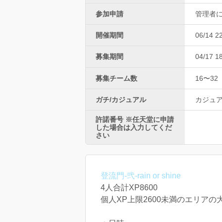
参加申請
管理者
開催期間
06/14 2
募集期間
04/17 1
募集チーム数
16〜32
ガチ/カジュアル
カジュ
許諾番号 ※任天堂に申請
した場合は入力してくだ
さい
登流門-弐-rain or shine
4人合計XP8600
個人XP上限2600未満のエリアの