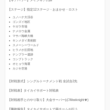
【ギアパワー】メインギアのみ
【ステージ】指定12ステージ・おまかせ・ロスト
ユノハナ大渓谷
ゴンズイ地区
ヤガラ市場
ナメロウ金属
マサバ海峡大橋
キンメダイ美術館
スメーシーワールド
ヒラメが丘団地
ナンプラー遺跡
コンブトラック
オヒョウ海運
カジキ空港
【対戦形式】シングルトーナメント戦 全試合2先
【対戦表】タイカイサポート対戦表
【対戦相手とのやり取り】大会サーバー(🦏Weeknight🍄)
【勝敗報告】タイカイサポートで両チームが行う