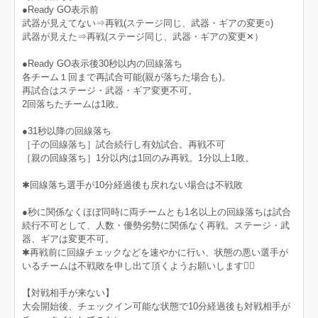
●Ready GO表示前
武器が見えてない⇒再戦(ステージ同じ、武器・ギアの変更○)
武器が見えた⇒再戦(ステージ同じ、武器・ギアの変更✕）
●Ready GO表示後30秒以内の回線落ち
各チーム１回まで再試合可能(親が落ちた場合も)。
再試合はステージ・武器・ギア変更不可。
2回落ちたチームは1敗。
●31秒以降の回線落ち
［子の回線落ち］試合続行し有効試合。再戦不可
［親の回線落ち］1分以内は1回のみ再戦。1分以上1敗。
✱回線落ち選手が10分経過後も戻れない場合は不戦敗
●秒に関係なくほぼ同時に両チームとも1名以上の回線落ちは試合
続行不可として、人数・優勢劣勢に関係なく再戦。ステージ・武
器、ギアは変更不可。
✱再戦前に回線チェックなどを速やかに行い、状態の悪い選手が
いるチームは不戦敗を申し出て頂くようお願いします🙇‍♀
【対戦相手が来ない】
大会開始後、チェックイン可能な状態で10分経過後も対戦相手が