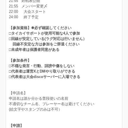
21:55 対戦表公開
21:55 メンバー変更〆
22:00 大会スタート
24:00 終了予定
【参加資格】✱必ず確認してください
□タイカイサポートが使用可能な4人で参加
□回線が安定している(ラグ対応は行いません）
回線不安定な方は参加をご辞退ください
□未成年者は保護者同意がある
【参加条件】
□不穏な発言・行動、誹謗中傷をしない
□代表者は運営XとDMやり取りができる
□代表者は大会discoサーバーに入場できる
【申請名】
申請名は誰か分かる普段使いの名前
不適切なチーム名、プレーヤー名は避けてください
(絵文字やスタンプのみは不可）
【申請】