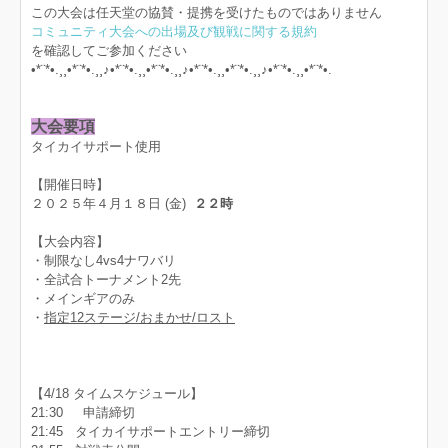
この大会は任天堂の協賛・提携を受けたものではありません
コミュニティ大会への出場及び観戦に関する規約
を確認してご参加ください
•*¨*•.¸¸•*¨*•.¸¸♪•*¨*•.¸¸•*¨*•.¸¸♪•*¨*•.¸¸•*¨*•.¸¸♪•*¨*•.¸¸•*¨*•.
大会要項
タイカイサポート使用
【開催日時】
２０２５年４月１８日 (金)
２２時
【大会内容】
・制限なし4vs4ナワバリ
・全試合トーナメント2先
・メインギアのみ
・
指定12ステージ/おまかせ/ロスト
【4/18 タイムスケジュール】
21:30 申請締切
21:45 タイカイサポートエントリー締切