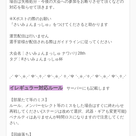
場合は失格処分・今後の大会への参加をお断りさせて頂くなどの
対応を取らせて頂きます。
④Xポストの際のお願い
『さいみょんまっしゅ』をつけてくださると助かります
運営配信は行いません
選手皆様が配信される際はガイドラインに従ってください
大会名︙さいみょんまっしゅ ナワバリ28th
タグ︙#さいみょんまっしゅ杯
⋰ 🌹⋱✮⋰ 🌹⋱♱⋰ 🌹⋱✮⋰ ♱⋰🌹 ⋱✮⋰♱⋰ 🌹⋱✮⋰ 🌹⋱♱⋰
イレギュラー対応ルール
サーバーにも記載します
【部屋たて等のミス】
ルール、メンバーセレクト等のミスをした場合はすぐに終わらせ
再戦してください(ステージは改めて選択、武器・ギアも変更可能)
ペナルティはありませんが時間ロスになりますので注意してくだ
さい。
【回線落ち】