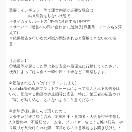
重要︙イレギュラー等で運営判断が必要な場合は
結果報告をしない状態で
⇒タイカイサポートの｢主催に連絡する｣を押す
⇒サーバー #運営への問い合わせ に連絡(対戦番号・チーム名を添
えて)
※結果報告を行い次の対戦が開始されると変更できないので注
意！
【お願い】
①地震等が起こった際は各自安全を最優先に行動してください。
状況によっては大会の一時中断・中止などご連絡します。
②配信される方へ(ガイドラインにより)
YouTube等の配信プラットフォームによって挿入される広告を除
いて、配信する動画や静止画等に広告（特に、第三者の広告やロ
ゴ等）が写り込むことのないようご注意ください
③参加皆様に楽しんで頂くために
大会中及び終了後も含め、対戦相手・参加者・大会を誹謗中傷し
たX投稿や、不適切なチーム名、プレイヤー名による煽り行為、や
り取りが見受けられた際、運営からの注意喚起もお聞き頂けない