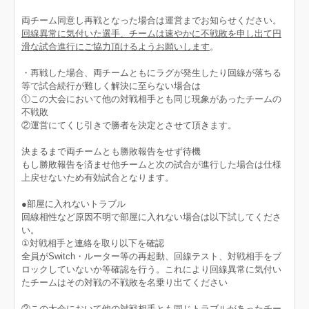
両チーム同意し再戦となった場合は運営までお知らせください。
回線異常に気付いた選手、チームは速やかに不戦敗を申し出て円
滑な試合進行にご協力頂けるようお願いします
。
・再戦した場合、両チームともにラグが発生したり回線が落ちる
等で試合続行が難しく解決に至らない場合は
①この大会において他の対戦相手とも同じ現象があったチームの
不戦敗
②運営にてくじ引きで勝者を決定とさせて頂きます。
決まるまで両チームとも勝敗報告をせず待機
もし勝敗報告を済ませ他チームと次の試合が進行した場合は仕様
上戻せないため有効試合となります。
●部屋に入れないトラブル
回線相性など原因不明で部屋に入れない場合は以下試してくださ
い。
①対戦相手と連絡を取り以下を確認
全員がSwitch・ルーター等の再起動、回線テスト、対戦相手をブ
ロックしていないか等確認を行う。これにより回線異常に気付い
たチームはその対戦の不戦敗を名乗り出てください
②この大会において他の対戦相手とも同じトラブルがあったチー