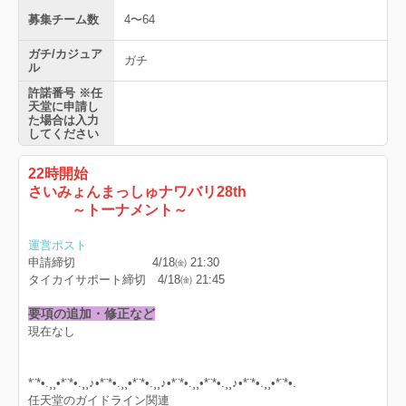
募集チーム数
4〜64
ガチ/カジュア
ガチ
ル
許諾番号 ※任
天堂に申請し
た場合は入力
してください
22時開始
さいみょんまっしゅナワバリ28th
～トーナメント～
運営ポスト
申請締切 4/18㈮ 21:30
タイカイサポート締切 4/18㈮ 21:45
要項の追加・修正など
現在なし
*¨*•.¸¸•*¨*•.¸¸♪•*¨*•.¸¸•*¨*•.¸¸♪•*¨*•.¸¸•*¨*•.¸¸♪•*¨*•.¸¸•*¨*•.
任天堂のガイドライン関連