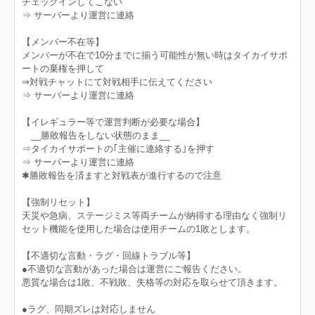
チェックインしてこない
⇒ サーバーより運営に連絡
【メンバー不在等】
メンバーが不在で10分までに揃う可能性が無い時はタイカイサポ
ートの棄権を押して
⇒対戦チャットにて対戦相手に伝えてください
⇒ サーバーより運営に連絡
【イレギュラー等で運営判断が必要な場合】
__勝敗報告をしない状態のまま__
⇒タイカイサポートの｢主催に連絡する｣を押す
⇒ サーバーより運営に連絡
✱勝敗報告を済ますと対戦表が進行するので注意
【強制リセット】
天災や急病、ステージミス等両チームが納得する理由なく強制リ
セット機能を使用した場合は使用チームの1敗とします。
【不適切な言動・ラグ・回線トラブル等】
●不適切な言動があった場合は運営にご報告ください。
悪質な場合は1敗、不戦敗、失格等の対応を取らせて頂きます。
●ラグ、同期ズレは対応しません