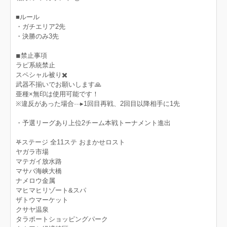
■ルール
・ガチエリア2先
・決勝のみ3先
◾︎禁止事項
ラピ系統禁止
スペシャル被り✖️
武器不揃いでお願いします🙏
亜種×無印は使用可能です！
※違反があった場合···▸ 1回目再戦、2回目以降相手に1先
・予選リーグあり上位2チーム本戦トーナメント進出
‎𖤐ステージ 全11ステ おまかせロスト
ヤガラ市場
マテガイ放水路
マサバ海峡大橋
ナメロウ金属
マヒマヒリゾート&スパ
ザトウマーケット
クサヤ温泉
タラポートショッピングパーク