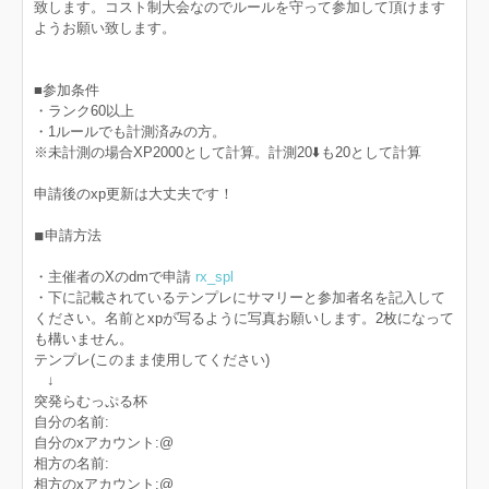
致します。コスト制大会なのでルールを守って参加して頂けます
ようお願い致します。
■参加条件
・ランク60以上
・1ルールでも計測済みの方。
※未計測の場合XP2000として計算。計測20⬇️も20として計算
申請後のxp更新は大丈夫です！
◾︎申請方法
・主催者のXのdmで申請
rx_spl
・下に記載されているテンプレにサマリーと参加者名を記入して
ください。名前とxpが写るように写真お願いします。2枚になって
も構いません。
テンプレ(このまま使用してください)
↓
突発らむっぷる杯
自分の名前:
自分のxアカウント:@
相方の名前:
相方のxアカウント:@