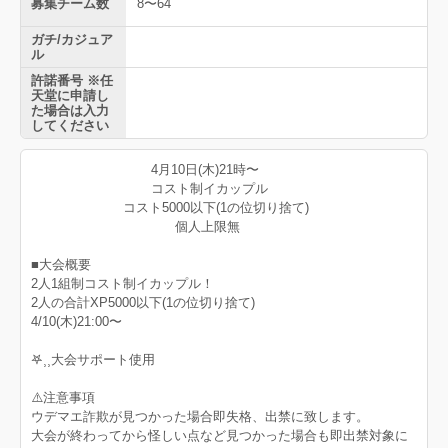
募集チーム数
8〜64
ガチ/カジュア
ル
許諾番号 ※任
天堂に申請し
た場合は入力
してください
4月10日(木)21時〜
コスト制イカップル
コスト5000以下(1の位切り捨て)
個人上限無
■大会概要
2人1組制コスト制イカップル！
2人の合計XP5000以下(1の位切り捨て)
4/10(木)21:00〜
‎𖤐⸒⸒大会サポート使用
⚠️注意事項
ウデマエ詐欺が見つかった場合即失格、出禁に致します。
大会が終わってから怪しい点など見つかった場合も即出禁対象に