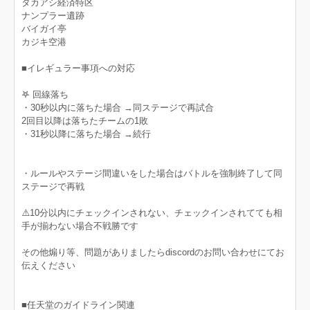
タカアシ経済特区
ナンプラー遺跡
バイガイ亭
カジキ空港
■イレギュラー事項への対応
𖤐 回線落ち
・30秒以内に落ちた場合 →同ステージで再試合
2回目以降は落ちたチームの1敗
・31秒以降に落ちた場合 →続行
・ルールやステージ間違いをした場合はバトルを強制終了して同
ステージで再戦
⚠️10分以内にチェックインされない、チェックインされてても相
手が揃わない場合不戦勝です
その他煽り等、問題がありましたらdiscordのお問い合わせにてお
伝えください
■任天堂のガイドライン関連