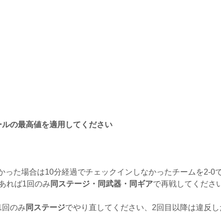
ールの最高値を適用してください
った場合は10分経過でチェックインしなかったチームを2-0で
あれば1回のみ
同ステージ・同武器・同ギア
で再戦してくださ
1回のみ
同ステージ
でやり直してください、2回目以降は違反し