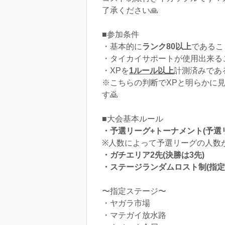
了承ください🙏
■参加条件
・基本的に
ランク80以上
であるこ
・タイカイサポートが使用出来る
・XPを
1ルール以上
計測済みであ
※こちらの判断でXPと明らかに
す🙇‍
■大会基本ルール
・予選リーグ+トーナメント(予選
※人数によって予選リーグの人数
・ガチエリア2先(決勝は3先)
・ステージランダムロスト制(指定
〜指定ステージ〜
・ヤガラ市場
・マテガイ放水路