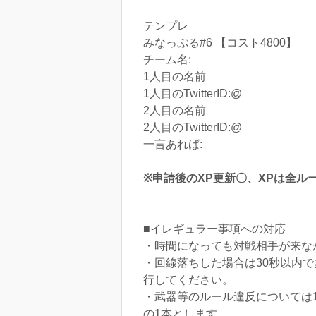
テンプレ
みなっぷる#6 【コスト4800】
チーム名:
1人目の名前
1人目のTwitterID:@
2人目の名前
2人目のTwitterID:@
一言あれば:
※申請後のXP更新〇、XPは全ル
■イレギュラー事項への対応
・時間になっても対戦相手が来なか
・回線落ちした場合は30秒以内で
行してください。
・武器等のルール違反については
の1本とします。