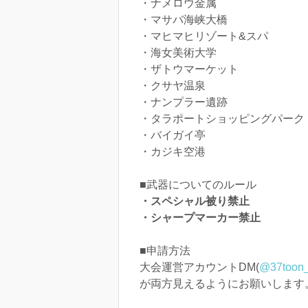
・ナメロウ金属
・マサバ海峡大橋
・マヒマヒリゾート&スパ
・海女美術大学
・ザトウマーケット
・クサヤ温泉
・ナンプラー遺跡
・タラポートショッピングパーク
・バイガイ亭
・カジキ空港
■武器についてのルール
・スペシャル被り禁止
・シャープマーカー禁止
■申請方法
大会運営アカウントDM(
@37toon
が両方見えるようにお願いします