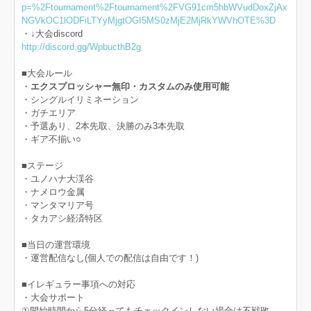
p=%2Ftournament%2Ftournament%2FVG91cm5hbWVudDoxZjAx
NGVkOC1lODFiLTYyMjgtOGI5MS0zMjE2MjRkYWVhOTE%3D
・↓大会discord
http://discord.gg/WpbucthB2g
■大会ルール
・
エクスプロッシャー無印・カスタムのみ使用可能
・シングルイリミネーション
・ガチエリア
・予選あり、2本先取、決勝のみ3本先取
・ギア不揃い○
■ステージ
・ユノハナ大渓谷
・ナメロウ金属
・マンタマリア号
・タカアシ経済特区
■当日の運営環境
・運営配信なし(個人での配信は自由です！)
■イレギュラー事項への対応
・大会サポート
①開始時間から5分経ってもチェックインしない場合は不戦敗