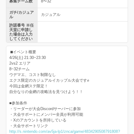
募集チーム数
8〜32
ガチ/カジュア
カジュアル
ル
許諾番号 ※任
天堂に申請し
た場合は入力
してください
⬛︎イベント概要
4/26(土) 21:30~23:30
2vs2 エリア
8~32チーム
ウデマエ、コスト制限なし
エクス限定のカジュアルイカップル大会です✊
今回は金網ステ限定！
自分なりの金網の攻略法を見つけよう！！
■参加条件
・リーダーが大会Discordサーバーに参加
・大会サポートにメンバー全員が利用可能
・Xのアカウントを所持している
・大会サポートリンク
http://s.nintendo.com/av5ja-lp1/znca/game/4834290508791808?