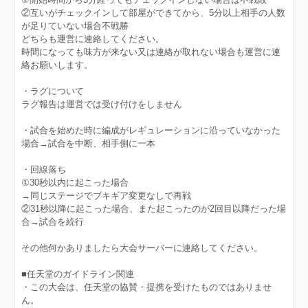
②互いがチェックインして部屋ができてから、5分以上相手の人数
が足りていない場合不戦勝
どちらも運営に連絡してください。
時間になっても味方が来ない又は連絡が取れない場合も運営に連
絡お願いします。
・ラグについて
ラグ報告は運営では受け付けをしません
・試合を始めた時に編成がレギュレーションに沿っていなかった
場合→試合を中断、相手側に一本
・回線落ち
①30秒以内に起こった場合
→同じステージでブキギア変更なしで再戦
②31秒以降に起こった場合、また起こったのが2回目以降だった場
合→試合を続行
その他何かありましたら大会サーバーに連絡してください。
■任天堂のガイドライン関連
・この大会は、任天堂の協賛・提携を受けたものではありませ
ん。