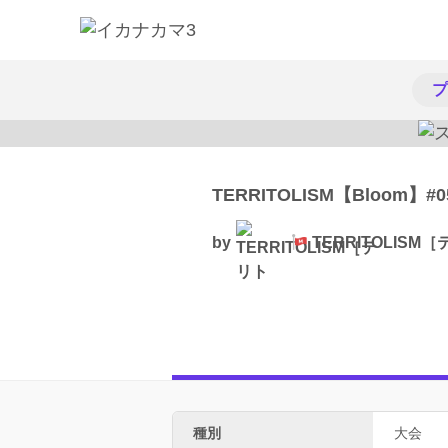
プ
TERRITOLISM【Bloom】#0
by
TERRITOLIS
種別
大会