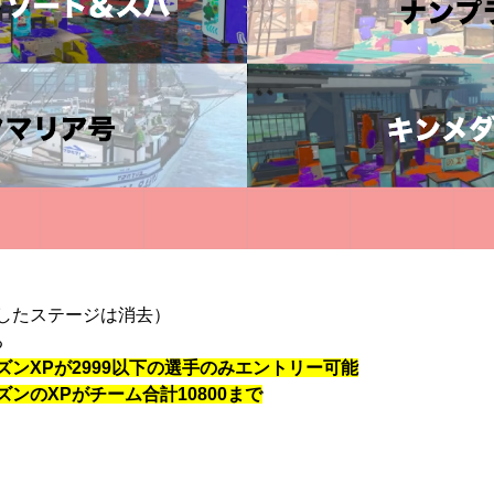
したステージは消去）
する
春シーズンXPが2999以下の選手のみエントリー可能
シーズンのXPがチーム合計10800まで