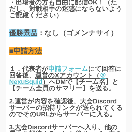
・
出場者の方も自由に配信OK！（た
だし、対戦相手の迷惑にならないよう
ご配慮ください）
優勝景品
：なし（ゴメンナサイ）
■申請方法
１．代表者が
申請フォーム
にて回答に
回答後、
運営のXアカウント（
＠
NexuSquid
）
へDMで【チーム名】と
【チーム全員のサマリー】を送る。
2.運営が内容を確認後、大会Discord
サーバーの招待リンクが送られてくる
のでそのURLからサーバーに入る。
3.大会Discordサーバーへ入り、他の