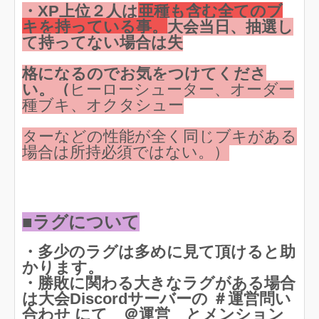
・
XP上位２人は
亜種も含む全てのブ
キを持っている事。
大会当日、抽選し
て持ってない場合は失
格になるのでお気をつけてくださ
い。（
ヒーローシューター、オーダー
種ブキ、オクタシュー
ターなどの性能が全く同じブキがある
場合は所持必須ではない。）
■ラグについて
・多少のラグは多めに見て頂けると助
かります。
・勝敗に関わる大きなラグがある場合
は大会Discordサーバーの ＃運営問い
合わせ にて ＠運営 とメンション