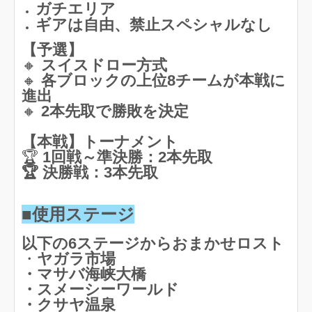
ガチエリア
ギアは自由、禁止スペシャルなし
【予選】
🔸
スイスドロー方式
🔸
各ブロックの上位8チームが本戦に
進出
🔸
2本先取で勝敗を決定
【本戦】トーナメント
🏆
1回戦～準決勝：2本先取
🏆 決勝戦：3本先取
■使用ステージ
以下の6ステージからおまかせロスト
・
ヤガラ市場
・マサバ海峡大橋
・スメーシーワールド
・クサヤ温泉