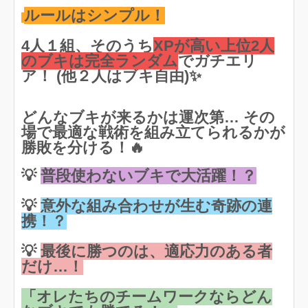
ルールはシンプル！
4人１組、そのうち
XPが高い上位2人
のブキは完全ランダム
でガチエリ
ア！ (他２人はブキ自由)✨
どんなブキが来るかは運次第… その
場で最適な戦術を組み立てられるかが
勝敗を分ける！🔥
💡
普段使わないブキで大活躍！？
💡
意外な組み合わせが生む奇跡の連
携！？
💡
最後に勝つのは、適応力のある者
だけ…！
「オレたちのチームワークならどん