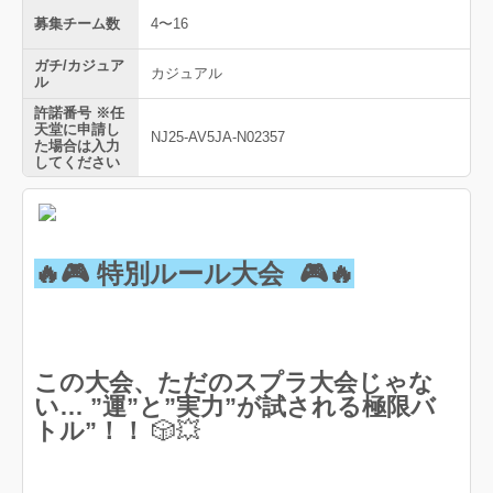
募集チーム数
4〜16
ガチ/カジュア
カジュアル
ル
許諾番号 ※任
天堂に申請し
NJ25-AV5JA-N02357
た場合は入力
してください
🔥🎮 特別ルール大会 🎮🔥
この大会、ただのスプラ大会じゃな
い…
”運”と”実力”が試される極限バ
トル”！！
🎲💥