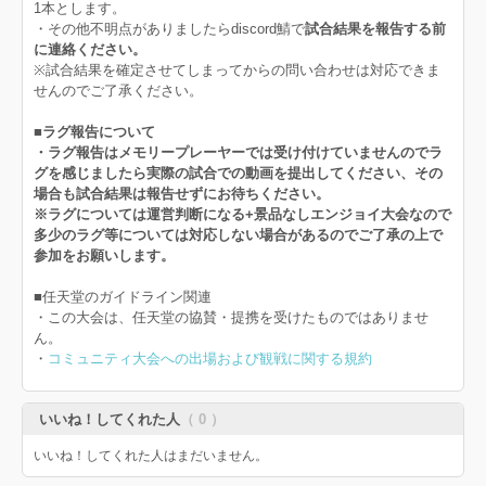
1本とします。
・その他不明点がありましたらdiscord鯖で
試合結果を報告する前
に連絡ください。
※試合結果を確定させてしまってからの問い合わせは対応できま
せんのでご了承ください。
■ラグ報告について
・ラグ報告はメモリープレーヤーでは受け付けていませんのでラ
グを感じましたら実際の試合での動画を提出してください、その
場合も試合結果は報告せずにお待ちください。
※ラグについては運営判断になる+景品なしエンジョイ大会なので
多少のラグ等については対応しない場合があるのでご了承の上で
参加をお願いします。
■任天堂のガイドライン関連
・この大会は、任天堂の協賛・提携を受けたものではありませ
ん。
・
コミュニティ大会への出場および観戦に関する規約
いいね！してくれた人
（ 0 ）
いいね！してくれた人はまだいません。