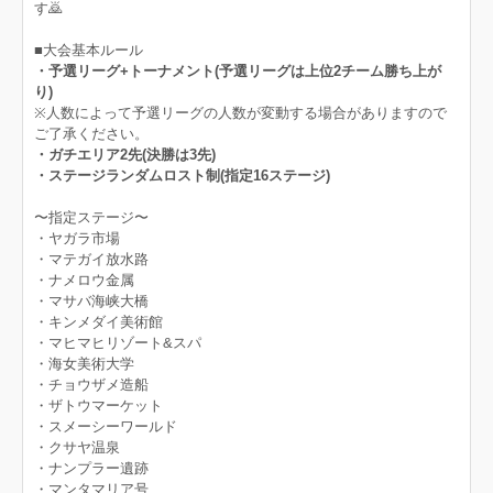
す🙇‍
■大会基本ルール
・予選リーグ+トーナメント(予選リーグは上位2チーム勝ち上が
り)
※人数によって予選リーグの人数が変動する場合がありますので
ご了承ください。
・ガチエリア2先(決勝は3先)
・ステージランダムロスト制(指定16ステージ)
〜指定ステージ〜
・ヤガラ市場
・マテガイ放水路
・ナメロウ金属
・マサバ海峡大橋
・キンメダイ美術館
・マヒマヒリゾート&スパ
・海女美術大学
・チョウザメ造船
・ザトウマーケット
・スメーシーワールド
・クサヤ温泉
・ナンプラー遺跡
・マンタマリア号