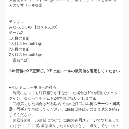
人のサマリーを提出
テンプレ
みなっぷる#3 【コスト5100】
チーム名:
1人目の名前
1人目のTwitterID:@
2人目の名前
2人目のTwitterID:@
一言あれば:
※申請後のXP更新〇、XPは全ルールの最高値を適用してください
■イレギュラー事項への対応
・時間になっても対戦相手が来なかった場合は10分経過でチェッ
クインしなかったチームを2-0で敗北扱いとします🙏
・回線落ちした場合は30秒以内であれば1回のみ
同ステージ・同武
器・同ギア
で再戦してください。2回目以降はそのまま試合を続行
してください。
・武器等のルール違反については1回のみ
同ステージ
でやり直して
ください、2回目以降は違反した方の負けとし、違反してない方の