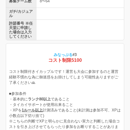
募集チーム数
8〜64
ガチ/カジュア
ル
許諾番号 ※任
天堂に申請し
た場合は入力
してください
みなっぷる
#3
コスト制限5100
コスト制限付きイカップルです！運営も大会に参加するのと運営
経験不慣れな為に御迷惑をお掛けしてしまう可能性ありますがご
了承ください🙏
■参加条件
・基本的に
ランク80以上
であること
・タイカイサポートが使用出来ること
・XPを
1ルール以上
計測済みであること(未計測は参加不可、XPは
小数点以下切り捨て)
※こちらの判断でXPと明らかに見合わない実力と判断した場合コ
ストを引き上げさせてもらったり参加をお断りすることがありま