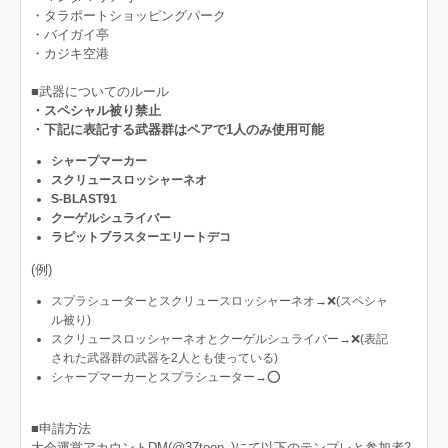
・タラポートショッピングパーク
・バイガイ亭
・カジキ空港
■武器についてのルール
・スペシャル被り禁止
・下記に表記する武器群はペアで1人のみ使用可能
シャープマーカー
スクリュースロッシャーネオ
S-BLAST91
クーゲルシュライバー
ラピットブラスターエリートデコ
(例)
スプラシューターとスクリュースロッシャーネオ→❌(スペシャ
ル被り)
スクリュースロッシャーネオとクーゲルシュライバー→❌(表記
された武器群の武器を2人とも使っている)
シャープマーカーとスプラシューター→⭕️
■申請方法
大会運営アカウントDM(@37toon_)にて以下のテンプレと参加者2