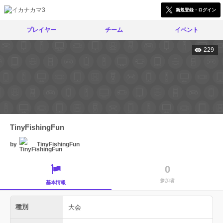
新規登録・ログイン
プレイヤー
チーム
イベント
229
TinyFishingFun
by
TinyFishingFun
0
参加者
基本情報
種別
大会