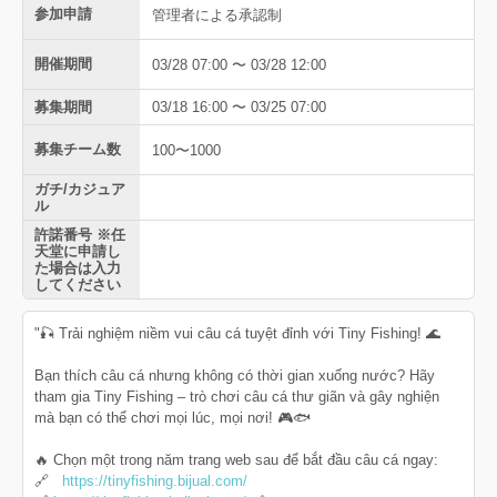
参加申請
管理者による承認制
開催期間
03/28 07:00 〜 03/28 12:00
募集期間
03/18 16:00 〜 03/25 07:00
募集チーム数
100〜1000
ガチ/カジュア
ル
許諾番号 ※任
天堂に申請し
た場合は入力
してください
"🎣 Trải nghiệm niềm vui câu cá tuyệt đỉnh với Tiny Fishing! 🌊
Bạn thích câu cá nhưng không có thời gian xuống nước? Hãy
tham gia Tiny Fishing – trò chơi câu cá thư giãn và gây nghiện
mà bạn có thể chơi mọi lúc, mọi nơi! 🎮🐟
🔥 Chọn một trong năm trang web sau để bắt đầu câu cá ngay:
🔗
https://tinyfishing.bijual.com/