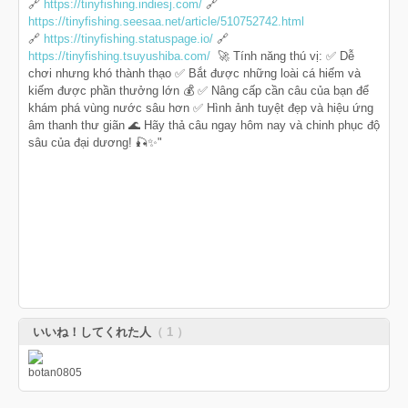
🔗
https://tinyfishing.indiesj.com/
🔗
https://tinyfishing.seesaa.net/article/510752742.html
🔗
https://tinyfishing.statuspage.io/
🔗
https://tinyfishing.tsuyushiba.com/
🚀 Tính năng thú vị:
✅ Dễ
chơi nhưng khó thành thạo
✅ Bắt được những loài cá hiếm và
kiếm được phần thưởng lớn 💰
✅ Nâng cấp cần câu của bạn để
khám phá vùng nước sâu hơn
✅ Hình ảnh tuyệt đẹp và hiệu ứng
âm thanh thư giãn 🌊
Hãy thả câu ngay hôm nay và chinh phục độ
sâu của đại dương! 🎣✨"
いいね！してくれた人
（ 1 ）