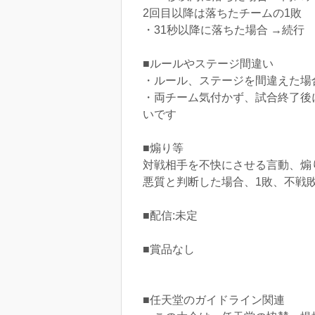
2回目以降は落ちたチームの1敗
・31秒以降に落ちた場合 →続行
■ルールやステージ間違い
・ルール、ステージを間違えた場
・両チーム気付かず、試合終了後
いです
■煽り等
対戦相手を不快にさせる言動、煽
悪質と判断した場合、1敗、不戦
■配信:未定
■賞品なし
■任天堂のガイドライン関連