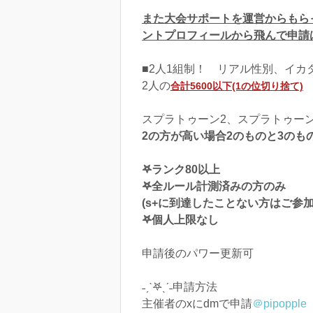
また大会サポートを運営からもら
ントプロフィールから飛んで申請
■2人1組制！ リアル性別、イカ
2人の
合計5600以下(1の位切り捨て)
スプラトゥーン2、スプラトゥーン
2の方が高い場合2のものと3のも
𖤐ランク80以上
𖤐全ルール計測済みの方のみ
(s+に到達したことない方はご参
𖤐個人上限なし
申請後のパワー更新可
˗ˏˋ𖤐ˎˊ˗申請方法
主催者のxにdmで申請
＠pipopple