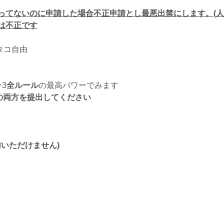
ってないのに申請した場合不正申請とし最悪出禁にします。(
は不正です
タコ自由
3
全ルール
の最高パワーでみます
の両方を提出してください
加いただけません)