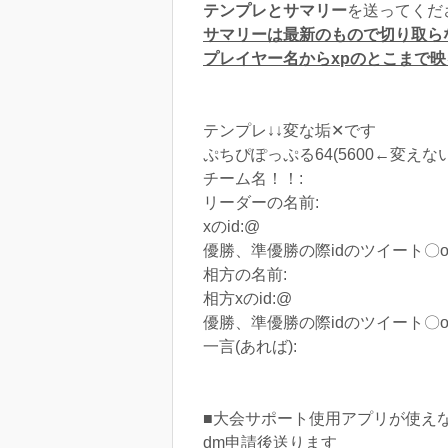
テンプレとサマリー
を送ってくだ
サマリーは最新のもので切り取ら
プレイヤー名からxpのとこまで
テンプレ↓↓変な垢‪✕‬です
ぷちぴぽっぷる64(5600←変え
チーム名！！:
リーダーの名前:
xのid:@
優勝、準優勝の際idのツイート〇‪or✕
相方の名前:
相方xのid:@
優勝、準優勝の際idのツイート〇‪or✕
一言(あれば):
■大会サポート使用アプリが使え
dm申請後送ります