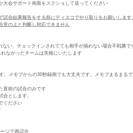
か大会サポート画面をスクショして送ってください
で試合結果報告をする前にディスコでやり取りをお願いします
合意の上と判断し対応できません
クインされない、チェックインされてても相手が揃わない場合不戦勝で
られなかったチームは失格にいたします
ます。メモプからの30秒録画でも大丈夫です。メモプまるまる
た直前の試合のみです
試合とします。
でください
す
テージで再試合