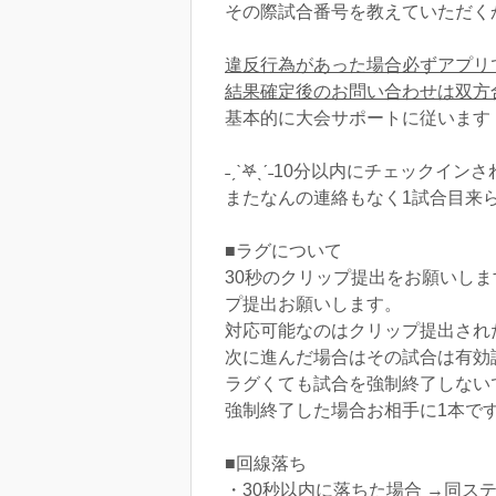
その際試合番号を教えていただく
違反行為があった場合必ずアプリ
結果確定後のお問い合わせは双方
基本的に大会サポートに従います
˗ˏˋ𖤐ˎˊ˗10分以内にチェッ
またなんの連絡もなく1試合目来
■ラグについて
30秒のクリップ提出をお願いし
プ提出お願いします。
対応可能なのはクリップ提出され
次に進んだ場合はその試合は有効
ラグくても試合を強制終了しない
強制終了した場合お相手に1本で
■回線落ち
・30秒以内に落ちた場合 →同ス