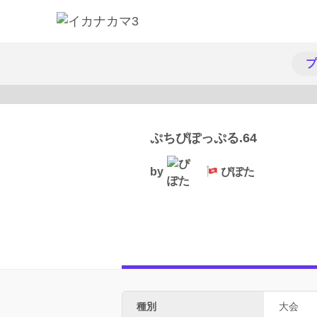
プ
ぷちぴぽっぷる.64
by
ぴぽた
種別
大会