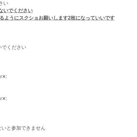
さい
ないでください
映るようにスクショお願いします2枚になっていいです
ないでください
‬:
‬:
ないと参加できません