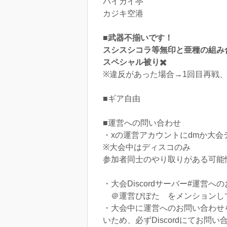
バイガイ亭
カジキ空港
■武器不揃いです！
スシスシコラ等無印と亜種の組み
スペシャル被り✖️
※違反があった場合→1回目再戦、
■ギア自由
■運営への問い合わせ
・xの運営アカウントにdmか大
※大会中はディスコのみ
参加者同士のやり取りがある可能
・大会Discordサーバー#運営
＠運営ぴぽた をメンションし
・大会中に運営へのお問い合わせ
いため、必ずDiscordにてお問