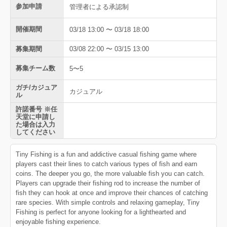
参加申請
管理者による承認制
開催期間
03/18 13:00 〜 03/18 18:00
募集期間
03/08 22:00 〜 03/15 13:00
募集チーム数
5〜5
ガチ/カジュア
カジュアル
ル
許諾番号 ※任
天堂に申請し
た場合は入力
してください
Tiny Fishing is a fun and addictive casual fishing game where
players cast their lines to catch various types of fish and earn
coins. The deeper you go, the more valuable fish you can catch.
Players can upgrade their fishing rod to increase the number of
fish they can hook at once and improve their chances of catching
rare species. With simple controls and relaxing gameplay, Tiny
Fishing is perfect for anyone looking for a lighthearted and
enjoyable fishing experience.