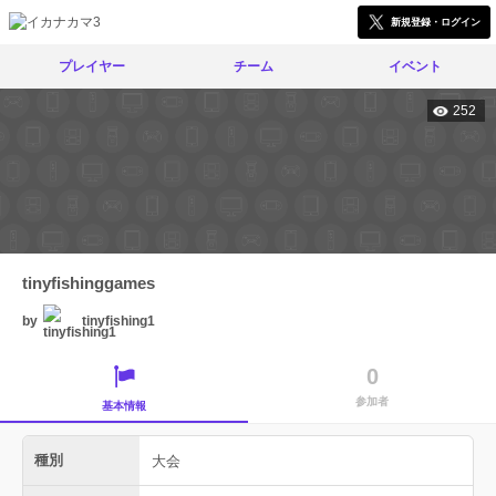
新規登録・ログイン
プレイヤー
チーム
イベント
252
tinyfishinggames
by
tinyfishing1
0
参加者
基本情報
種別
大会