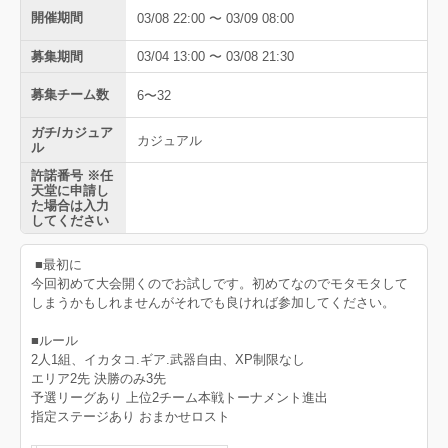
開催期間
03/08 22:00 〜 03/09 08:00
募集期間
03/04 13:00 〜 03/08 21:30
募集チーム数
6〜32
ガチ/カジュア
カジュアル
ル
許諾番号 ※任
天堂に申請し
た場合は入力
してください
■最初に
今回初めて大会開くのでお試しです。初めてなのでモタモタして
しまうかもしれませんがそれでも良ければ参加してください。
■ルール
2人1組、イカタコ.ギア.武器自由、XP制限なし
エリア2先 決勝のみ3先
予選リーグあり 上位2チーム本戦トーナメント進出
指定ステージあり おまかせロスト