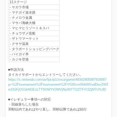
11ステージ
- ヤガラ市場
- マテガイ放水路
- ナメロウ金属
- マサバ海峡大橋
- マヒマヒリゾート＆スパ
- チョウザメ造船
- ザトウマーケット
- クサヤ温泉
- タラポートショッピングパーク
- バイガイ亭
- カジキ空港
■申請方法
タイカイサポートからエントリーしてください。
https://s.nintendo.com/av5ja-lp1/znca/game/4834290508791808?
p=%2Ftournament%2Ftournament%2FVG91cm5hbWVudDoxZWZ
mOGFjOS1kNGEzLTY5OWYtOWVjNy00YTI2ZTFiY2ZjNTU%3D
■イレギュラー事項への対応
・回線落ちした場合
30秒以内であればやり直し、30秒以降であれば続行