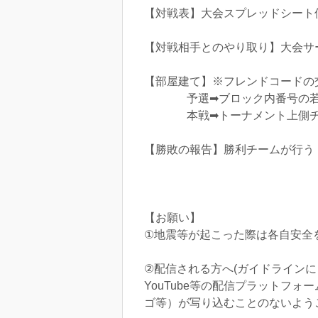
【対戦表】大会スプレッドシート
【対戦相手とのやり取り】大会サ
【部屋建て】※フレンドコードの
予選➡ブロック内番号の若
本戦➡トーナメント上側チ
【勝敗の報告】勝利チームが行う
【お願い】
①地震等が起こった際は各自安全
②配信される方へ(ガイドラインに
YouTube等の配信プラットフ
ゴ等）が写り込むことのないよう