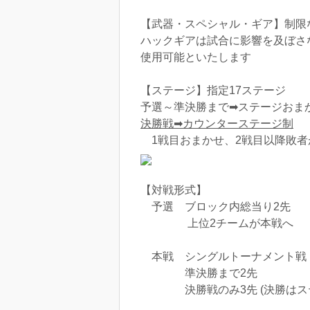
【武器・スペシャル・ギア】制限
ハックギアは試合に影響を及ぼさ
使用可能といたします
【ステージ】指定17ステージ
予選～準決勝まで➡ステージおまか
決勝戦➡カウンターステージ制
1戦目おまかせ、2戦目以降敗者
【対戦形式】
予選 ブロック内総当り2先
上位2チームが本戦へ
本戦 シングルトーナメント戦
準決勝まで2先
決勝戦のみ3先 (決勝はステ