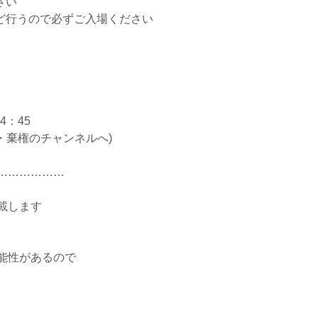
さい
ど行うので必ずご入場ください
4：45
・棄権のチャンネルへ)
………………
載します
能性があるので