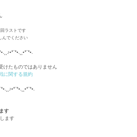
ん
今回ラストです
しんでください
*•.¸¸♪•*¨*•.¸¸•*¨*•.
受けたものではありません
戦に関する規約
¨*•.¸¸♪•*¨*•.¸¸•*¨*•.
ます
更します