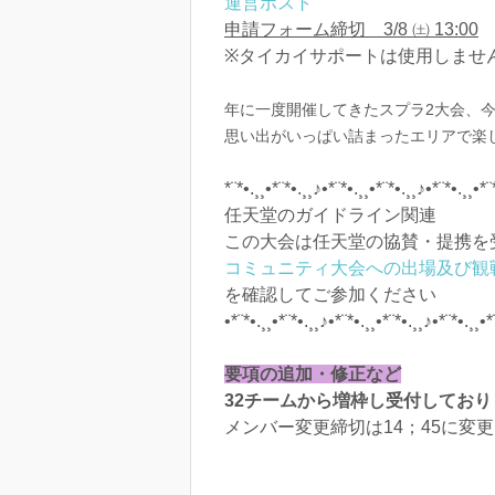
運営ポスト
申請フォーム締切 3/8 ㈯ 13:00
※タイカイサポートは使用しませ
年に一度開催してきたスプラ2大会、
思い出がいっぱい詰まったエリアで楽
*¨*•.¸¸•*¨*•.¸¸♪•*¨*•.¸¸•*¨*•.¸¸♪•*¨*•.¸¸•*¨
任天堂のガイドライン関連
この大会は任天堂の協賛・提携を
コミュニティ大会への出場及び観
を確認してご参加ください
•*¨*•.¸¸•*¨*•.¸¸♪•*¨*•.¸¸•*¨*•.¸¸♪•*¨*•.¸¸•*
要項の追加・修正など
32チームから増枠し受付しており
メンバー変更締切は14；45に変