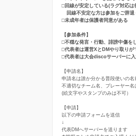
□回線が安定している(ラグ対応は
回線不安定な方は参加をご辞退
□未成年者は保護者同意がある
【参加条件】
□不穏な発言・行動、誹謗中傷を
□代表者は運営XとDMやり取りが
□代表者は大会discoサーバーに
【申請名】
申請名は誰か分かる普段使いの名
不適切なチーム名、プレーヤー名
(絵文字やスタンプのみは不可）
【申請】
以下の申請フォームを送信
↓
代表DMへサーバーを送ります