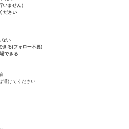
行いません）
ください
しない
できる(フォロー不要)
入場できる
前
は避けてください