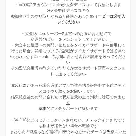
・xの運営アカウントにdmか大会ディスコにてお願いします
※大会中はディスコのみ
参加者同士のやり取りがある可能性があるため
リーダーは必ず入
ってください
・大会Discordサーバー#運営へのお問い合わせにて
＠運営ぴぽた をメンションしてください。
・大会中に運営へのお問い合わせをタイカイサポートを使用して
行った場合、詳細についての記載がタイカイサポートではできな
いため、必ずDiscordにてお問い合わせ内容の詳細を送ってくださ
い
その際試合番号を教えていただくか大会サポート画面をスクショ
して送ってください
違反行為があった場合必ずアプリで試合結果報告をする前にディ
スコでやり取りをお願いします。
結果確定後のお問い合わせは双方合意の上と判断し対応できませ
ん
基本的に大会サポートに従います
˗ˏˋ𖤐ˎˊ˗10分以内にチェックインされない、チェックインされてて
も相手が揃わない場合不戦勝です
またなんの連絡もなく1試合目来られなかったチームは失格にいた