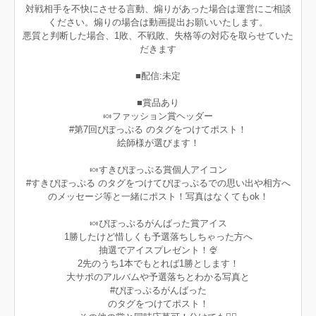
対戦相手を不快にさせる言動、煽りがあった場合は運営にご相談
ください。煽りの場合は動画提出お願いいたします。
悪質と判断した場合、1敗、不戦敗、失格等の対応を取らせていた
だきます
■配信:未定
■賞品あり
🍬ファッション賞ヘッダー
#第7回ぴぽっぷる のタグをつけてポスト！
絵師様が選びます！
🍬すきぴぽっぷる賞個人アイコン
#すきぴぽっぷる のタグをつけてぴぽっぷるでの思い出や相方へ
のメッセージ等と一緒にポスト！写真はなくてもok！
🍬ぴぽっぷるがんばった賞アイス
1勝したけど惜しくも予選落ちしちゃった方へ
抽選でアイスプレゼント！🍨
2先のうち1本でもとれば1勝とします！
大サポのアルバムや予選落ちとわかる写真と
#ぴぽっぷるがんばった
のタグをつけてポスト！