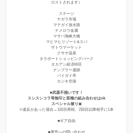
ロストされます）
ステージ
ヤガラ市場
マテガイ放水路
ナメロウ金属
マサバ海峡大橋
マヒマヒリゾート&スパ
ザトウマーケット
クサヤ温泉
タラポートショッピングパーク
タカアシ経済特区
ナンプラー遺跡
バイガイ亭
カジキ空港
■武器不揃いです！
スシスシコラ等無印と亜種の組み合わせはok
スペシャル被り✖️
※違反があった場合→1回目再戦、2回目以降相手に1本
■ギア自由
■運営への問い合わせ