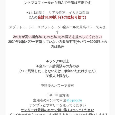
ントプロフィールから飛んで申請は不正です
■2人1組制！ リアル性別、イカタコ自由
合計6100以下(1の位切り捨て)
2人の
スプラトゥーン2、スプラトゥーン3
全ルール
の最高パワーでみま
す
2の方が高い場合2のものと3のもの両方を提出してください
2024年以降パワー更新していない方参加不可(全パワー3000以上の
方は除外
𖤐ランク80以上
𖤐全ルール計測済みの方のみ
(s+に到達したことない方はご参加いただけません)
𖤐個人上限なし
申請後のパワー更新可
˗ˏˋ𖤐ˎˊ˗申請方法
主催者のxにdmで申請
＠pipopple
テンプレとサマリー
を送ってください
サマリーは最新のもので切り取らないでください
プレイヤー名からxpのとこまで映るようにスクショお願いします2