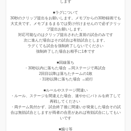
します
■ラグについて
30秒のクリップ提出をお願いします。メモプからの30秒録画でも
大丈夫です。メモプまるまるでは受け付けませんので必ずクリッ
プ提出お願いします。
対応可能なのはクリップ提出された直前の試合のみです
次に進んだ場合はその試合は有効試合とします。
ラグくても試合を強制終了しないでください
強制終了した場合お相手に1本です
■回線落ち
・30秒以内に落ちた場合 →同ステージで再試合
2回目以降は落ちたチームの1敗
・31秒以降に落ちた場合 →続行
■ルールやステージ間違い
・ルール、ステージを間違えた場合、速やかにバトルを終了して
再戦してください
・両チーム気付かず、試合終了後に間違いが発覚した場合その試
合は無効試合としますが両者の合意があれば有効試合にしてもい
いです
■煽り等