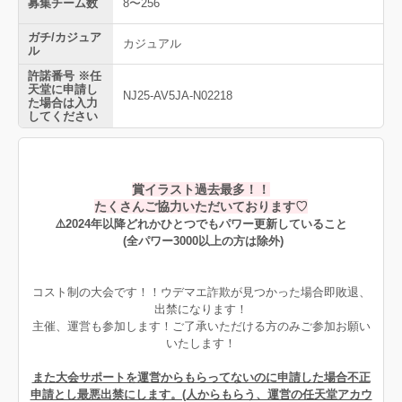
募集チーム数
8〜256
ガチ/カジュア
カジュアル
ル
許諾番号 ※任
天堂に申請し
NJ25-AV5JA-N02218
た場合は入力
してください
賞イラスト過去最多！！
たくさんご協力いただいております♡
⚠️2024年以降どれかひとつでもパワー更新していること
(全パワー3000以上の方は除外)
コスト制の大会です！！ウデマエ詐欺が見つかった場合即敗退、
出禁になります！
主催、運営も参加します！ご了承いただける方のみご参加お願い
いたします！
また大会サポートを運営からもらってないのに申請した場合不正
申請とし最悪出禁にします。(人からもらう、運営の任天堂アカウ