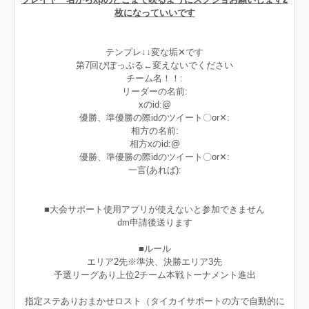
枚になっていいです
テンプレ↓↓変な垢‪✕‬です
第7回ぴぽっぷる←変えないでください
チーム名！！:
リーダーの名前:
xのid:@
優勝、準優勝の際idのツイート〇‪or✕‬:
相方の名前:
相方xのid:@
優勝、準優勝の際idのツイート〇‪or✕‬:
一言(あれば):
■大会サポート使用アプリが使えないと参加できません
dm申請後送ります
■ルール
エリア2先※準決、決勝エリア3先
予選リーグあり上位2チーム本戦トーナメント進出
指定ステありおまかせロスト（タイカイサポートの方で自動的に