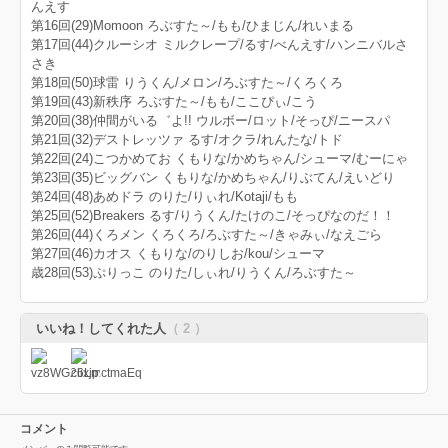
んえす
第16回(29)Momoon ろぶすた～/もも/ひまじん/れいまる
第17回(44)クルーシオ ミルクレープ/るす/べんえす/ハンニバルさ
さき
第18回(50)球雷 りうくん/メロン/ろぶすた～/くろくろ
第19回(43)新秩序 ろぶすた～/もも/ここぴぃ/こう
第20回(38)仲間がいる゛よ!! ウルボー/ロット/そっぴ/ニースパ
第21回(32)デストレッツァ るす/オクラ/れんたな/トド
第22回(24)こつかめてお くもりな/かめちゃん/シューマ/むーにゃ
第23回(35)ビッグバン くもりな/かめちゃん/りぶてん/えいどり
第24回(48)あめドラ のりた/りぃれ/Kotaji/もも
第25回(52)Breakers るす/りうくん/たけのこ/そっぴなのだ！！
第26回(44)くろメン くろくろ/ろぶすた～/きゃみぃ/なえごら
第27回(46)カオス くもりな/のりしお/kou/シューマ
歳28回(53)ぷりっこ のりた/しぃれ/りうくん/ろぶすた～
いいね！してくれた人
（ 2 ）
コメント