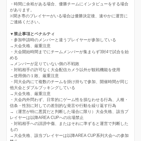
・時間に余裕がある場合、優勝チームにインタビューをする場合
があります。
※聞き専のプレイヤーがいる場合は優勝決定後、速やかに運営に
ご連絡ください。
▼禁止事項とペナルティ
・参加申請時のメンバーと違うプレイヤーが参加している
→大会失格、厳重注意
・大会開始時間までにチームメンバーが集まらず3対4で試合を始
める
→メンバーが足りていない側の不戦敗
・対戦相手の許可なく大会配信カメラ以外が観戦機能を使用
→使用側の１敗、厳重注意
・同大会内にて複数のチームを掛け持ちで参加、開催時間が同じ
他大会とダブルブッキングしている
→大会失格、厳重注意
・大会内外問わず、日常的にゲーム性を損なわせる行為、人種・
信条・性別に対しての差別的な発言や行動を繰り返す行為
→（運営が特に悪質だと判断した場合に限り）大会失格、該当プ
レイヤーは以降AREA CUPへの出場禁止
・対戦相手への誹謗中傷、またはそれに準ずると運営で判断した
もの
→大会失格、該当プレイヤーは以降AREA CUP系列大会への参加