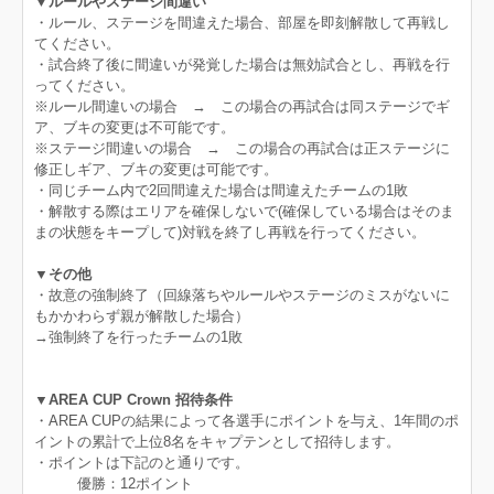
▼ルールやステージ間違い
・ルール、ステージを間違えた場合、部屋を即刻解散して再戦し
てください。
・試合終了後に間違いが発覚した場合は無効試合とし、再戦を行
ってください。
※ルール間違いの場合 → この場合の再試合は同ステージでギ
ア、ブキの変更は不可能です。
※ステージ間違いの場合 → この場合の再試合は正ステージに
修正しギア、ブキの変更は可能です。
・同じチーム内で2回間違えた場合は間違えたチームの1敗
・解散する際はエリアを確保しないで(確保している場合はそのま
まの状態をキープして)対戦を終了し再戦を行ってください。
▼その他
・故意の強制終了（回線落ちやルールやステージのミスがないに
もかかわらず親が解散した場合）
→強制終了を行ったチームの1敗
▼AREA CUP Crown 招待条件
・AREA CUPの結果によって各選手にポイントを与え、1年間のポ
イントの累計で上位8名をキャプテンとして招待します。
・ポイントは下記のと通りです。
優勝：12ポイント