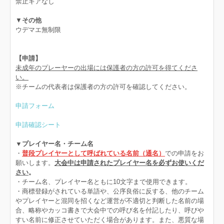
禁止ギアなし
▼
その他
ウデマエ無制限
【申請】
未成年のプレーヤーの出場には保護者の方の許可を得てくださ
い。
※チームの代表者は保護者の方の許可を確認してください。
申請フォーム
申請確認シート
▼プレイヤー名・チーム名
・
普段プレイヤーとして呼ばれている名前（通名）
での申請をお
願いします。
大会中は申請されたプレイヤー名を必ずお使いくだ
さい
。
・チーム名、プレイヤー名ともに10文字まで使用できます。
・商標登録がされている単語や、公序良俗に反する、他のチーム
やプレイヤーと混同を招くなど運営が不適切と判断した名前の場
合、略称やカッコ書きで大会中での呼び名を付記したり、呼びや
すい名前に修正させていただく場合があります。また、悪質な場