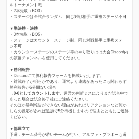
ルトーナメント戦
・2本先取（BO3）
・ステージは全試合ランダム、同じ対戦相手に重複ステージ不可
▼準決勝・決勝
・3本先取（BO5）
・ステージはカウンターステージ制、同じ対戦相手に重複ステー
ジ不可
・カウンターステージのステージ等のやり取りはは大会Discord内
の該当チャンネルを使用してください。
▼勝利報告
・Discordにて勝利報告フォームを掲載いたします。
・対戦終了が明らかであり、運営より連絡があったにも関わらず
勝利報告が5分間ない場合
→
0‐0としてカウントします
。
運営の判断ミスによりまだ試合中で
あった場合は試合終了後にご連絡ください。
そのほか勝利報告ができない理由があればリアクションなど何か
しらの反応があれば追加で5分待機しますので理由とともにご連絡
ください。
▼部屋立て
予選：チーム番号が若いチームが行い、アルファ・ブラボーも選