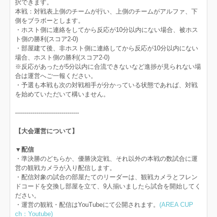
択できます。
本戦：対戦表上側のチームが行い、上側のチームがアルファ、下
側をブラボーとします。
・ホスト側に連絡をしてから反応が10分以内にない場合、被ホス
ト側の勝利(スコア2-0)
・部屋建て後、非ホスト側に連絡してから反応が10分以内にない
場合、ホスト側の勝利(スコア2-0)
※反応があったが5分以内に合流できないなど進捗が見られない場
合は運営へご一報ください。
・予選も本戦も次の対戦相手が分かっている状態であれば、対戦
を始めていただいて構いません。
---------------------------------
【大会運営について】
▼配信
・準決勝のどちらか、優勝決定戦、それ以外の本戦の数試合に運
営の観戦カメラが入り配信します。
・配信対象の試合の部屋たてのリーダーは、観戦カメラとフレン
ドコードを交換し部屋を立て、9人揃いましたら試合を開始してく
ださい。
・運営の観戦・配信はYouTubeにて公開されます。
(AREA CUP
ch：Youtube)