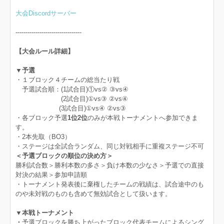
大会Discordサーバー
---------------------------------
【大会ルール詳細】
▼予選
・１ブロック４チームの総当たり戦
予選試合順：(1試合目)①vs② ③vs④
(2試合目)①vs③ ②vs④
(3試合目)①vs④ ②vs③
・各ブロック予選
1位2位
のみが本戦トーナメントへ参加できま
す。
・2本先取（BO3）
・ステージは全試合ランダム、同じ対戦相手に重複ステージ不可
＜予選ブロックの順位の決め方＞
勝利試合数＞勝利本数の多さ＞負け本数の少なさ＞予選での直接
対決の結果＞参加申請順
・トーナメント発表後に棄権したチームの戦績は、試合途中のも
のや未対戦のものも含めて無効試合として扱います。
▼本戦トーナメント
・
予選ブロックを勝ち上がったブロック代表チームによるシング