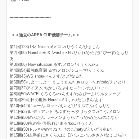
---------------------------------
＜＜過去のAREA CUP優勝チーム＞＞
第1回(128) IBZ №rishio/メロン/りうくん/ひまじん
第2回(90) NorishioReX №rishio×№/りぃれ/からだにぴーす/ともり
あ
第3回(86) New situation るす/メロン/りうくん/ku
第4回(54)最強保育園 るす/メロン/シューマ/りうくん
第5回(43)WS shou/べんえす/とど/なるた
第6回(56)しよーしよー まこうどんn..n/ロットn..n/todo/えいどり
第7回(32)アイアム ちかし/ろぶすた～/コンたん/ロット
第8回(50)WACE くろくろ/べんえす/わさびーふ/ミルクレープ
第9回(39)明日の世界 Norishio/りぃれ/たこぼん/あす
第10回(42)にゃーん ロット/えいどり/りぶてん/くもりな
第11回(37)レディアント ろぶすた〜/クリックス♪/こう/メロン
第12回(50)のぶたん ラーメンようた/こう/かめたん/のぶなが
第13回(60)鬼の谷 信長/れいまる/kou/りうくん
第14回(50)トルネやめてね たけのこ/natyu/えいどり/kairi
第15回(33)左手前にさくらんぼ ;D/ハンニバルささき/なえごら/べ