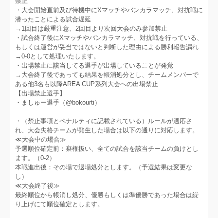
禁止
・大会開始直前及び待機中にXマッチやバンカラマッチ、対抗戦に
潜ったことによる試合遅延
→1回目は厳重注意、2回目より次回大会のみ参加禁止
・試合終了後にXマッチやバンカラマッチ、対抗戦を行っている、
もしくは運営が妥当ではないと判断した理由による勝利報告漏れ
→0‐0として処理いたします。
・出場禁止に該当してる選手が出場していることが発覚
→大会終了後であっても結果を帳消処分とし、チームメンバーで
ある他3名も以降AREA CUP系列大会への出場禁止
【出場禁止選手】
・ましゅー選手（@bokourti）
・（禁止事項とペナルティに記載されている）ルールが適応さ
れ、大会失格チームが発生した場合は以下の通りに対応します。
≪大会中の場合≫
予選順位確定前：棄権扱い、全ての試合を該当チームの負けとし
ます。（0-2）
本戦進出後：その場で退場処分とします。（予選結果は変更な
し）
≪大会終了後≫
最終順位から帳消し処分、優勝もしくは準優勝であった場合は繰
り上げにて順位確定とします。