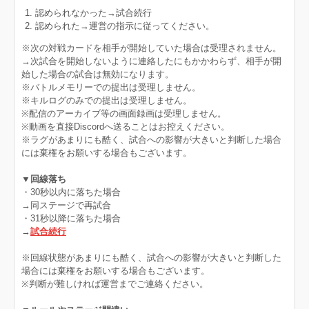
認められなかった→試合続行
認められた→運営の指示に従ってください。
※次の対戦カードを相手が開始していた場合は受理されません。
→次試合を開始しないように連絡したにもかかわらず、相手が開
始した場合の試合は無効になります。
※バトルメモリーでの提出は受理しません。
※キルログのみでの提出は受理しません。
※配信のアーカイブ等の画面録画は受理しません。
※動画を直接Discordへ送ることはお控えください。
※ラグがあまりにも酷く、試合への影響が大きいと判断した場合
には棄権をお願いする場合もございます。
▼回線落ち
・30秒以内に落ちた場合
→同ステージで再試合
・31秒以降に落ちた場合
→
試合続行
※回線状態があまりにも酷く、試合への影響が大きいと判断した
場合には棄権をお願いする場合もございます。
※判断が難しければ運営までご連絡ください。