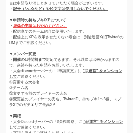
合は申請取り消しとさせていただく場合がございます。
・
記号（/.<‐☆など）や絵文字は使用しないでください。
▼申請時の持ちブキ/XPについて
・
虚偽の申請はおやめください。
・配信卓でのチーム紹介に使用いたします。
・配信上にXPを表示させたくない場合は、別途運営X(旧Twitter)の
DMまでご相談ください。
▼メンバー変更
・
開催の1時間前まで
対応できます。それ以降は出来かねますの
で、余裕を持った申請をお願いいたします。
・大会discordサーバーの「#申請変更」に
"@運営" をメンション
して
ご連絡ください。
①変更する大会名
②チーム名
③変更する前のプレイヤーの氏名
④変更後のプレイヤーの氏名、TwitterID、持ちブキ1〜3個、スプ
ラ3でのガチエリア最高XP
▼棄権
・大会Discordサーバーの「#棄権連絡」に
"@運営" をメンション
して
ご連絡ください。
・下記を添えてご連絡をお願いします。