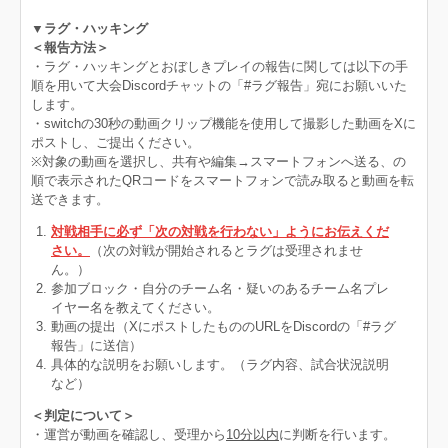
▼ラグ・ハッキング
＜報告方法＞
・ラグ・ハッキングとおぼしきプレイの報告に関しては以下の手
順を用いて大会Discordチャットの「#ラグ報告」宛にお願いいた
します。
・switchの30秒の動画クリップ機能を使用して撮影した動画をXに
ポストし、ご提出ください。
※対象の動画を選択し、共有や編集→スマートフォンへ送る、の
順で表示されたQRコードをスマートフォンで読み取ると動画を転
送できます。
対戦相手に必ず「次の対戦を行わない」ようにお伝えくだ
さい。
（次の対戦が開始されるとラグは受理されませ
ん。）
参加ブロック・自分のチーム名・疑いのあるチーム名プレ
イヤー名を教えてください。
動画の提出（XにポストしたもののURLをDiscordの「#ラグ
報告」に送信）​​​​​​
具体的な説明をお願いします。（ラグ内容、試合状況説明
など）
＜判定について＞
・運営が動画を確認し、受理から
10分以内
に判断を行います。