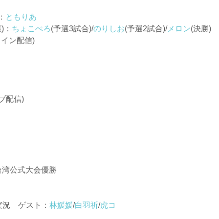
：
ともりあ
)：
ちょこぺろ
(予選3試合)/
のりしお
(予選2試合)/
メロン
(決勝)
メイン配信)
ブ配信)
3台湾公式大会優勝
実況 ゲスト：
林媛媛
/
白羽祈
/
虎コ