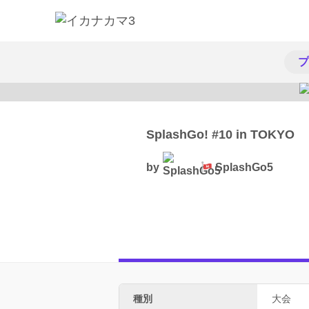
プ
SplashGo! #10 in TOKYO
by
SplashGo5
種別
大会