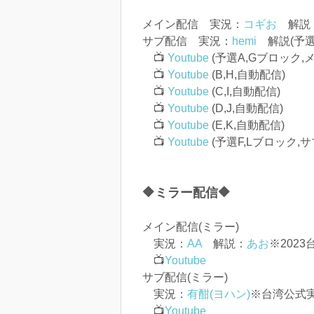
メイン配信 実況：
コギお
解説
サブ配信 実況：
hemi
解説(予選
📺
Youtube
(予選A,Gブロック,
📺
Youtube
(B,H,自動配信)
📺
Youtube
(C,I,自動配信)
📺
Youtube
(D,J,自動配信)
📺
Youtube
(E,K,自動配信)
📺
Youtube
(予選F,Lブロック,サ
🔶ミラー配信🔶
メイン配信(ミラー)
実況：
AA
解説：
あお
※202
📺
Youtube
サブ配信(ミラー)
実況：
有酣(ヨハン)
※台湾公式
📺
Youtube