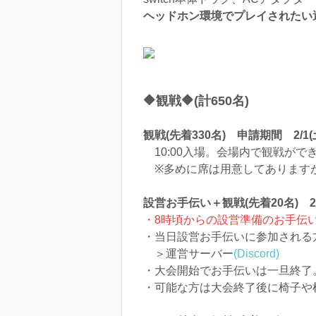
ヘッドホン環境でプレイされたい
🔶観戦🔶(計650名)
観戦(先着330名) 申請期間 2/1(
10:00入場。会場内で観戦がで
※多めに席は用意してあります
設営お手伝い＋観戦(先着20名) 2/
・8時頃からの設営準備のお手伝
・当日設営お手伝いに参加される
＞運営サーバー
(Discord)
・大会開始でお手伝いは一旦終了
・可能な方は大会終了後に椅子や