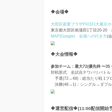
🔶会場🔶
大田区産業プラザPiO1F(大展示ホ
東京都大田区南蒲田1丁目20-20
MAP(Google)
会場への行き方
(
🔶大会情報🔶
参加チーム：最大72(優先枠 〜35 
対戦形式 全試合ナワバリバト
予選(72→48)：総当たり戦 1ブ
決勝(48→1)：シングル→ダブ
🔶運営配信🔶(11:00配信開始