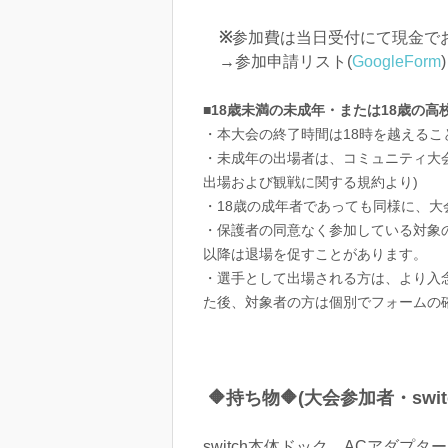
※
参加費は当日受付にて現金でお支
→参加申請リスト(
GoogleForm
)
■18歳未満の未成年・または18歳の
・本大会の終了時間は18時を越えるこ
・未成年の出場者は、コミュニティ大
出場および観戦に関する規約より)
・18歳の成年者であっても同様に、
・保護者の同意なく参加している対象
以降は退場を促すことがあります。
・選手として出場される方は、より入
た後、対象者の方は個別でフォームの
🔶持ち物🔶(大会参加者・swi
switch本体ドック、ACアダプタ