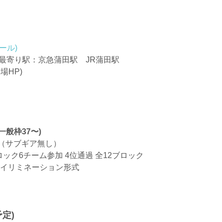
ール)
 最寄り駅：京急蒲田駅 JR蒲田駅
会場HP)
一般枠37〜)
ル（サブギア無し）
ロック6チーム参加 4位通過 全12ブロック
ルイリミネーション形式
予定)