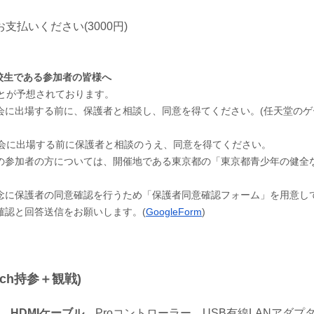
払いください(3000円)
高校生である参加者の皆様へ
とが予想されております。
会に出場する前に、保護者と相談し、同意を得てください。(任天堂の
大会に出場する前に保護者と相談のうえ、同意を得てください。
の参加者の方については、開催地である東京都の「東京都青少年の健全な
念に保護者の同意確認を行うため「保護者同意確認フォーム」を用意し
確認と回答送信をお願いします。(
GoogleForm
)
tch持参＋観戦)
ー、
HDMIケーブル
、Proコントローラー、USB有線LANアダプタ