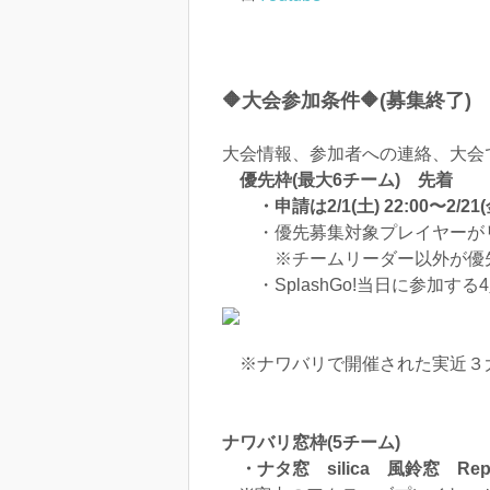
🔶大会参加条件🔶(募集終了)
大会情報、参加者への連絡、大会
優先枠(最大6チーム) 先着
・申請は2/1(土) 22:00〜2/21(金
・優先募集対象プレイヤーがリ
※チームリーダー以外が優先枠
・SplashGo!当日に参加す
※ナワバリで開催された実近３
ナワバリ窓枠(5チーム)
・ナタ窓 silica 風鈴窓 Re