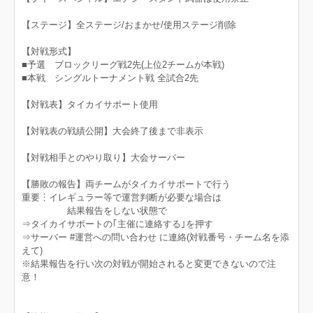
【ステージ】全ステージ/おまかせ/使用ステージ削除
【対戦形式】
■予選 ブロックリーグ戦2先(上位2チームが本戦)
■本戦 シングルトーナメント戦 全試合2先
【対戦表】タイカイサポート使用
【対戦表の戦績公開】大会終了後まで非表示
【対戦相手とのやり取り】大会サーバー
【勝敗の報告】両チームがタイカイサポートで行う
重要︙イレギュラー等で運営判断が必要な場合は
結果報告をしない状態で
⇒タイカイサポートの｢主催に連絡する｣を押す
⇒サーバー #運営への問い合わせ に連絡(対戦番号・チーム名を添
えて)
※結果報告を行い次の対戦が開始されると変更できないので注
意！