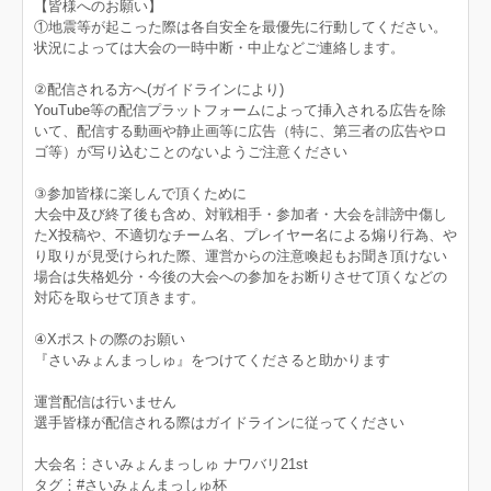
【皆様へのお願い】
①地震等が起こった際は各自安全を最優先に行動してください。
状況によっては大会の一時中断・中止などご連絡します。
②配信される方へ(ガイドラインにより)
YouTube等の配信プラットフォームによって挿入される広告を除
いて、配信する動画や静止画等に広告（特に、第三者の広告やロ
ゴ等）が写り込むことのないようご注意ください
③参加皆様に楽しんで頂くために
大会中及び終了後も含め、対戦相手・参加者・大会を誹謗中傷し
たX投稿や、不適切なチーム名、プレイヤー名による煽り行為、や
り取りが見受けられた際、運営からの注意喚起もお聞き頂けない
場合は失格処分・今後の大会への参加をお断りさせて頂くなどの
対応を取らせて頂きます。
④Xポストの際のお願い
『さいみょんまっしゅ』をつけてくださると助かります
運営配信は行いません
選手皆様が配信される際はガイドラインに従ってください
大会名︙さいみょんまっしゅ ナワバリ21st
タグ︙#さいみょんまっしゅ杯