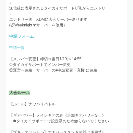
↓
送信後に表示されるタイカイサポートURLからエントリー
↓
エントリー後、XDMに大会サーバー送ります
(🦏Weeknight🍄サーバーを使用）
申請フォーム
申請一覧
【メンバー変更】締切⇒当日1/19㈰ 14:55
①タイカイサポートでメンバー変更
②運営へ連絡→サーバーの#申請変更・棄権 に連絡
大会ルール
【ルール】ナワバリバトル
【ギアパワー】メインギアのみ《追加ギアパワーなし》
✱タイカイサポートで設定済のため触らないでください
【ブキ・スペシャル】エナジースタンド武器は使用禁止