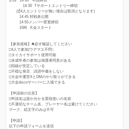
1/19 14:00 申請締切
14:30 Tサポートエントリー締切
(☝4人エントリーが無い場合は取消となります)
14:45 対戦表公開
14:55メンバー変更締切
15時 大会スタート
【参加資格】✱必ず確認してください
□4人で参加(ウデマエ不問）
□タイカイサポート使用可能
□未成年者の参加は保護者同意がある
□回線が安定している
□不穏な発言、誹謗中傷をしない
□大会中運営XとDMのやり取りができる
□大会discoサーバーに入場できる
【申請前の注意】
□申請名は誰か分かる普段使いの名前
□不適切なチーム名、プレーヤー名は避けてください
マーク、絵文字のみは不可
【申請】
以下の申請フォームを送信