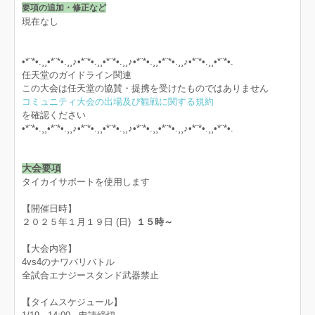
要項の追加・修正など
現在なし
•*¨*•.¸¸•*¨*•.¸¸♪•*¨*•.¸¸•*¨*•.¸¸♪•*¨*•.¸¸•*¨*•.¸¸♪•*¨*•.¸¸•*¨*•.
任天堂のガイドライン関連
この大会は任天堂の協賛・提携を受けたものではありません
コミュニティ大会の出場及び観戦に関する規約
を確認ください
•*¨*•.¸¸•*¨*•.¸¸♪•*¨*•.¸¸•*¨*•.¸¸♪•*¨*•.¸¸•*¨*•.¸¸♪•*¨*•.¸¸•*¨*•.
大会要項
タイカイサポートを使用します
【開催日時】
２０２５年１月１９日 (日)
１５時～
【大会内容】
4vs4のナワバリバトル
全試合エナジースタンド武器禁止
【タイムスケジュール】