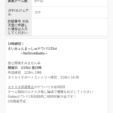
募集チーム数
6〜32
ガチ/カジュア
ガチ
ル
許諾番号 ※任
天堂に申請し
た場合は入力
してください
14時締切！
さいみょんまっしゅナワバリ21st
～NoDrinkBattle～
急な開催すみません🙇
開催日 1/19㈰ 昼15時
申請締切 1/19㈰ 14時
タイカイサポートエントリー締切 1/19㈰ 14:30
エナスタ武器禁止
のナワバリ大会5回目
チーム独自のエナスタ無し編成で優勝をめざしてください
Gatipuナワバリ対抗戦#5ご招待対象大会です！
2月開催予定