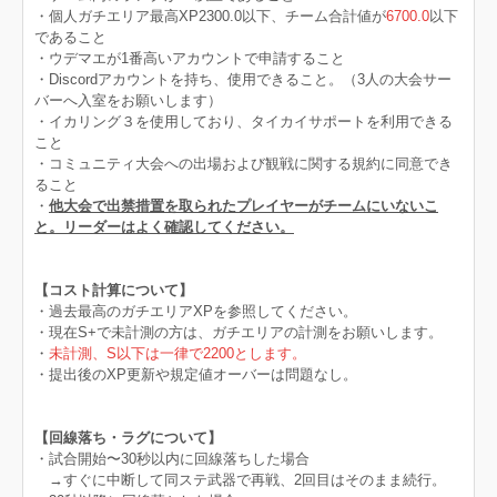
・個人ガチエリア最高XP2300.0以下、チーム合計値が
6700.0
以下
であること
・ウデマエが1番高いアカウントで申請すること
・Discordアカウントを持ち、使用できること。（3人の大会サー
バーへ入室をお願いします）
・イカリング３を使用しており、タイカイサポートを利用できる
こと
・コミュニティ大会への出場および観戦に関する規約に同意でき
ること
・
他大会で出禁措置を取られたプレイヤーがチームにいないこ
と。リーダーはよく確認してください。
【コスト計算について】
・過去最高のガチエリアXPを参照してください。
・現在S+で未計測の方は、ガチエリアの計測をお願いします。
・
未計測、S以下は一律で2200とします。
・提出後のXP更新や規定値オーバーは問題なし。
【回線落ち・ラグについて】
・試合開始〜30秒以内に回線落ちした場合
→すぐに中断して同ステ武器で再戦、2回目はそのまま続行。