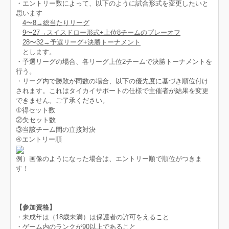
・エントリー数によって、以下のように試合形式を変更したいと
思います
4〜8→総当たりリーグ
9〜27→スイスドロー形式+上位8チームのプレーオフ
28〜32→予選リーグ+決勝トーナメント
とします。
・予選リーグの場合、各リーグ上位2チームで決勝トーナメントを
行う。
・リーグ内で勝敗が同数の場合、以下の優先度に基づき順位付け
されます。これはタイカイサポートの仕様で主催者が結果を変更
できません。ご了承ください。
①得セット数
②失セット数
③当該チーム間の直接対決
④エントリー順
例）画像のようになった場合は、エントリー順で順位がつきま
す！
【参加資格】
・未成年は（18歳未満）は保護者の許可をえること
・ゲーム内のランクが90以上であること