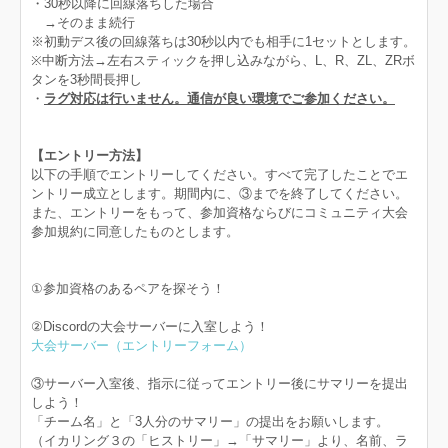
・30秒以降に回線落ちした場合
→そのまま続行
※初動デス後の回線落ちは30秒以内でも相手に1セットとします。
※中断方法→左右スティックを押し込みながら、L、R、ZL、ZRボ
タンを3秒間長押し
・
ラグ対応は行いません。通信が良い環境でご参加ください。
【エントリー方法】
以下の手順でエントリーしてください。すべて完了したことでエ
ントリー成立とします。期間内に、③までを終了してください。
また、エントリーをもって、参加資格ならびにコミュニティ大会
参加規約に同意したものとします。
①参加資格のあるペアを探そう！
②Discordの大会サーバーに入室しよう！
大会サーバー（エントリーフォーム）
③サーバー入室後、指示に従ってエントリー後にサマリーを提出
しよう！
「チーム名」と「3人分のサマリー」の提出をお願いします。
（イカリング３の「ヒストリー」→「サマリー」より、名前、ラ