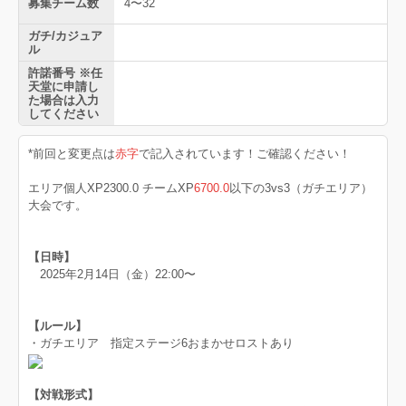
募集チーム数
4〜32
ガチ/カジュア
ル
許諾番号 ※任
天堂に申請し
た場合は入力
してください
*前回と変更点は
赤字
で記入されています！ご確認ください！
エリア個人XP2300.0 チームXP
6700.0
以下の3vs3（ガチエリア）
大会です。
【日時】
2025年2月14日（金）22:00〜
【ルール】
・ガチエリア 指定ステージ6おまかせロストあり
【対戦形式】