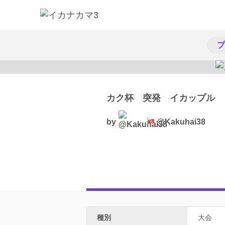
プ
カク杯 突発 イカップル
by
@Kakuhai38
種別
大会