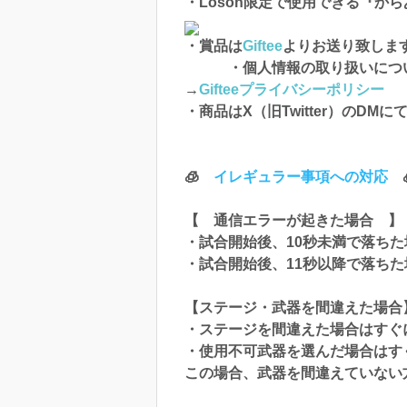
・Loson限定で使用できる『か
・賞品は
Giftee
よりお送り致しま
・個人情報の取り扱いに
→
Gifteeプライバシーポリシー
・商品はX（旧Twitter）のD
🧊
イレギュラー事項への対応

【 通信エラーが起きた場合 】
・試合開始後、10秒未満で落ちた
・試合開始後、11秒以降で落ちた
【ステージ・武器を間違えた場合
・ステージを間違えた場合はすぐ
・使用不可武器を選んだ場合はす
この場合、武器を間違えていない