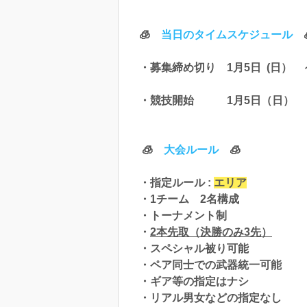
🧊
当日のタイムスケジュール

・募集締め切り 1月5日 (日） ～
・競技開始 1月5日（日） 1
🧊
大会ルール
🧊
・指定ルール :
エリア
・1チーム 2名構成
・トーナメント制
・
2本先取（決勝のみ3先）
・スペシャル被り可能
・ペア同士での武器統一可能
・ギア等の指定はナシ
・リアル男女などの指定なし