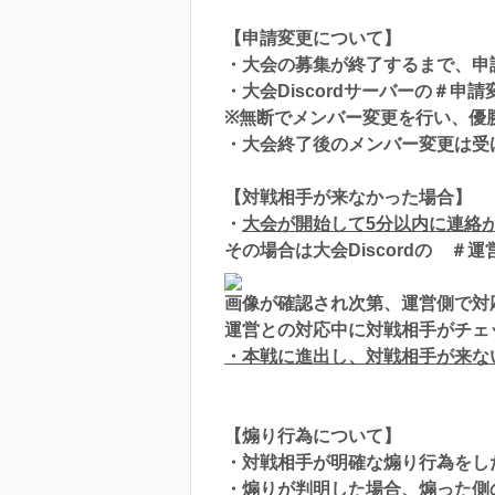
【申請変更について】
・大会の募集が終了するまで、申
・大会Discordサーバーの＃申
※無断でメンバー変更を行い、優
・大会終了後のメンバー変更は受
【対戦相手が来なかった場合】
・
大会が開始して5分以内に連絡
その場合は大会Discordの 
画像が確認され次第、運営側で対
運営との対応中に対戦相手がチェ
・本戦に進出し、対戦相手が来な
【煽り行為について】
・対戦相手が明確な煽り行為をし
・煽りが判明した場合、煽った側