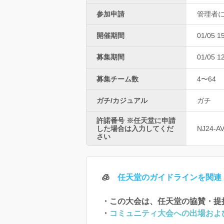
参加申請
管理者
開催期間
01/05 1
募集期間
01/05 1
募集チーム数
4〜64
ガチ/カジュアル
ガチ
許諾番号 ※任天堂に申請
した場合は入力してくだ
NJ24-A
さい
🧊
任天堂のガイドラインを関連
・この大会は、任天堂の協賛・提
・
コミュニティ大会への出場およ