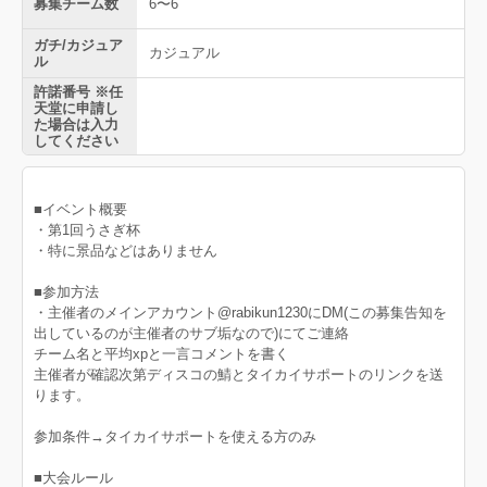
募集チーム数
6〜6
ガチ/カジュア
カジュアル
ル
許諾番号 ※任
天堂に申請し
た場合は入力
してください
■イベント概要
・第1回うさぎ杯
・特に景品などはありません
■参加方法
・主催者のメインアカウント@rabikun1230にDM(この募集告知を
出しているのが主催者のサブ垢なので)にてご連絡
チーム名と平均xpと一言コメントを書く
主催者が確認次第ディスコの鯖とタイカイサポートのリンクを送
ります。
参加条件→タイカイサポートを使える方のみ
■大会ルール