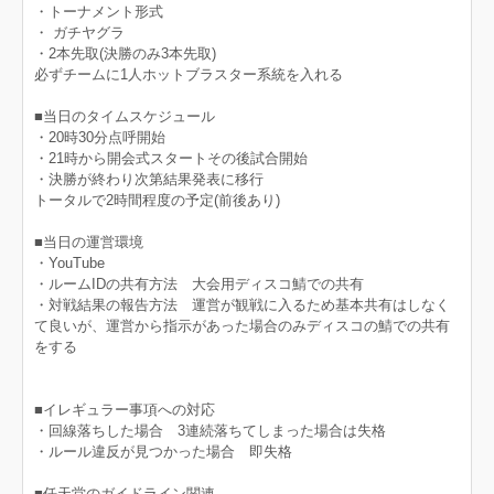
・トーナメント形式
・ ガチヤグラ
・2本先取(決勝のみ3本先取)
必ずチームに1人ホットブラスター系統を入れる
■当日のタイムスケジュール
・20時30分点呼開始
・21時から開会式スタートその後試合開始
・決勝が終わり次第結果発表に移行
トータルで2時間程度の予定(前後あり)
■当日の運営環境
・YouTube
・ルームIDの共有方法 大会用ディスコ鯖での共有
・対戦結果の報告方法 運営が観戦に入るため基本共有はしなく
て良いが、運営から指示があった場合のみディスコの鯖での共有
をする
■イレギュラー事項への対応
・回線落ちした場合 3連続落ちてしまった場合は失格
・ルール違反が見つかった場合 即失格
■任天堂のガイドライン関連