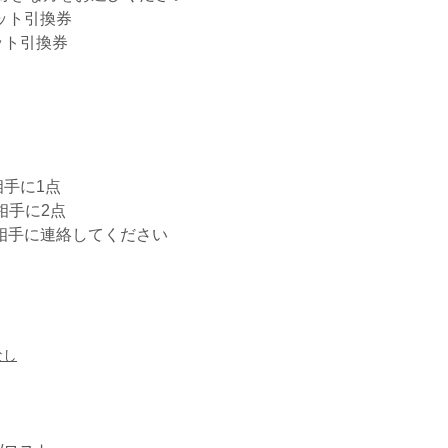
ット引換券
ット引換券
手に1点
手に2点
戦相手に連絡してください
なし