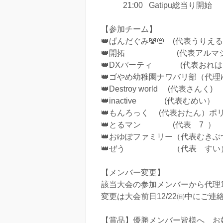
21:00 Gatipu総当り開始
【参加チーム】
👑ぱんだぐみ🐼📛 (代表うりえ
👑開拓 (代表アルマジ
👑DXパーティ (代表おれはラ
👑ゴやめ幼稚園ナワバリ部（代理
👑Destroy world (代表さんく)
👑inactive (代表むめい）
👑もんろっく (代表おたん）ポ
👑とるマン (代表 7 ）
👑おゆぽファミリー（代表むきぶ
👑ぜう （代表 すい
【メンバー変更】
該当大会の参加メンバーから代理
変更は大会前日12/22㈰中にご連
【賞品】優勝メンバー皆様へ お