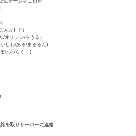
上位チームをご招待
！
☆
こん♪/トド）
けん/オリジン/らうる）
かしわ/ある/まるるん)
ぽたん/らぐぅ)
時
と連絡を取りサーバーに連絡