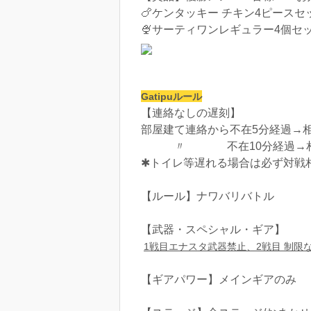
🍗ケンタッキー チキン4ピースセ
🍨サーティワンレギュラー4個セ
Gatipuルール
【連絡なしの遅刻】
部屋建て連絡から不在5分経過→相
〃 不在10分経過→相
✱トイレ等遅れる場合は必ず対
【ルール】ナワバリバトル
【武器・スペシャル・ギア】
1戦目エナスタ武器禁止、2戦目 制限
【ギアパワー】メインギアのみ