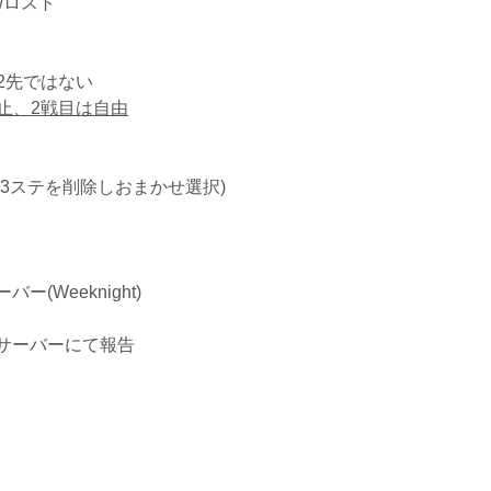
/ロスト
2先ではない
止、2戦目は自由
ステを削除しおまかせ選択)
(Weeknight)
サーバーにて報告