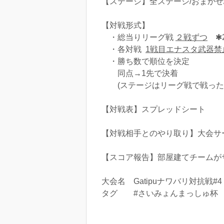
【ステージ】全ステージ/おまかせ
【対戦形式】
・総当りリーグ戦
２戦ずつ
✱
・各対戦
1戦目エナスタ武器禁
・勝ち数で順位を決定
同点→1先で決着
(ステージはリーグ戦で戦った3
【対戦表】スプレッドシート
【対戦相手とのやり取り】大会サーバー
【スコア報告】部屋建てチームが
大会名 Gatipuナワバリ対抗戦#4
タグ #さいみょんまっしゅ杯