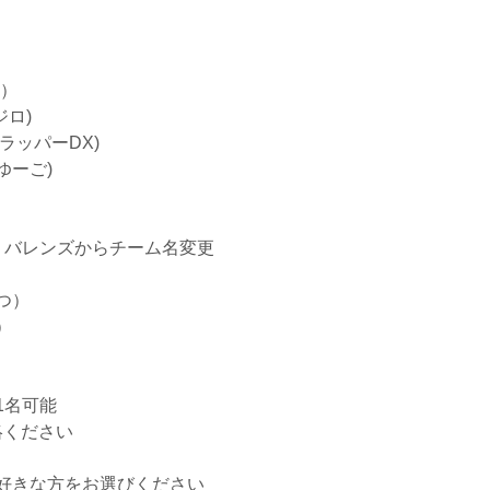
る）
ロ)
ッパーDX)
ゆーご)
リバレンズからチーム名変更
つ）
）
1名可能
絡ください
好きな方をお選びください