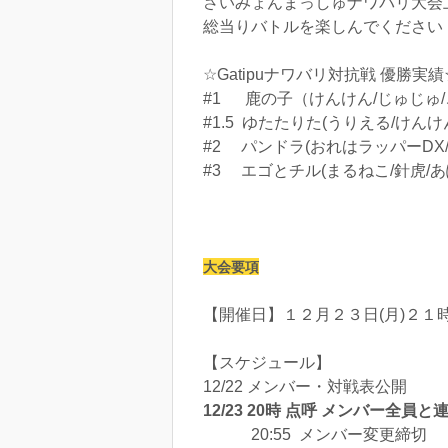
さいみょんまっしゅナワバリ大会
総当りバトルを楽しんでください
☆Gatipuナワバリ対抗戦 優勝実績
#1 鹿の子（けんけん/じゅじゅ/
#1.5 ゆたたりた(うりえる/けん
#2 パンドラ(おれはラッパーDX/
#3 エゴとチル(まるねこ/針虎/あ
大会要項
【開催日】１２月２３日(月)２１
【スケジュール】
12/22 メンバー・対戦表公開
12/23
20時 点呼 メンバー全員
20:55 メンバー変更締切