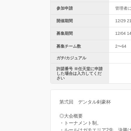
参加申請
管理者
開催期間
12/29 2
募集期間
12/04 1
募集チーム数
2〜64
ガチ/カジュアル
許諾番号 ※任天堂に申請
した場合は入力してくだ
さい
第弍回 デンタル剣豪杯
◎大会概要
・トーナメント制。
・ルールはガチエリア2先。決勝は