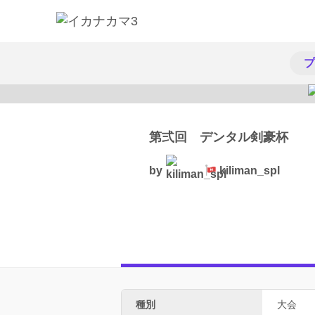
プ
第弍回 デンタル剣豪杯
by
kiliman_spl
種別
大会