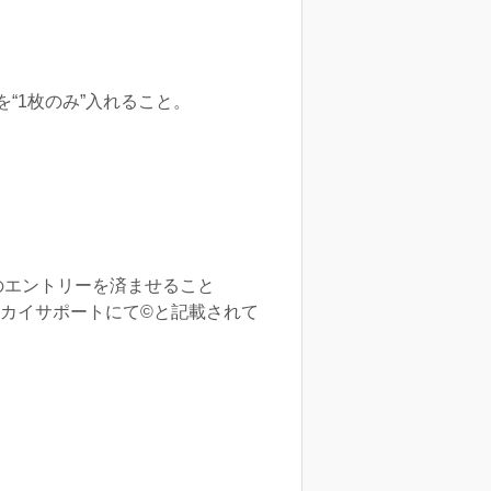
“1枚のみ”入れること。
のエントリーを済ませること
イカイサポートにて©︎と記載されて
。