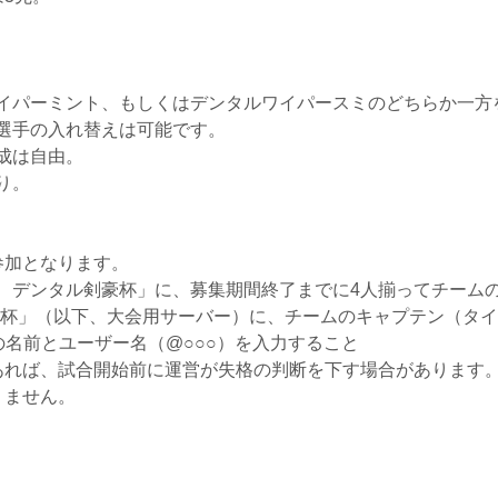
イパーミント、もしくはデンタルワイパースミのどちらか一方を
選手の入れ替えは可能です。
成は自由。
り。
参加となります。
 デンタル剣豪杯」に、募集期間終了までに4人揃ってチーム
ル剣豪杯」（以下、大会用サーバー）に、チームのキャプテン（タ
r）の名前とユーザー名（@○○○）を入力すること
あれば、試合開始前に運営が失格の判断を下す場合があります
りません。