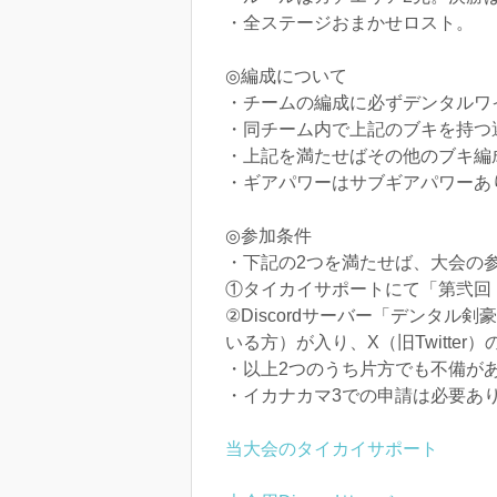
・全ステージおまかせロスト。
◎編成について
・チームの編成に必ずデンタルワ
・同チーム内で上記のブキを持つ
・上記を満たせばその他のブキ編
・ギアパワーはサブギアパワーあ
◎参加条件
・下記の2つを満たせば、大会の
①タイカイサポートにて「第弐回
②Discordサーバー「デンタ
いる方）が入り、X（旧Twitte
・以上2つのうち片方でも不備が
・イカナカマ3での申請は必要あ
当大会のタイカイサポート